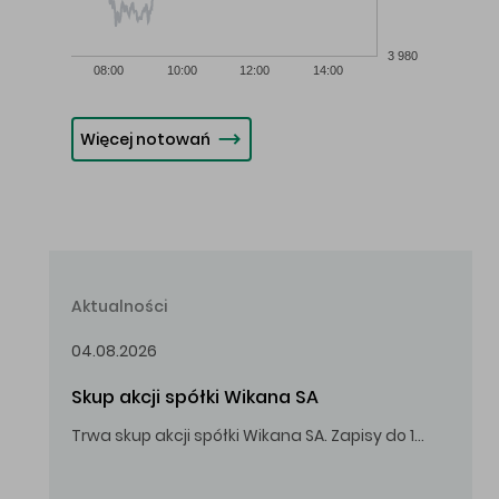
3 980
08:00
10:00
12:00
14:00
Więcej notowań
Aktualności
04.08.2026
Skup akcji spółki Wikana SA
Trwa skup akcji spółki Wikana SA. Zapisy do 14.08.2026 r. do godz. 16.00.
Oferowana cena zakupu Akcji – 10,00 zł za jedną Akcję.