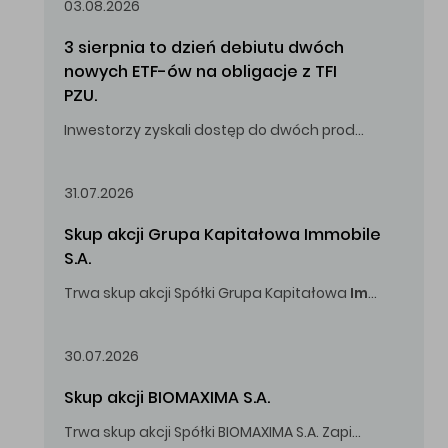
03.08.2026
3 sierpnia to dzień debiutu dwóch 
nowych ETF-ów na obligacje z TFI 
PZU.
Inwestorzy zyskali dostęp do dwóch produktów umożliwiających inwestowanie w obligacje skarbowe.
31.07.2026
Skup akcji Grupa Kapitałowa Immobile 
S.A.
Trwa skup akcji Spółki Grupa Kapitałowa
Immobile
S.A
Oferowana cena zakupu Akcji -
5,00
zł za jedną Akcję.
30.07.2026
Skup akcji BIOMAXIMA S.A.
Trwa skup akcji Spółki BIOMAXIMA S.A. Zapisy do 4 sierpnia 2026 r. do godz. 16.00.