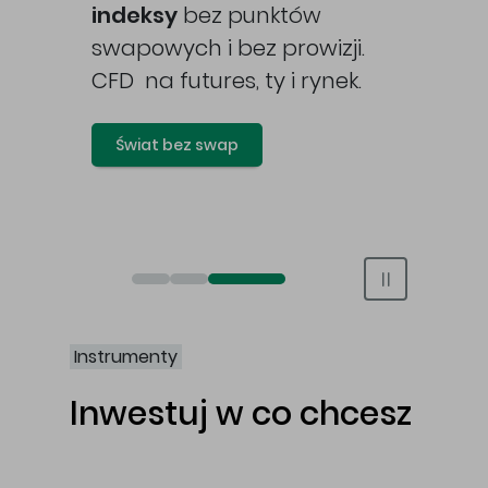
awy
indeksy
bez punktów
swapowych i bez prowizji.
CFD na futures, ty i rynek.
Świat bez swap
Otwórz rachunek maklerski online
Otwórz konto IKE/IKZE
Świat bez swap i prowizji
Instrumenty
Inwestuj w co chcesz