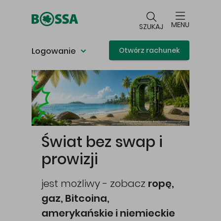
Przejdź do głównej treści
MENU
SZUKAJ
Logowanie
Otwórz rachunek
Główna treść
Świat bez swap i
prowizji
jest możliwy - zobacz
ropę,
gaz, Bitcoina,
cej
amerykańskie i niemieckie