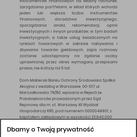
instrumentów finansowych na własny rachunek,
zarządzania portfelami, w skład których wchodzi
jeden lub większa liczba instrumentów
finansowych, doradztwa inwestycyjnego,
sporządzania analiz, rekomendacji, opinii
inwestycyjnych i innych produktów, w tym badań
inwestycyjnych, a także usług świadczonych na
rynkach towarowych w zakresie nabywania i
zbywania towarów giełdowych, zapis rozmowy
zostanie udostępniony na żądanie osoby
uprawnionej przez okres wymagany przepisami
prawa, nie krótszy niż 5 lat.
Dom Maklerski Banku Ochrony Środowiska Spółka
Akcyjna z siedzibą w Warszawie, 00-517 ul.
Marszałkowska 78/80, wpisana w Rejestrze
Przedsiębiorców prowadzonym przez Sąd
Rejonowy dla m. st. Warszawy XII Wydział
Gospodarczy KRS, pod numerem 0000048901, z
kapitałem zakładowym w wysokości 23.640.000
złotych, wpłaconym w całości, NIP 526-10-26-828.
Dbamy o Twoją prywatność
DM BOŚ działa na podstawie zezwolenia KNF z dnia
18.08.94 r.