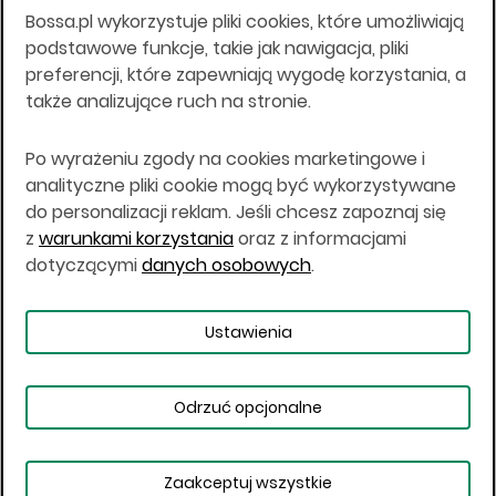
Bossa.pl wykorzystuje pliki cookies, które umożliwiają
Wszelkie informacje na niniejszej stronie w tym
podstawowe funkcje, takie jak nawigacja, pliki
informacje o produktach inwestycyjnych nie są
preferencji, które zapewniają wygodę korzystania, a
kierowane do osób mających miejsce
także analizujące ruch na stronie.
zamieszkania lub pobytu w Stanach
Zjednoczonych Ameryki, Australii, Kanadzie lub
Japonii, ani w dowolnej innej jurysdykcji, w której
Po wyrażeniu zgody na cookies marketingowe i
taki materiał byłby sprzeczny z prawem lub w
analityczne pliki cookie mogą być wykorzystywane
których zgodne z prawem nabycie produktów
do personalizacji reklam. Jeśli chcesz zapoznaj się
inwestycyjnych nie jest możliwe lub w której nie
z
warunkami korzystania
oraz z informacjami
jest możliwe złożenie oferty. Prawa obowiązujące
w danej jurysdykcji określają, czy jest możliwe
dotyczącymi
danych osobowych
.
nabycie poszczególnych produktów
inwestycyjnych w danej jurysdykcji.
Ustawienia
Copyright © 2026 BOŚ | BOSSA.PL
Odrzuć opcjonalne
Warunki korzystania
Dane osobowe
Bezpieczeństwo
Ustawienia plików cookies
Zaakceptuj wszystkie