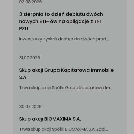
03.08.2026
3 sierpnia to dzień debiutu dwóch 
nowych ETF-ów na obligacje z TFI 
PZU.
Inwestorzy zyskali dostęp do dwóch produktów umożliwiających inwestowanie w obligacje skarbowe.
31.07.2026
Skup akcji Grupa Kapitałowa Immobile 
S.A.
Trwa skup akcji Spółki Grupa Kapitałowa
Immobile
S.A
Oferowana cena zakupu Akcji -
5,00
zł za jedną Akcję.
30.07.2026
Skup akcji BIOMAXIMA S.A.
Trwa skup akcji Spółki BIOMAXIMA S.A. Zapisy do 4 sierpnia 2026 r. do godz. 16.00.