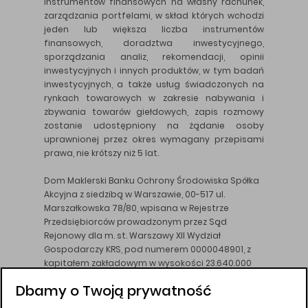
instrumentów finansowych na własny rachunek,
zarządzania portfelami, w skład których wchodzi
jeden lub większa liczba instrumentów
finansowych, doradztwa inwestycyjnego,
sporządzania analiz, rekomendacji, opinii
inwestycyjnych i innych produktów, w tym badań
inwestycyjnych, a także usług świadczonych na
rynkach towarowych w zakresie nabywania i
zbywania towarów giełdowych, zapis rozmowy
zostanie udostępniony na żądanie osoby
uprawnionej przez okres wymagany przepisami
prawa, nie krótszy niż 5 lat.
Dom Maklerski Banku Ochrony Środowiska Spółka
Akcyjna z siedzibą w Warszawie, 00-517 ul.
Marszałkowska 78/80, wpisana w Rejestrze
Przedsiębiorców prowadzonym przez Sąd
Rejonowy dla m. st. Warszawy XII Wydział
Gospodarczy KRS, pod numerem 0000048901, z
kapitałem zakładowym w wysokości 23.640.000
złotych, wpłaconym w całości, NIP 526-10-26-828.
Dbamy o Twoją prywatność
DM BOŚ działa na podstawie zezwolenia KNF z dnia
18.08.94 r.