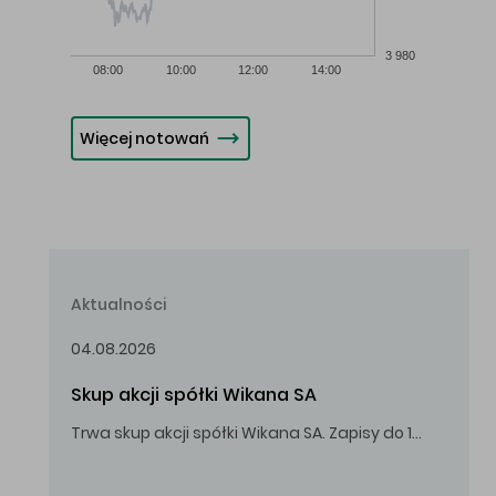
3 980
08:00
10:00
12:00
14:00
Więcej notowań
Aktualności
04.08.2026
Skup akcji spółki Wikana SA
Trwa skup akcji spółki Wikana SA. Zapisy do 14.08.2026 r. do godz. 16.00.
Oferowana cena zakupu Akcji – 10,00 zł za jedną Akcję.