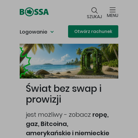
Przejdź do głównej treści
MENU
SZUKAJ
Logowanie
Otwórz rachunek
Główna treść
Świat bez swap i
prowizji
jest możliwy - zobacz
ropę,
gaz, Bitcoina,
cej
amerykańskie i niemieckie