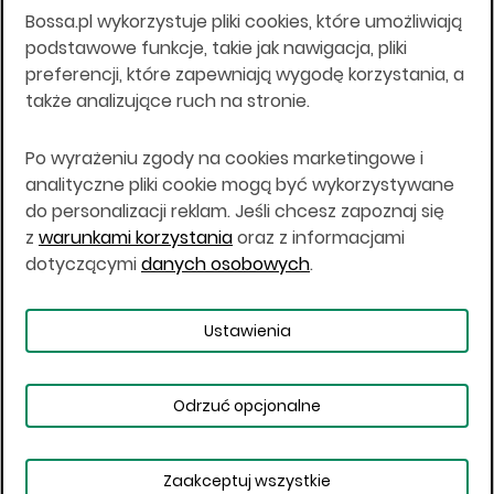
Bossa.pl wykorzystuje pliki cookies, które umożliwiają
Wszelkie informacje na niniejszej stronie w tym
podstawowe funkcje, takie jak nawigacja, pliki
informacje o produktach inwestycyjnych nie są
preferencji, które zapewniają wygodę korzystania, a
kierowane do osób mających miejsce
także analizujące ruch na stronie.
zamieszkania lub pobytu w Stanach
Zjednoczonych Ameryki, Australii, Kanadzie lub
Japonii, ani w dowolnej innej jurysdykcji, w której
Po wyrażeniu zgody na cookies marketingowe i
taki materiał byłby sprzeczny z prawem lub w
analityczne pliki cookie mogą być wykorzystywane
których zgodne z prawem nabycie produktów
do personalizacji reklam. Jeśli chcesz zapoznaj się
inwestycyjnych nie jest możliwe lub w której nie
z
warunkami korzystania
oraz z informacjami
jest możliwe złożenie oferty. Prawa obowiązujące
w danej jurysdykcji określają, czy jest możliwe
dotyczącymi
danych osobowych
.
nabycie poszczególnych produktów
inwestycyjnych w danej jurysdykcji.
Ustawienia
Copyright © 2026 BOŚ | BOSSA.PL
Odrzuć opcjonalne
Warunki korzystania
Dane osobowe
Bezpieczeństwo
Ustawienia plików cookies
Zaakceptuj wszystkie