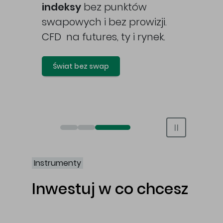
awy
indeksy
bez punktów
swapowych i bez prowizji.
CFD na futures, ty i rynek.
Świat bez swap
Otwórz rachunek maklerski online
Otwórz konto IKE/IKZE
Świat bez swap i prowizji
Instrumenty
Inwestuj w co chcesz