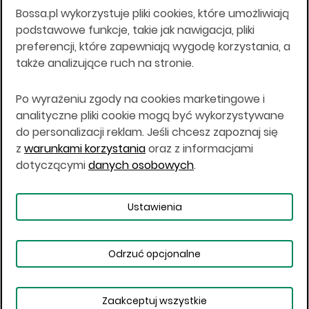
Bossa.pl wykorzystuje pliki cookies, które umożliwiają
Wszelkie informacje na niniejszej stronie w tym
podstawowe funkcje, takie jak nawigacja, pliki
informacje o produktach inwestycyjnych nie są
preferencji, które zapewniają wygodę korzystania, a
kierowane do osób mających miejsce
także analizujące ruch na stronie.
zamieszkania lub pobytu w Stanach
Zjednoczonych Ameryki, Australii, Kanadzie lub
Japonii, ani w dowolnej innej jurysdykcji, w której
Po wyrażeniu zgody na cookies marketingowe i
taki materiał byłby sprzeczny z prawem lub w
analityczne pliki cookie mogą być wykorzystywane
których zgodne z prawem nabycie produktów
do personalizacji reklam. Jeśli chcesz zapoznaj się
inwestycyjnych nie jest możliwe lub w której nie
z
warunkami korzystania
oraz z informacjami
jest możliwe złożenie oferty. Prawa obowiązujące
w danej jurysdykcji określają, czy jest możliwe
dotyczącymi
danych osobowych
.
nabycie poszczególnych produktów
inwestycyjnych w danej jurysdykcji.
Ustawienia
Copyright © 2026 BOŚ | BOSSA.PL
Odrzuć opcjonalne
Warunki korzystania
Dane osobowe
Bezpieczeństwo
Ustawienia plików cookies
Zaakceptuj wszystkie