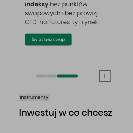
awy
indeksy
bez punktów
swapowych i bez prowizji.
CFD na futures, ty i rynek.
Świat bez swap
Otwórz rachunek maklerski online
Otwórz konto IKE/IKZE
Świat bez swap i prowizji
Instrumenty
Inwestuj w co chcesz