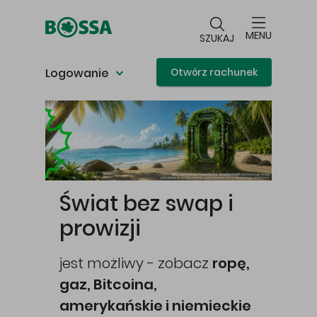
Przejdź do głównej treści
MENU
SZUKAJ
Logowanie
Otwórz rachunek
Główna treść
Świat bez swap i
prowizji
jest możliwy - zobacz
ropę,
gaz, Bitcoina,
cej
amerykańskie i niemieckie