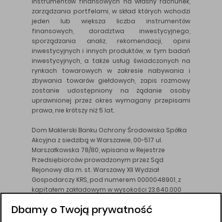
instrumentów finansowych na własny rachunek,
zarządzania portfelami, w skład których wchodzi
jeden lub większa liczba instrumentów
finansowych, doradztwa inwestycyjnego,
sporządzania analiz, rekomendacji, opinii
inwestycyjnych i innych produktów, w tym badań
inwestycyjnych, a także usług świadczonych na
rynkach towarowych w zakresie nabywania i
zbywania towarów giełdowych, zapis rozmowy
zostanie udostępniony na żądanie osoby
uprawnionej przez okres wymagany przepisami
prawa, nie krótszy niż 5 lat.
Dom Maklerski Banku Ochrony Środowiska Spółka
Akcyjna z siedzibą w Warszawie, 00-517 ul.
Marszałkowska 78/80, wpisana w Rejestrze
Przedsiębiorców prowadzonym przez Sąd
Rejonowy dla m. st. Warszawy XII Wydział
Gospodarczy KRS, pod numerem 0000048901, z
kapitałem zakładowym w wysokości 23.640.000
złotych, wpłaconym w całości, NIP 526-10-26-828.
Dbamy o Twoją prywatność
DM BOŚ działa na podstawie zezwolenia KNF z dnia
18.08.94 r.