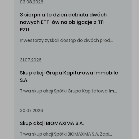
03.08.2026
3 sierpnia to dzień debiutu dwóch 
nowych ETF-ów na obligacje z TFI 
PZU.
Inwestorzy zyskali dostęp do dwóch produktów umożliwiających inwestowanie w obligacje skarbowe.
31.07.2026
Skup akcji Grupa Kapitałowa Immobile 
S.A.
Trwa skup akcji Spółki Grupa Kapitałowa
Immobile
S.A
Oferowana cena zakupu Akcji -
5,00
zł za jedną Akcję.
30.07.2026
Skup akcji BIOMAXIMA S.A.
Trwa skup akcji Spółki BIOMAXIMA S.A. Zapisy do 4 sierpnia 2026 r. do godz. 16.00.