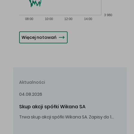
3 980
08:00
10:00
12:00
14:00
Więcej notowań
Aktualności
04.08.2026
Skup akcji spółki Wikana SA
Trwa skup akcji spółki Wikana SA. Zapisy do 14.08.2026 r. do godz. 16.00.
Oferowana cena zakupu Akcji – 10,00 zł za jedną Akcję.