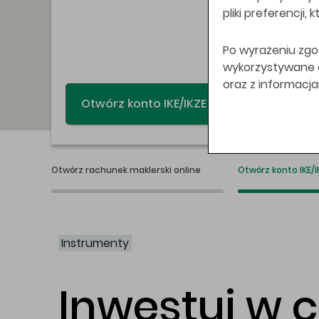
pliki preferencji,
Po wyrażeniu zgo
wykorzystywane do
oraz z informacj
Świat bez swap
Otwórz rachunek maklerski online
Otwórz konto IKE/I
Instrumenty
Inwestuj w 