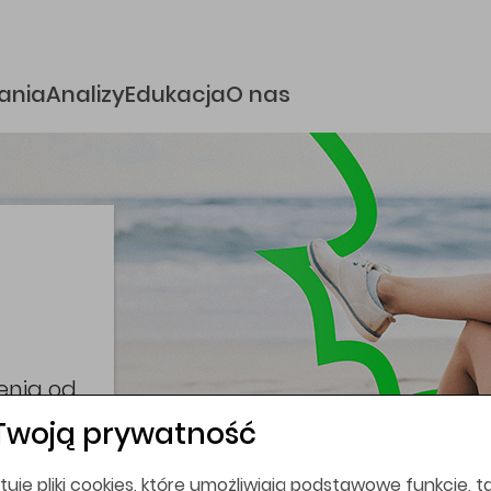
e
ania
Analizy
Edukacja
O nas
i
coina,
bez
Twoją prywatność
tuje pliki cookies, które umożliwiają podstawowe funkcje, ta