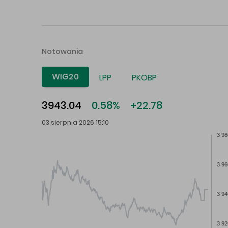
Notowania
WIG20
LPP
PKOBP
3943.04
0.58%
+22.78
03 sierpnia 2026 15:10
3 98
3 96
3 94
3 92