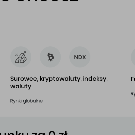
…
…
Surowce, kryptowaluty, indeksy,
F
waluty
R
Rynki globalne