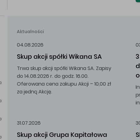
Aktualności
04.08.2026
0
Skup akcji spółki Wikana SA
3
d
Trwa skup akcji spółki Wikana SA. Zapisy
o
do 14.08.2026 r. do godz. 16.00.
Oferowana cena zakupu Akcji – 10,00 zł
0
I
za jedną Akcję.
p
i
0
0
31.07.2026
3
Skup akcji Grupa Kapitałowa 
S
0