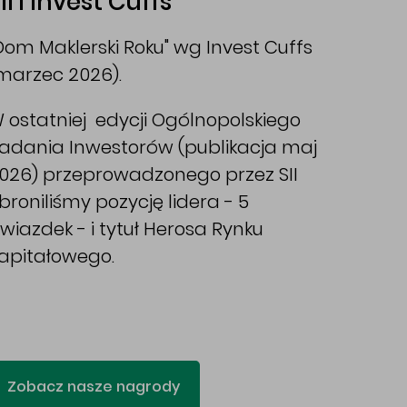
II i Invest Cuffs
Dom Maklerski Roku" wg Invest Cuffs
marzec 2026).
 ostatniej edycji Ogólnopolskiego
adania Inwestorów (publikacja maj
026) przeprowadzonego przez SII
broniliśmy pozycję lidera - 5
wiazdek - i tytuł Herosa Rynku
apitałowego.
Zobacz nasze nagrody