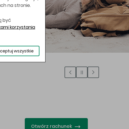
uch na stronie.
ą być
ami korzystania
ceptuj wszystkie
…
Otwórz rachunek