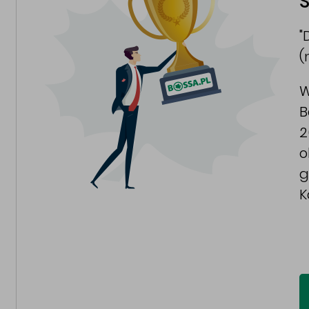
S
"
(
W
B
2
o
g
K