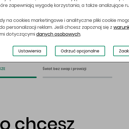
 które zapewniają wygodę korzystania, a także analizujące r
dy na cookies marketingowe i analityczne pliki cookie mog
 personalizacji reklam. Jeśli chcesz zapoznaj się z
warunk
ami dotyczącymi
danych osobowych
.
Ustawienia
Odrzuć opcjonalne
Zaak
KZE
Świat bez swap i prowizji
co chcesz