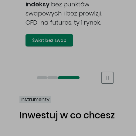
awy
indeksy
bez punktów
swapowych i bez prowizji.
CFD na futures, ty i rynek.
Świat bez swap
Otwórz rachunek maklerski online
Otwórz konto IKE/IKZE
Świat bez swap i prowizji
Instrumenty
Inwestuj w co chcesz