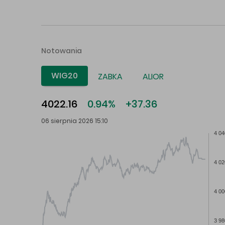
Notowania
WIG20
ZABKA
ALIOR
4022.16
0.94%
+37.36
06 sierpnia 2026 15:10
4 04
4 02
4 00
3 98