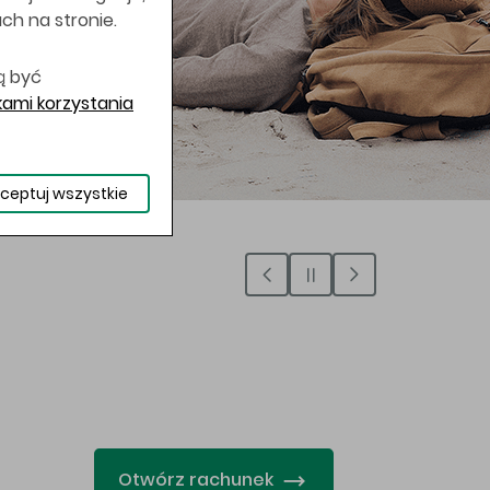
uch na stronie.
ą być
ami korzystania
ceptuj wszystkie
…
Otwórz rachunek