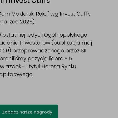
II i Invest Cuffs
Dom Maklerski Roku" wg Invest Cuffs
marzec 2026).
 ostatniej edycji Ogólnopolskiego
adania Inwestorów (publikacja maj
026) przeprowadzonego przez SII
broniliśmy pozycję lidera - 5
wiazdek - i tytuł Herosa Rynku
apitałowego.
Zobacz nasze nagrody