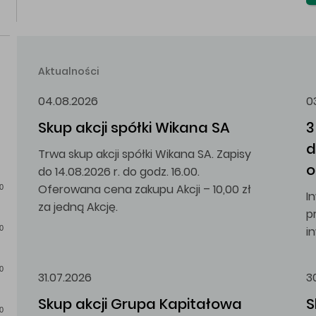
Aktualności
04.08.2026
0
Skup akcji spółki Wikana SA
3
d
Trwa skup akcji spółki Wikana SA. Zapisy
o
do 14.08.2026 r. do godz. 16.00.
Oferowana cena zakupu Akcji – 10,00 zł
0
I
za jedną Akcję.
p
i
0
0
31.07.2026
3
Skup akcji Grupa Kapitałowa 
S
0