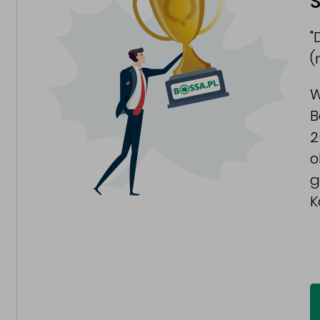
S
"
(
W
B
2
o
g
K