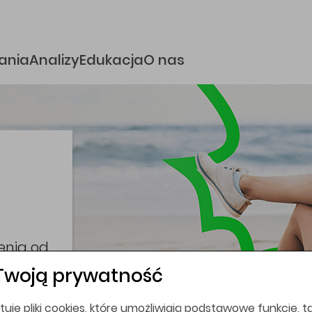
e
ania
Analizy
Edukacja
O nas
i
coina,
bez
Twoją prywatność
tuje pliki cookies, które umożliwiają podstawowe funkcje, ta