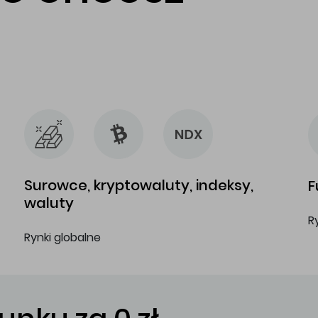
…
…
Surowce, kryptowaluty, indeksy,
F
waluty
R
Rynki globalne