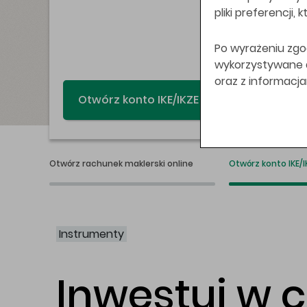
pliki preferencji,
Po wyrażeniu zgo
wykorzystywane do
oraz z informacj
Świat bez swap
Otwórz rachunek maklerski online
Otwórz konto IKE/I
Instrumenty
Inwestuj w 