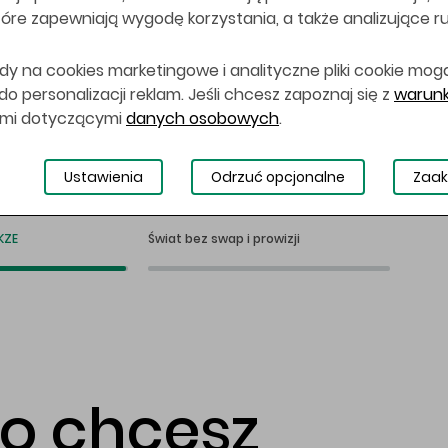
 które zapewniają wygodę korzystania, a także analizujące r
dy na cookies marketingowe i analityczne pliki cookie mog
 personalizacji reklam. Jeśli chcesz zapoznaj się z
warunk
ami dotyczącymi
danych osobowych
.
Ustawienia
Odrzuć opcjonalne
Zaak
KZE
Świat bez swap i prowizji
co chcesz