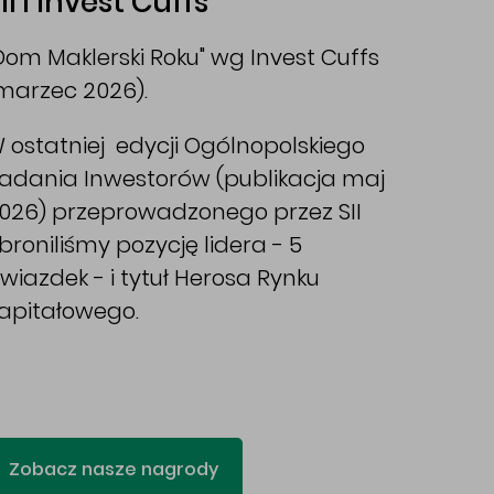
II i Invest Cuffs
Dom Maklerski Roku" wg Invest Cuffs
marzec 2026).
 ostatniej edycji Ogólnopolskiego
adania Inwestorów (publikacja maj
026) przeprowadzonego przez SII
broniliśmy pozycję lidera - 5
wiazdek - i tytuł Herosa Rynku
apitałowego.
Zobacz nasze nagrody