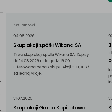
Aktualności
04.08.2026
0
Skup akcji spółki Wikana SA
3
d
Trwa skup akcji spółki Wikana SA. Zapisy
o
do 14.08.2026 r. do godz. 16.00.
Oferowana cena zakupu Akcji – 10,00 zł
0
I
za jedną Akcję.
p
i
0
0
31.07.2026
3
Skup akcji Grupa Kapitałowa 
S
0