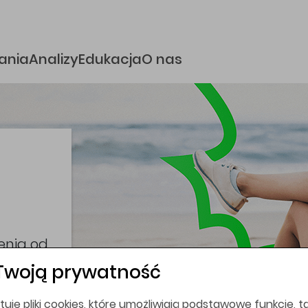
e
ania
Analizy
Edukacja
O nas
i
coina,
bez
Twoją prywatność
tuje pliki cookies, które umożliwiają podstawowe funkcje, ta