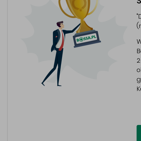
S
"
(
W
B
2
o
g
K