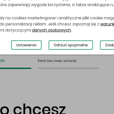
 które zapewniają wygodę korzystania, a także analizujące r
dy na cookies marketingowe i analityczne pliki cookie mog
 personalizacji reklam. Jeśli chcesz zapoznaj się z
warunk
ami dotyczącymi
danych osobowych
.
Ustawienia
Odrzuć opcjonalne
Zaak
KZE
Świat bez swap i prowizji
co chcesz