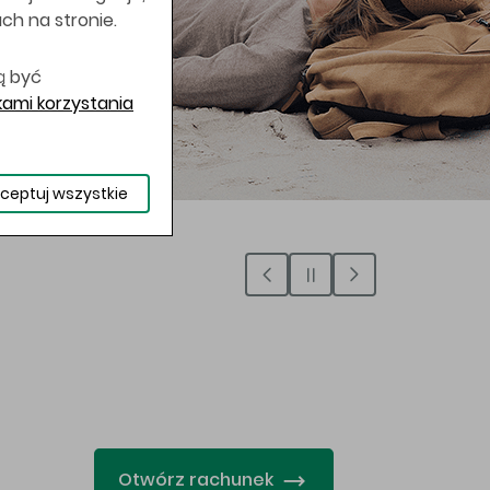
uch na stronie.
ą być
ami korzystania
ceptuj wszystkie
…
Otwórz rachunek