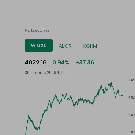
Notowania
WIG20
ALIOR
KGHM
4022.16
0.94%
+37.36
06 sierpnia 2026 15:10
4 04
4 02
4 00
3 98