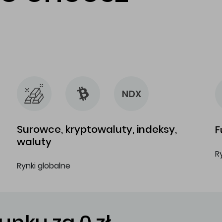
…
…
Surowce, kryptowaluty, indeksy,
F
waluty
R
Rynki globalne