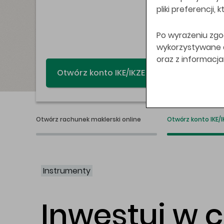
pliki preferencji,
Po wyrażeniu zgo
wykorzystywane do
oraz z informacj
Świat bez swap
Otwórz rachunek maklerski online
Otwórz konto IKE/I
Instrumenty
Inwestuj w 