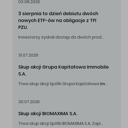
03.08.2026
3 sierpnia to dzień debiutu dwóch 
nowych ETF-ów na obligacje z TFI 
PZU.
Inwestorzy zyskali dostęp do dwóch produktów umożliwiających inwestowanie w obligacje skarbowe.
31.07.2026
Skup akcji Grupa Kapitałowa Immobile 
S.A.
Trwa skup akcji Spółki Grupa Kapitałowa
Immobile
S.A
Oferowana cena zakupu Akcji -
5,00
zł za jedną Akcję.
30.07.2026
Skup akcji BIOMAXIMA S.A.
Trwa skup akcji Spółki BIOMAXIMA S.A. Zapisy do 4 sierpnia 2026 r. do godz. 16.00.