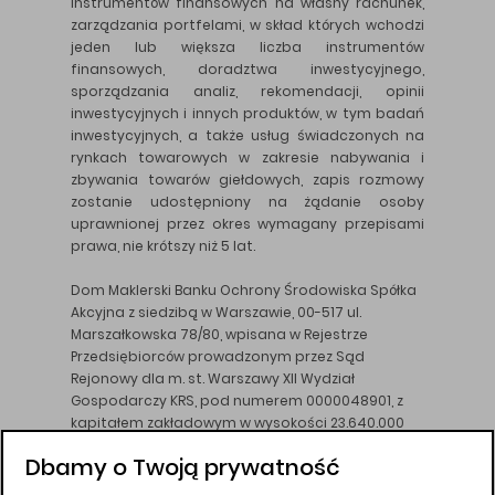
instrumentów finansowych na własny rachunek,
zarządzania portfelami, w skład których wchodzi
jeden lub większa liczba instrumentów
finansowych, doradztwa inwestycyjnego,
sporządzania analiz, rekomendacji, opinii
inwestycyjnych i innych produktów, w tym badań
inwestycyjnych, a także usług świadczonych na
rynkach towarowych w zakresie nabywania i
zbywania towarów giełdowych, zapis rozmowy
zostanie udostępniony na żądanie osoby
uprawnionej przez okres wymagany przepisami
prawa, nie krótszy niż 5 lat.
Dom Maklerski Banku Ochrony Środowiska Spółka
Akcyjna z siedzibą w Warszawie, 00-517 ul.
Marszałkowska 78/80, wpisana w Rejestrze
Przedsiębiorców prowadzonym przez Sąd
Rejonowy dla m. st. Warszawy XII Wydział
Gospodarczy KRS, pod numerem 0000048901, z
kapitałem zakładowym w wysokości 23.640.000
złotych, wpłaconym w całości, NIP 526-10-26-828.
Dbamy o Twoją prywatność
DM BOŚ działa na podstawie zezwolenia KNF z dnia
18.08.94 r.