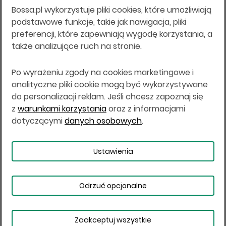
Bossa.pl wykorzystuje pliki cookies, które umożliwiają
Wszelkie informacje na niniejszej stronie w tym
podstawowe funkcje, takie jak nawigacja, pliki
informacje o produktach inwestycyjnych nie są
preferencji, które zapewniają wygodę korzystania, a
kierowane do osób mających miejsce
także analizujące ruch na stronie.
zamieszkania lub pobytu w Stanach
Zjednoczonych Ameryki, Australii, Kanadzie lub
Japonii, ani w dowolnej innej jurysdykcji, w której
Po wyrażeniu zgody na cookies marketingowe i
taki materiał byłby sprzeczny z prawem lub w
analityczne pliki cookie mogą być wykorzystywane
których zgodne z prawem nabycie produktów
do personalizacji reklam. Jeśli chcesz zapoznaj się
inwestycyjnych nie jest możliwe lub w której nie
z
warunkami korzystania
oraz z informacjami
jest możliwe złożenie oferty. Prawa obowiązujące
w danej jurysdykcji określają, czy jest możliwe
dotyczącymi
danych osobowych
.
nabycie poszczególnych produktów
inwestycyjnych w danej jurysdykcji.
Ustawienia
Copyright © 2026 BOŚ | BOSSA.PL
Odrzuć opcjonalne
Warunki korzystania
Dane osobowe
Bezpieczeństwo
Ustawienia plików cookies
Zaakceptuj wszystkie