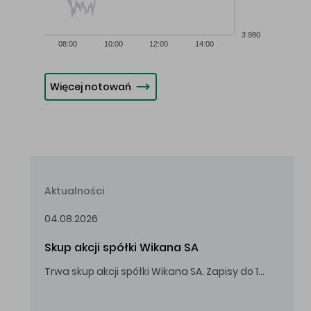
3 980
08:00
10:00
12:00
14:00
Więcej notowań
Aktualności
04.08.2026
Skup akcji spółki Wikana SA
Trwa skup akcji spółki Wikana SA. Zapisy do 14.08.2026 r. do godz. 16.00.
Oferowana cena zakupu Akcji – 10,00 zł za jedną Akcję.