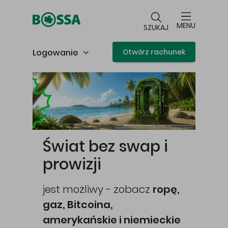
Przejdź do głównej treści
MENU
SZUKAJ
Logowanie
Otwórz rachunek
Główna treść
Świat bez swap i
prowizji
jest możliwy - zobacz
ropę,
gaz, Bitcoina,
cej
amerykańskie i niemieckie