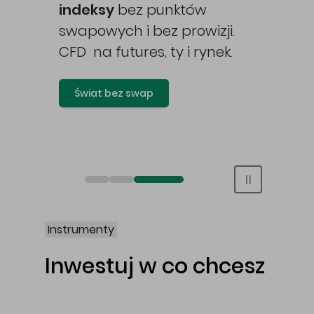
awy
indeksy
bez punktów
swapowych i bez prowizji.
CFD na futures, ty i rynek.
Świat bez swap
Otwórz rachunek maklerski online
Otwórz konto IKE/IKZE
Świat bez swap i prowizji
Instrumenty
Inwestuj w co chcesz