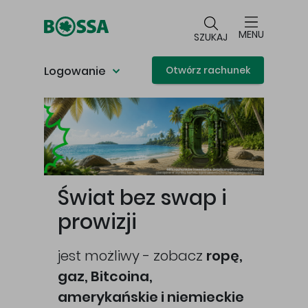
Przejdź do głównej treści
MENU
SZUKAJ
Logowanie
Otwórz rachunek
Główna treść
Świat bez swap i
prowizji
jest możliwy - zobacz
ropę,
gaz, Bitcoina,
cej
amerykańskie i niemieckie