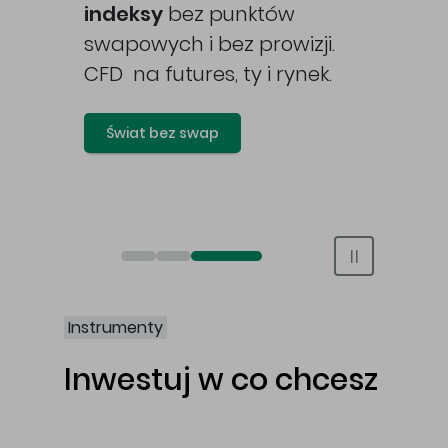
awy
indeksy
bez punktów
swapowych i bez prowizji.
CFD na futures, ty i rynek.
Świat bez swap
Otwórz rachunek maklerski online
Otwórz konto IKE/IKZE
Świat bez swap i prowizji
Instrumenty
Inwestuj w co chcesz