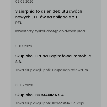
03.08.2026
3 sierpnia to dzień debiutu dwóch 
nowych ETF-ów na obligacje z TFI 
PZU.
Inwestorzy zyskali dostęp do dwóch produktów umożliwiających inwestowanie w obligacje skarbowe.
31.07.2026
Skup akcji Grupa Kapitałowa Immobile 
S.A.
Trwa skup akcji Spółki Grupa Kapitałowa
Immobile
S.A
Oferowana cena zakupu Akcji -
5,00
zł za jedną Akcję.
30.07.2026
Skup akcji BIOMAXIMA S.A.
Trwa skup akcji Spółki BIOMAXIMA S.A. Zapisy do 4 sierpnia 2026 r. do godz. 16.00.