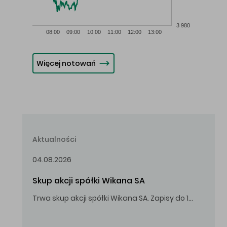
3 980
08:00
09:00
10:00
11:00
12:00
13:00
Więcej notowań
Aktualności
04.08.2026
Skup akcji spółki Wikana SA
Trwa skup akcji spółki Wikana SA. Zapisy do 14.08.2026 r. do godz. 16.00.
Oferowana cena zakupu Akcji – 10,00 zł za jedną Akcję.