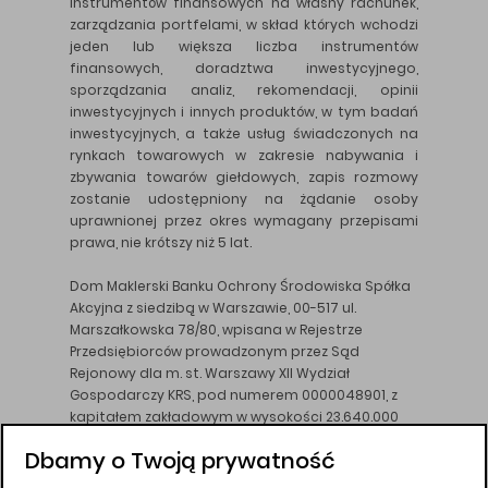
instrumentów finansowych na własny rachunek,
zarządzania portfelami, w skład których wchodzi
jeden lub większa liczba instrumentów
finansowych, doradztwa inwestycyjnego,
sporządzania analiz, rekomendacji, opinii
inwestycyjnych i innych produktów, w tym badań
inwestycyjnych, a także usług świadczonych na
rynkach towarowych w zakresie nabywania i
zbywania towarów giełdowych, zapis rozmowy
zostanie udostępniony na żądanie osoby
uprawnionej przez okres wymagany przepisami
prawa, nie krótszy niż 5 lat.
Dom Maklerski Banku Ochrony Środowiska Spółka
Akcyjna z siedzibą w Warszawie, 00-517 ul.
Marszałkowska 78/80, wpisana w Rejestrze
Przedsiębiorców prowadzonym przez Sąd
Rejonowy dla m. st. Warszawy XII Wydział
Gospodarczy KRS, pod numerem 0000048901, z
kapitałem zakładowym w wysokości 23.640.000
złotych, wpłaconym w całości, NIP 526-10-26-828.
Dbamy o Twoją prywatność
DM BOŚ działa na podstawie zezwolenia KNF z dnia
18.08.94 r.