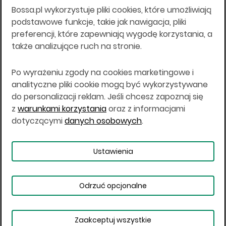
Bossa.pl wykorzystuje pliki cookies, które umożliwiają
Wszelkie informacje na niniejszej stronie w tym
podstawowe funkcje, takie jak nawigacja, pliki
informacje o produktach inwestycyjnych nie są
preferencji, które zapewniają wygodę korzystania, a
kierowane do osób mających miejsce
także analizujące ruch na stronie.
zamieszkania lub pobytu w Stanach
Zjednoczonych Ameryki, Australii, Kanadzie lub
Japonii, ani w dowolnej innej jurysdykcji, w której
Po wyrażeniu zgody na cookies marketingowe i
taki materiał byłby sprzeczny z prawem lub w
analityczne pliki cookie mogą być wykorzystywane
których zgodne z prawem nabycie produktów
do personalizacji reklam. Jeśli chcesz zapoznaj się
inwestycyjnych nie jest możliwe lub w której nie
z
warunkami korzystania
oraz z informacjami
jest możliwe złożenie oferty. Prawa obowiązujące
w danej jurysdykcji określają, czy jest możliwe
dotyczącymi
danych osobowych
.
nabycie poszczególnych produktów
inwestycyjnych w danej jurysdykcji.
Ustawienia
Copyright © 2026 BOŚ | BOSSA.PL
Odrzuć opcjonalne
Warunki korzystania
Dane osobowe
Bezpieczeństwo
Ustawienia plików cookies
Zaakceptuj wszystkie