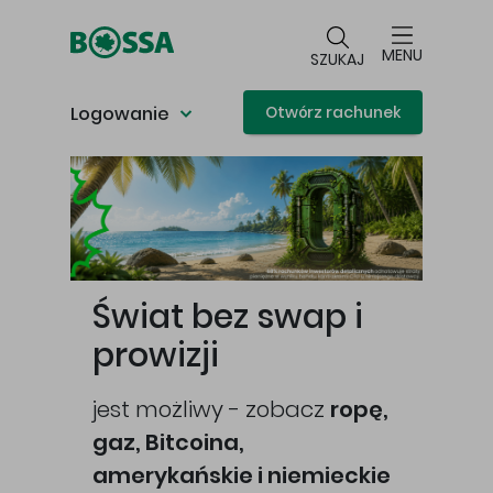
Przejdź do głównej treści
MENU
SZUKAJ
Logowanie
Otwórz rachunek
Główna treść
Świat bez swap i
prowizji
jest możliwy - zobacz
ropę,
gaz, Bitcoina,
cej
amerykańskie i niemieckie