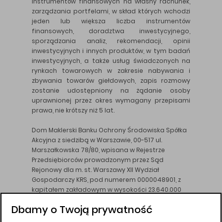
instrumentów finansowych na własny rachunek,
zarządzania portfelami, w skład których wchodzi
jeden lub większa liczba instrumentów
finansowych, doradztwa inwestycyjnego,
sporządzania analiz, rekomendacji, opinii
inwestycyjnych i innych produktów, w tym badań
inwestycyjnych, a także usług świadczonych na
rynkach towarowych w zakresie nabywania i
zbywania towarów giełdowych, zapis rozmowy
zostanie udostępniony na żądanie osoby
uprawnionej przez okres wymagany przepisami
prawa, nie krótszy niż 5 lat.
Dom Maklerski Banku Ochrony Środowiska Spółka
Akcyjna z siedzibą w Warszawie, 00-517 ul.
Marszałkowska 78/80, wpisana w Rejestrze
Przedsiębiorców prowadzonym przez Sąd
Rejonowy dla m. st. Warszawy XII Wydział
Gospodarczy KRS, pod numerem 0000048901, z
kapitałem zakładowym w wysokości 23.640.000
złotych, wpłaconym w całości, NIP 526-10-26-828.
Dbamy o Twoją prywatność
DM BOŚ działa na podstawie zezwolenia KNF z dnia
18.08.94 r.