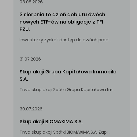
03.08.2026
3 sierpnia to dzień debiutu dwóch 
nowych ETF-ów na obligacje z TFI 
PZU.
Inwestorzy zyskali dostęp do dwóch produktów umożliwiających inwestowanie w obligacje skarbowe.
31.07.2026
Skup akcji Grupa Kapitałowa Immobile 
S.A.
Trwa skup akcji Spółki Grupa Kapitałowa
Immobile
S.A
Oferowana cena zakupu Akcji -
5,00
zł za jedną Akcję.
30.07.2026
Skup akcji BIOMAXIMA S.A.
Trwa skup akcji Spółki BIOMAXIMA S.A. Zapisy do 4 sierpnia 2026 r. do godz. 16.00.