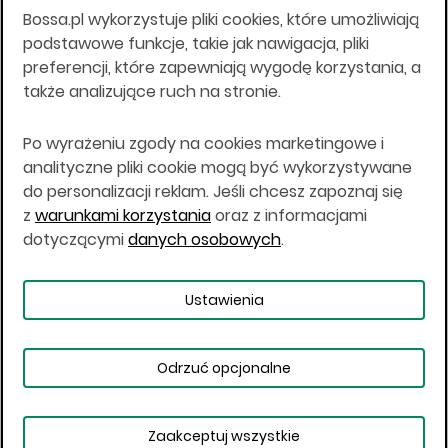
Bossa.pl wykorzystuje pliki cookies, które umożliwiają
Wszelkie informacje na niniejszej stronie w tym
podstawowe funkcje, takie jak nawigacja, pliki
informacje o produktach inwestycyjnych nie są
preferencji, które zapewniają wygodę korzystania, a
kierowane do osób mających miejsce
także analizujące ruch na stronie.
zamieszkania lub pobytu w Stanach
Zjednoczonych Ameryki, Australii, Kanadzie lub
Japonii, ani w dowolnej innej jurysdykcji, w której
Po wyrażeniu zgody na cookies marketingowe i
taki materiał byłby sprzeczny z prawem lub w
analityczne pliki cookie mogą być wykorzystywane
których zgodne z prawem nabycie produktów
do personalizacji reklam. Jeśli chcesz zapoznaj się
inwestycyjnych nie jest możliwe lub w której nie
z
warunkami korzystania
oraz z informacjami
jest możliwe złożenie oferty. Prawa obowiązujące
w danej jurysdykcji określają, czy jest możliwe
dotyczącymi
danych osobowych
.
nabycie poszczególnych produktów
inwestycyjnych w danej jurysdykcji.
Ustawienia
Copyright © 2026 BOŚ | BOSSA.PL
Odrzuć opcjonalne
Warunki korzystania
Dane osobowe
Bezpieczeństwo
Ustawienia plików cookies
Zaakceptuj wszystkie