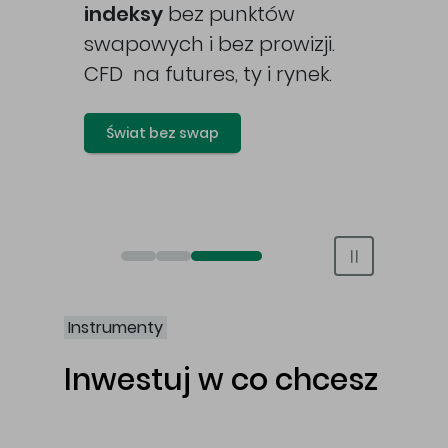
awy
indeksy
bez punktów
swapowych i bez prowizji.
CFD na futures, ty i rynek.
Świat bez swap
Otwórz rachunek maklerski online
Otwórz konto IKE/IKZE
Świat bez swap i prowizji
Instrumenty
Inwestuj w co chcesz