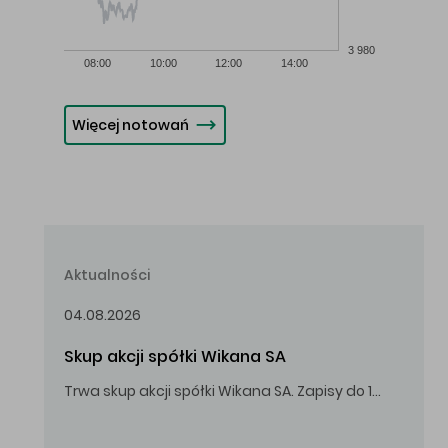
3 980
08:00
10:00
12:00
14:00
Więcej notowań
Aktualności
04.08.2026
Skup akcji spółki Wikana SA
Trwa skup akcji spółki Wikana SA. Zapisy do 14.08.2026 r. do godz. 16.00.
Oferowana cena zakupu Akcji – 10,00 zł za jedną Akcję.