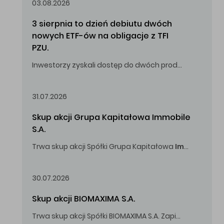
03.08.2026
3 sierpnia to dzień debiutu dwóch 
nowych ETF-ów na obligacje z TFI 
PZU.
Inwestorzy zyskali dostęp do dwóch produktów umożliwiających inwestowanie w obligacje skarbowe.
31.07.2026
Skup akcji Grupa Kapitałowa Immobile 
S.A.
Trwa skup akcji Spółki Grupa Kapitałowa
Immobile
S.A
Oferowana cena zakupu Akcji -
5,00
zł za jedną Akcję.
30.07.2026
Skup akcji BIOMAXIMA S.A.
Trwa skup akcji Spółki BIOMAXIMA S.A. Zapisy do 4 sierpnia 2026 r. do godz. 16.00.