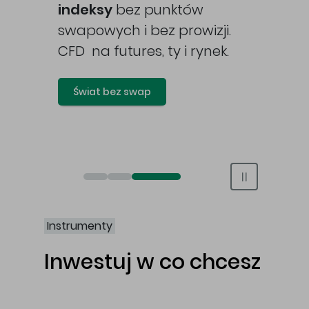
awy
indeksy
bez punktów
swapowych i bez prowizji.
CFD na futures, ty i rynek.
Świat bez swap
Otwórz rachunek maklerski online
Otwórz konto IKE/IKZE
Świat bez swap i prowizji
Instrumenty
Inwestuj w co chcesz