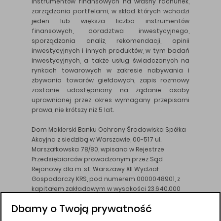
instrumentów finansowych na własny rachunek,
zarządzania portfelami, w skład których wchodzi
jeden lub większa liczba instrumentów
finansowych, doradztwa inwestycyjnego,
sporządzania analiz, rekomendacji, opinii
inwestycyjnych i innych produktów, w tym badań
inwestycyjnych, a także usług świadczonych na
rynkach towarowych w zakresie nabywania i
zbywania towarów giełdowych, zapis rozmowy
zostanie udostępniony na żądanie osoby
uprawnionej przez okres wymagany przepisami
prawa, nie krótszy niż 5 lat.
Dom Maklerski Banku Ochrony Środowiska Spółka
Akcyjna z siedzibą w Warszawie, 00-517 ul.
Marszałkowska 78/80, wpisana w Rejestrze
Przedsiębiorców prowadzonym przez Sąd
Rejonowy dla m. st. Warszawy XII Wydział
Gospodarczy KRS, pod numerem 0000048901, z
kapitałem zakładowym w wysokości 23.640.000
złotych, wpłaconym w całości, NIP 526-10-26-828.
Dbamy o Twoją prywatność
DM BOŚ działa na podstawie zezwolenia KNF z dnia
18.08.94 r.