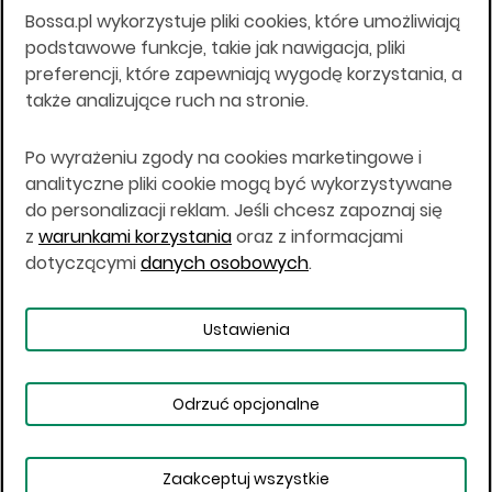
Bossa.pl wykorzystuje pliki cookies, które umożliwiają
Wszelkie informacje na niniejszej stronie w tym
podstawowe funkcje, takie jak nawigacja, pliki
informacje o produktach inwestycyjnych nie są
preferencji, które zapewniają wygodę korzystania, a
kierowane do osób mających miejsce
także analizujące ruch na stronie.
zamieszkania lub pobytu w Stanach
Zjednoczonych Ameryki, Australii, Kanadzie lub
Japonii, ani w dowolnej innej jurysdykcji, w której
Po wyrażeniu zgody na cookies marketingowe i
taki materiał byłby sprzeczny z prawem lub w
analityczne pliki cookie mogą być wykorzystywane
których zgodne z prawem nabycie produktów
do personalizacji reklam. Jeśli chcesz zapoznaj się
inwestycyjnych nie jest możliwe lub w której nie
z
warunkami korzystania
oraz z informacjami
jest możliwe złożenie oferty. Prawa obowiązujące
w danej jurysdykcji określają, czy jest możliwe
dotyczącymi
danych osobowych
.
nabycie poszczególnych produktów
inwestycyjnych w danej jurysdykcji.
Ustawienia
Copyright © 2026 BOŚ | BOSSA.PL
Odrzuć opcjonalne
Warunki korzystania
Dane osobowe
Bezpieczeństwo
Ustawienia plików cookies
Zaakceptuj wszystkie