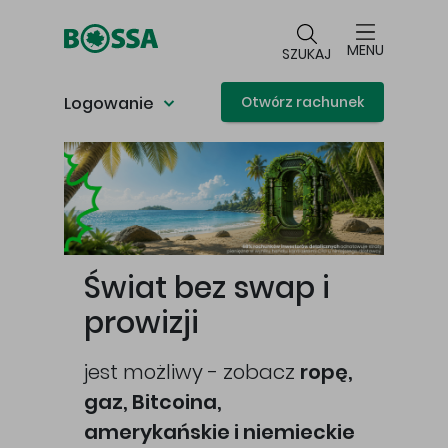
Przejdź do głównej treści
MENU
SZUKAJ
Logowanie
Otwórz rachunek
Główna treść
Świat bez swap i
prowizji
jest możliwy - zobacz
ropę,
gaz, Bitcoina,
cej
amerykańskie i niemieckie