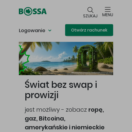
Przejdź do głównej treści
MENU
SZUKAJ
Logowanie
Otwórz rachunek
Główna treść
Świat bez swap i
prowizji
jest możliwy - zobacz
ropę,
gaz, Bitcoina,
cej
amerykańskie i niemieckie