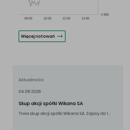
3 980
08:00
10:00
12:00
14:00
Więcej notowań
Aktualności
04.08.2026
Skup akcji spółki Wikana SA
Trwa skup akcji spółki Wikana SA. Zapisy do 14.08.2026 r. do godz. 16.00.
Oferowana cena zakupu Akcji – 10,00 zł za jedną Akcję.