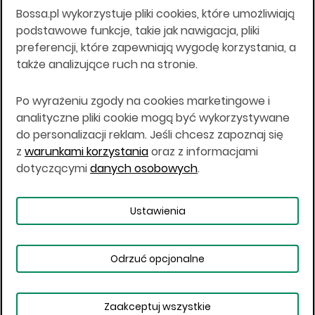
Bossa.pl wykorzystuje pliki cookies, które umożliwiają
Wszelkie informacje na niniejszej stronie w tym
podstawowe funkcje, takie jak nawigacja, pliki
informacje o produktach inwestycyjnych nie są
preferencji, które zapewniają wygodę korzystania, a
kierowane do osób mających miejsce
także analizujące ruch na stronie.
zamieszkania lub pobytu w Stanach
Zjednoczonych Ameryki, Australii, Kanadzie lub
Japonii, ani w dowolnej innej jurysdykcji, w której
Po wyrażeniu zgody na cookies marketingowe i
taki materiał byłby sprzeczny z prawem lub w
analityczne pliki cookie mogą być wykorzystywane
których zgodne z prawem nabycie produktów
do personalizacji reklam. Jeśli chcesz zapoznaj się
inwestycyjnych nie jest możliwe lub w której nie
z
warunkami korzystania
oraz z informacjami
jest możliwe złożenie oferty. Prawa obowiązujące
w danej jurysdykcji określają, czy jest możliwe
dotyczącymi
danych osobowych
.
nabycie poszczególnych produktów
inwestycyjnych w danej jurysdykcji.
Ustawienia
Copyright © 2026 BOŚ | BOSSA.PL
Odrzuć opcjonalne
Warunki korzystania
Dane osobowe
Bezpieczeństwo
Ustawienia plików cookies
Zaakceptuj wszystkie