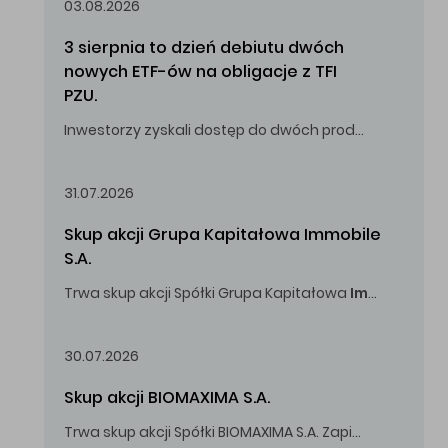
03.08.2026
3 sierpnia to dzień debiutu dwóch 
nowych ETF-ów na obligacje z TFI 
PZU.
Inwestorzy zyskali dostęp do dwóch produktów umożliwiających inwestowanie w obligacje skarbowe.
31.07.2026
Skup akcji Grupa Kapitałowa Immobile 
S.A.
Trwa skup akcji Spółki Grupa Kapitałowa
Immobile
S.A
Oferowana cena zakupu Akcji -
5,00
zł za jedną Akcję.
30.07.2026
Skup akcji BIOMAXIMA S.A.
Trwa skup akcji Spółki BIOMAXIMA S.A. Zapisy do 4 sierpnia 2026 r. do godz. 16.00.