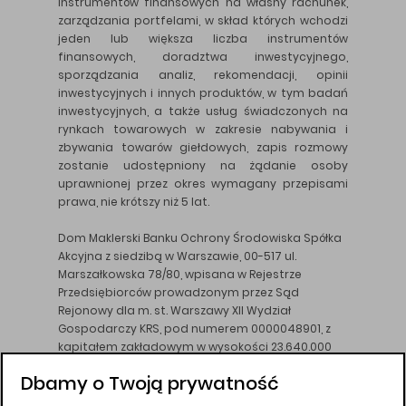
instrumentów finansowych na własny rachunek,
zarządzania portfelami, w skład których wchodzi
jeden lub większa liczba instrumentów
finansowych, doradztwa inwestycyjnego,
sporządzania analiz, rekomendacji, opinii
inwestycyjnych i innych produktów, w tym badań
inwestycyjnych, a także usług świadczonych na
rynkach towarowych w zakresie nabywania i
zbywania towarów giełdowych, zapis rozmowy
zostanie udostępniony na żądanie osoby
uprawnionej przez okres wymagany przepisami
prawa, nie krótszy niż 5 lat.
Dom Maklerski Banku Ochrony Środowiska Spółka
Akcyjna z siedzibą w Warszawie, 00-517 ul.
Marszałkowska 78/80, wpisana w Rejestrze
Przedsiębiorców prowadzonym przez Sąd
Rejonowy dla m. st. Warszawy XII Wydział
Gospodarczy KRS, pod numerem 0000048901, z
kapitałem zakładowym w wysokości 23.640.000
złotych, wpłaconym w całości, NIP 526-10-26-828.
Dbamy o Twoją prywatność
DM BOŚ działa na podstawie zezwolenia KNF z dnia
18.08.94 r.