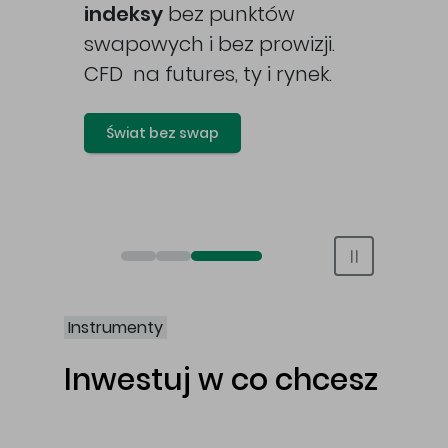
awy
indeksy
bez punktów
swapowych i bez prowizji.
CFD na futures, ty i rynek.
Świat bez swap
Otwórz rachunek maklerski online
Otwórz konto IKE/IKZE
Świat bez swap i prowizji
Instrumenty
Inwestuj w co chcesz