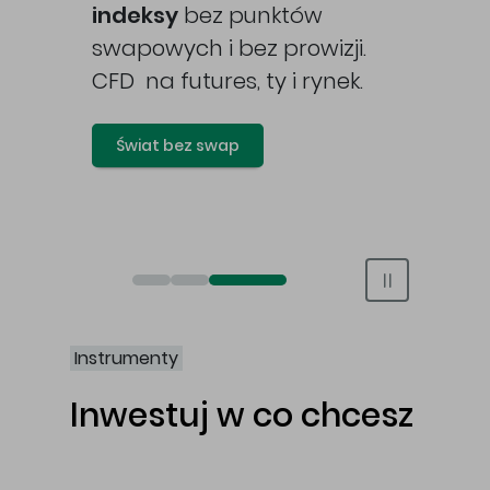
awy
indeksy
bez punktów
swapowych i bez prowizji.
CFD na futures, ty i rynek.
Świat bez swap
Otwórz rachunek maklerski online
Otwórz konto IKE/IKZE
Świat bez swap i prowizji
Instrumenty
Inwestuj w co chcesz