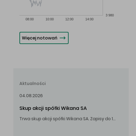
3 980
08:00
10:00
12:00
14:00
Więcej notowań
Aktualności
04.08.2026
Skup akcji spółki Wikana SA
Trwa skup akcji spółki Wikana SA. Zapisy do 14.08.2026 r. do godz. 16.00.
Oferowana cena zakupu Akcji – 10,00 zł za jedną Akcję.