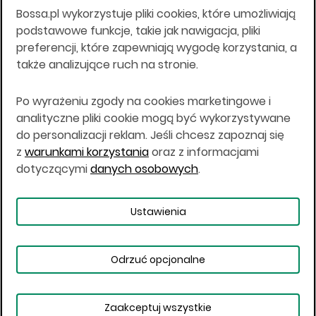
Bossa.pl wykorzystuje pliki cookies, które umożliwiają
Wszelkie informacje na niniejszej stronie w tym
podstawowe funkcje, takie jak nawigacja, pliki
informacje o produktach inwestycyjnych nie są
preferencji, które zapewniają wygodę korzystania, a
kierowane do osób mających miejsce
także analizujące ruch na stronie.
zamieszkania lub pobytu w Stanach
Zjednoczonych Ameryki, Australii, Kanadzie lub
Japonii, ani w dowolnej innej jurysdykcji, w której
Po wyrażeniu zgody na cookies marketingowe i
taki materiał byłby sprzeczny z prawem lub w
analityczne pliki cookie mogą być wykorzystywane
których zgodne z prawem nabycie produktów
do personalizacji reklam. Jeśli chcesz zapoznaj się
inwestycyjnych nie jest możliwe lub w której nie
z
warunkami korzystania
oraz z informacjami
jest możliwe złożenie oferty. Prawa obowiązujące
w danej jurysdykcji określają, czy jest możliwe
dotyczącymi
danych osobowych
.
nabycie poszczególnych produktów
inwestycyjnych w danej jurysdykcji.
Ustawienia
Copyright © 2026 BOŚ | BOSSA.PL
Odrzuć opcjonalne
Warunki korzystania
Dane osobowe
Bezpieczeństwo
Ustawienia plików cookies
Zaakceptuj wszystkie