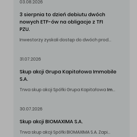
03.08.2026
3 sierpnia to dzień debiutu dwóch 
nowych ETF-ów na obligacje z TFI 
PZU.
Inwestorzy zyskali dostęp do dwóch produktów umożliwiających inwestowanie w obligacje skarbowe.
31.07.2026
Skup akcji Grupa Kapitałowa Immobile 
S.A.
Trwa skup akcji Spółki Grupa Kapitałowa
Immobile
S.A
Oferowana cena zakupu Akcji -
5,00
zł za jedną Akcję.
30.07.2026
Skup akcji BIOMAXIMA S.A.
Trwa skup akcji Spółki BIOMAXIMA S.A. Zapisy do 4 sierpnia 2026 r. do godz. 16.00.