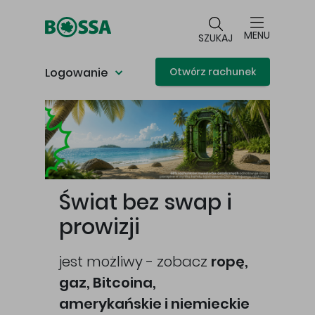
Przejdź do głównej treści
MENU
SZUKAJ
Logowanie
Otwórz rachunek
Główna treść
Świat bez swap i
prowizji
jest możliwy - zobacz
ropę,
gaz, Bitcoina,
cej
amerykańskie i niemieckie