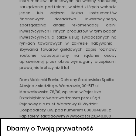
instrumentów finansowych na własny rachunek,
zarządzania portfelami, w skład których wchodzi
jeden lub większa liczba instrumentów
finansowych, doradztwa inwestycyjnego,
sporządzania analiz, rekomendacji, opinii
inwestycyjnych i innych produktów, w tym badań
inwestycyjnych, a także usług świadczonych na
rynkach towarowych w zakresie nabywania i
zbywania towarów giełdowych, zapis rozmowy
zostanie udostępniony na żądanie osoby
uprawnionej przez okres wymagany przepisami
prawa, nie krótszy niż 5 lat.
Dom Maklerski Banku Ochrony Środowiska Spółka
Akcyjna z siedzibą w Warszawie, 00-517 ul.
Marszałkowska 78/80, wpisana w Rejestrze
Przedsiębiorców prowadzonym przez Sąd
Rejonowy dla m. st. Warszawy XII Wydział
Gospodarczy KRS, pod numerem 0000048901, z
kapitałem zakładowym w wysokości 23.640.000
złotych, wpłaconym w całości, NIP 526-10-26-828.
Dbamy o Twoją prywatność
DM BOŚ działa na podstawie zezwolenia KNF z dnia
18.08.94 r.