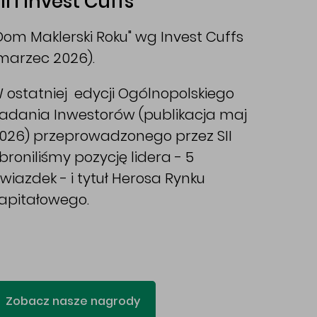
II i Invest Cuffs
Dom Maklerski Roku" wg Invest Cuffs
marzec 2026).
 ostatniej edycji Ogólnopolskiego
adania Inwestorów (publikacja maj
026) przeprowadzonego przez SII
broniliśmy pozycję lidera - 5
wiazdek - i tytuł Herosa Rynku
apitałowego.
Zobacz nasze nagrody