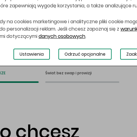
 które zapewniają wygodę korzystania, a także analizujące r
dy na cookies marketingowe i analityczne pliki cookie mog
 personalizacji reklam. Jeśli chcesz zapoznaj się z
warunk
ami dotyczącymi
danych osobowych
.
Ustawienia
Odrzuć opcjonalne
Zaak
KZE
Świat bez swap i prowizji
co chcesz