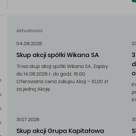
Aktualności
04.08.2026
0
Skup akcji spółki Wikana SA
3
d
Trwa skup akcji spółki Wikana SA. Zapisy
o
do 14.08.2026 r. do godz. 16.00.
Oferowana cena zakupu Akcji – 10,00 zł
0
I
za jedną Akcję.
p
0
i
0
31.07.2026
3
0
Skup akcji Grupa Kapitałowa 
S