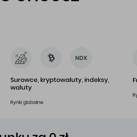
…
…
Surowce, kryptowaluty, indeksy,
F
waluty
R
Rynki globalne