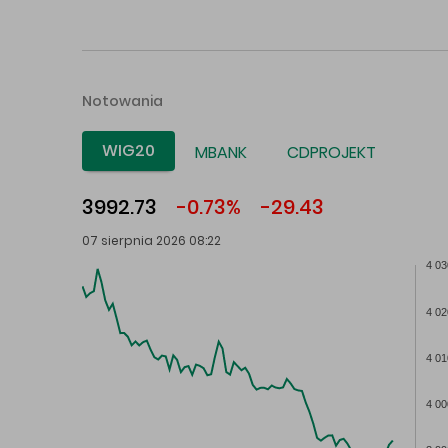
Notowania
WIG20
MBANK
CDPROJEKT
3992.73
-0.73%
-29.43
07 sierpnia 2026 08:22
4 03
4 02
4 01
4 00