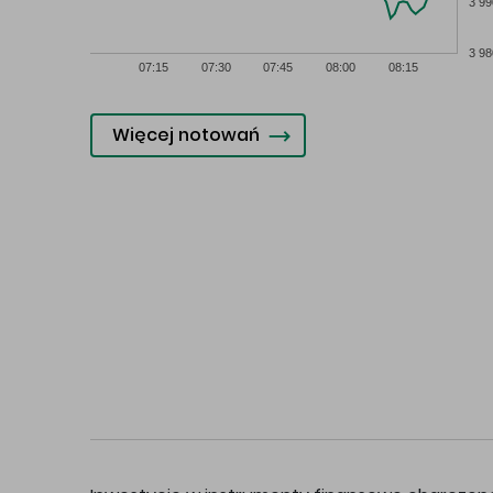
3 99
3 98
07:15
07:30
07:45
08:00
08:15
Więcej notowań