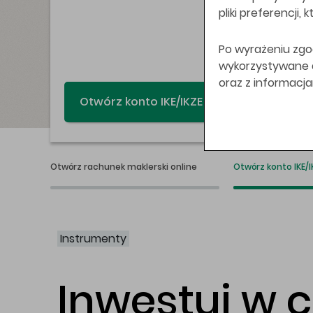
pliki preferencji,
Po wyrażeniu zgo
wykorzystywane do
oraz z informacj
Świat bez swap
Otwórz rachunek maklerski online
Otwórz konto IKE/I
Instrumenty
Inwestuj w 