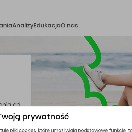
e
ania
Analizy
Edukacja
O nas
i
coina,
bez
Twoją prywatność
tuje pliki cookies, które umożliwiają podstawowe funkcje, ta