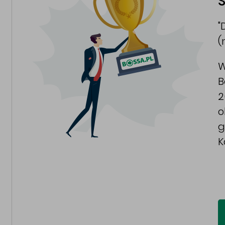
S
"
(
W
B
2
o
g
K