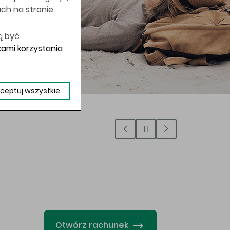
uch na stronie.
ą być
ami korzystania
ceptuj wszystkie
…
Otwórz rachunek