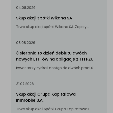
04.08.2026
Skup akcji spółki Wikana SA
Trwa skup akcji spółki Wikana SA. Zapisy do 14.08.2026 r. do godz. 16.00.
Oferowana cena zakupu Akcji – 10,00 zł za jedną Akcję.
03.08.2026
3 sierpnia to dzień debiutu dwóch 
nowych ETF-ów na obligacje z TFI PZU.
Inwestorzy zyskali dostęp do dwóch produktów umożliwiających inwestowanie w obligacje skarbowe.
31.07.2026
Skup akcji Grupa Kapitałowa 
Immobile S.A.
Trwa skup akcji Spółki Grupa Kapitałowa
Immobile
S.A