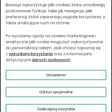
Bossa.pl wykorzystuje pliki cookies, które umożliwiają
Wszelkie informacje na niniejszej stronie w tym
podstawowe funkcje, takie jak nawigacja, pliki
informacje o produktach inwestycyjnych nie są
preferencji, które zapewniają wygodę korzystania, a
kierowane do osób mających miejsce
także analizujące ruch na stronie.
zamieszkania lub pobytu w Stanach
Zjednoczonych Ameryki, Australii, Kanadzie lub
Japonii, ani w dowolnej innej jurysdykcji, w której
Po wyrażeniu zgody na cookies marketingowe i
taki materiał byłby sprzeczny z prawem lub w
analityczne pliki cookie mogą być wykorzystywane
których zgodne z prawem nabycie produktów
do personalizacji reklam. Jeśli chcesz zapoznaj się
inwestycyjnych nie jest możliwe lub w której nie
z
warunkami korzystania
oraz z informacjami
jest możliwe złożenie oferty. Prawa obowiązujące
w danej jurysdykcji określają, czy jest możliwe
dotyczącymi
danych osobowych
.
nabycie poszczególnych produktów
inwestycyjnych w danej jurysdykcji.
Ustawienia
Copyright © 2026 BOŚ | BOSSA.PL
Odrzuć opcjonalne
Warunki korzystania
Dane osobowe
Bezpieczeństwo
Ustawienia plików cookies
Zaakceptuj wszystkie