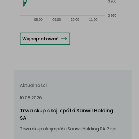
3 980
3 970
08:00
09:00
10:00
11:00
Więcej notowań
Aktualności
10.08.2026
Trwa skup akcji spółki Sanwil Holding 
SA
Trwa skup akcji spółki Sanwil Holding SA. Zapisy do 18.08.2026 r. do godz. 16.00.
Oferowana cena zakupu Akcji – 2,00 zł za jedną Akcję.