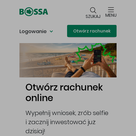
Przejdź do głównej treści
MENU
SZUKAJ
Logowanie
Otwórz rachunek
Główna treść
i
Otwórz rachunek
Ot
online
IKE
opę,
Wypełnij wniosek, zrób selfie
I za
i zacznij inwestować już
swoj
ckie
dzisiaj!
Użyj