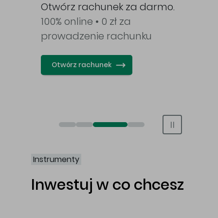
Otwórz rachunek za darmo.
na o
i.
100% online • 0 zł za
opo
k.
prowadzenie rachunku
ETF b
pro
Otwórz rachunek
Ot
Obligacje Best S.A.
Świat bez swap i prowizji
Otwórz rachunek maklerski online
Otwórz konto IKE/IKZE
Instrumenty
Inwestuj w co chcesz