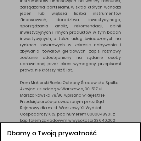
instrumentów finansowych na własny rachunek,
zarządzania portfelami, w skład których wchodzi
jeden lub większa liczba instrumentów
finansowych, doradztwa inwestycyjnego,
sporządzania analiz, rekomendacji, opinii
inwestycyjnych i innych produktów, w tym badań
inwestycyjnych, a także usług świadczonych na
rynkach towarowych w zakresie nabywania i
zbywania towarów giełdowych, zapis rozmowy
zostanie udostępniony na żądanie osoby
uprawnionej przez okres wymagany przepisami
prawa, nie krótszy niż 5 lat.
Dom Maklerski Banku Ochrony Środowiska Spółka
Akcyjna z siedzibą w Warszawie, 00-517 ul.
Marszałkowska 78/80, wpisana w Rejestrze
Przedsiębiorców prowadzonym przez Sąd
Rejonowy dla m. st. Warszawy XII Wydział
Gospodarczy KRS, pod numerem 0000048901, z
kapitałem zakładowym w wysokości 23.640.000
złotych, wpłaconym w całości, NIP 526-10-26-828.
Dbamy o Twoją prywatność
DM BOŚ działa na podstawie zezwolenia KNF z dnia
18.08.94 r.