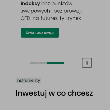
awy
indeksy
bez punktów
swapowych i bez prowizji.
CFD na futures, ty i rynek.
Świat bez swap
Otwórz rachunek maklerski online
Otwórz konto IKE/IKZE
Świat bez swap i prowizji
Instrumenty
Inwestuj w co chcesz