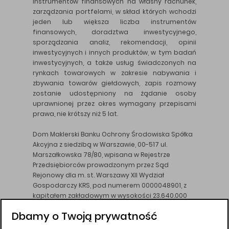
instrumentów finansowych na własny rachunek,
zarządzania portfelami, w skład których wchodzi
jeden lub większa liczba instrumentów
finansowych, doradztwa inwestycyjnego,
sporządzania analiz, rekomendacji, opinii
inwestycyjnych i innych produktów, w tym badań
inwestycyjnych, a także usług świadczonych na
rynkach towarowych w zakresie nabywania i
zbywania towarów giełdowych, zapis rozmowy
zostanie udostępniony na żądanie osoby
uprawnionej przez okres wymagany przepisami
prawa, nie krótszy niż 5 lat.
Dom Maklerski Banku Ochrony Środowiska Spółka
Akcyjna z siedzibą w Warszawie, 00-517 ul.
Marszałkowska 78/80, wpisana w Rejestrze
Przedsiębiorców prowadzonym przez Sąd
Rejonowy dla m. st. Warszawy XII Wydział
Gospodarczy KRS, pod numerem 0000048901, z
kapitałem zakładowym w wysokości 23.640.000
złotych, wpłaconym w całości, NIP 526-10-26-828.
Dbamy o Twoją prywatność
DM BOŚ działa na podstawie zezwolenia KNF z dnia
18.08.94 r.