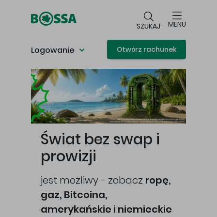
Przejdź do głównej treści
MENU
SZUKAJ
Logowanie
Otwórz rachunek
Główna treść
Świat bez swap i
prowizji
jest możliwy - zobacz
ropę,
gaz, Bitcoina,
cej
amerykańskie i niemieckie