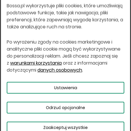
Bossa.pl wykorzystuje pliki cookies, które umożliwiają
Wszelkie informacje na niniejszej stronie w tym
podstawowe funkcje, takie jak nawigacja, pliki
informacje o produktach inwestycyjnych nie są
preferencji, które zapewniają wygodę korzystania, a
kierowane do osób mających miejsce
także analizujące ruch na stronie.
zamieszkania lub pobytu w Stanach
Zjednoczonych Ameryki, Australii, Kanadzie lub
Japonii, ani w dowolnej innej jurysdykcji, w której
Po wyrażeniu zgody na cookies marketingowe i
taki materiał byłby sprzeczny z prawem lub w
analityczne pliki cookie mogą być wykorzystywane
których zgodne z prawem nabycie produktów
do personalizacji reklam. Jeśli chcesz zapoznaj się
inwestycyjnych nie jest możliwe lub w której nie
z
warunkami korzystania
oraz z informacjami
jest możliwe złożenie oferty. Prawa obowiązujące
w danej jurysdykcji określają, czy jest możliwe
dotyczącymi
danych osobowych
.
nabycie poszczególnych produktów
inwestycyjnych w danej jurysdykcji.
Ustawienia
Copyright © 2026 BOŚ | BOSSA.PL
Odrzuć opcjonalne
Warunki korzystania
Dane osobowe
Bezpieczeństwo
Ustawienia plików cookies
Zaakceptuj wszystkie