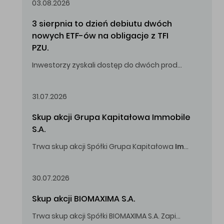
03.08.2026
3 sierpnia to dzień debiutu dwóch 
nowych ETF-ów na obligacje z TFI 
PZU.
Inwestorzy zyskali dostęp do dwóch produktów umożliwiających inwestowanie w obligacje skarbowe.
31.07.2026
Skup akcji Grupa Kapitałowa Immobile 
S.A.
Trwa skup akcji Spółki Grupa Kapitałowa
Immobile
S.A
Oferowana cena zakupu Akcji -
5,00
zł za jedną Akcję.
30.07.2026
Skup akcji BIOMAXIMA S.A.
Trwa skup akcji Spółki BIOMAXIMA S.A. Zapisy do 4 sierpnia 2026 r. do godz. 16.00.