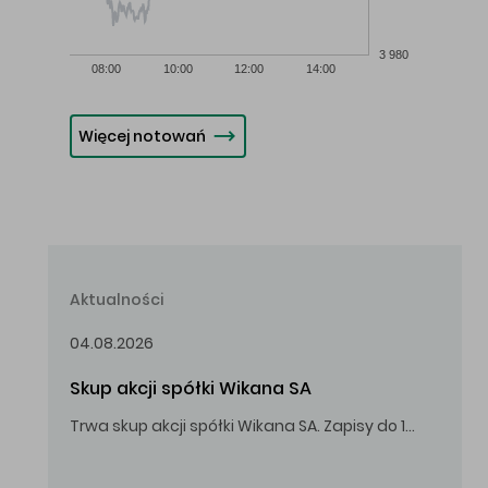
3 980
08:00
10:00
12:00
14:00
Więcej notowań
Aktualności
04.08.2026
Skup akcji spółki Wikana SA
Trwa skup akcji spółki Wikana SA. Zapisy do 14.08.2026 r. do godz. 16.00.
Oferowana cena zakupu Akcji – 10,00 zł za jedną Akcję.