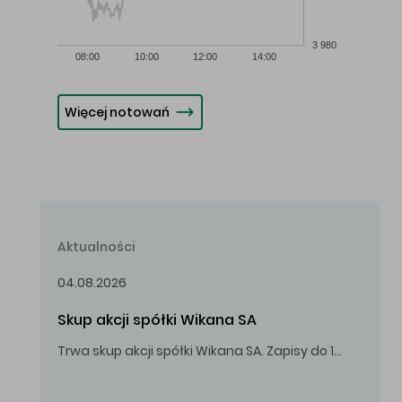
3 980
08:00
10:00
12:00
14:00
Więcej notowań
Aktualności
04.08.2026
Skup akcji spółki Wikana SA
Trwa skup akcji spółki Wikana SA. Zapisy do 14.08.2026 r. do godz. 16.00.
Oferowana cena zakupu Akcji – 10,00 zł za jedną Akcję.