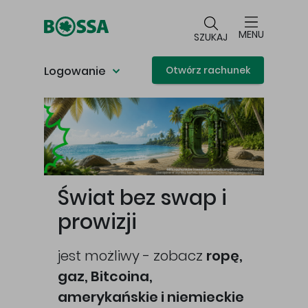
Przejdź do głównej treści
MENU
SZUKAJ
Logowanie
Otwórz rachunek
Główna treść
Świat bez swap i
prowizji
jest możliwy - zobacz
ropę,
gaz, Bitcoina,
cej
amerykańskie i niemieckie