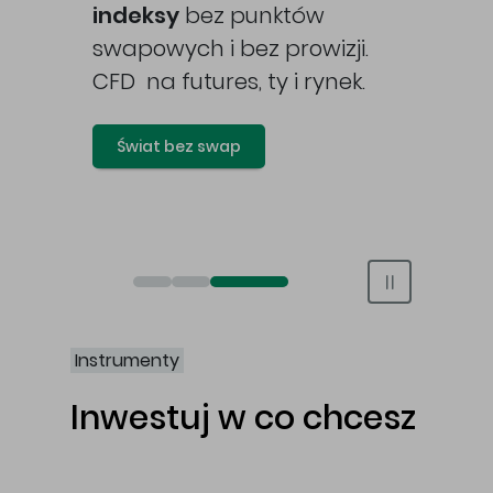
awy
indeksy
bez punktów
swapowych i bez prowizji.
CFD na futures, ty i rynek.
Świat bez swap
Otwórz rachunek maklerski online
Otwórz konto IKE/IKZE
Świat bez swap i prowizji
Instrumenty
Inwestuj w co chcesz