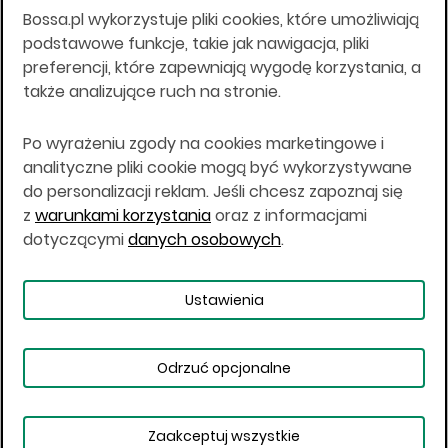
Bossa.pl wykorzystuje pliki cookies, które umożliwiają
Wszelkie informacje na niniejszej stronie w tym
podstawowe funkcje, takie jak nawigacja, pliki
informacje o produktach inwestycyjnych nie są
preferencji, które zapewniają wygodę korzystania, a
kierowane do osób mających miejsce
także analizujące ruch na stronie.
zamieszkania lub pobytu w Stanach
Zjednoczonych Ameryki, Australii, Kanadzie lub
Japonii, ani w dowolnej innej jurysdykcji, w której
Po wyrażeniu zgody na cookies marketingowe i
taki materiał byłby sprzeczny z prawem lub w
analityczne pliki cookie mogą być wykorzystywane
których zgodne z prawem nabycie produktów
do personalizacji reklam. Jeśli chcesz zapoznaj się
inwestycyjnych nie jest możliwe lub w której nie
z
warunkami korzystania
oraz z informacjami
jest możliwe złożenie oferty. Prawa obowiązujące
w danej jurysdykcji określają, czy jest możliwe
dotyczącymi
danych osobowych
.
nabycie poszczególnych produktów
inwestycyjnych w danej jurysdykcji.
Ustawienia
Copyright © 2026 BOŚ | BOSSA.PL
Odrzuć opcjonalne
Warunki korzystania
Dane osobowe
Bezpieczeństwo
Ustawienia plików cookies
Zaakceptuj wszystkie