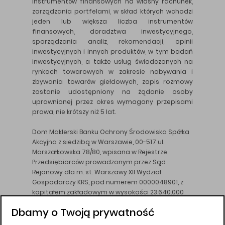
instrumentów finansowych na własny rachunek,
zarządzania portfelami, w skład których wchodzi
jeden lub większa liczba instrumentów
finansowych, doradztwa inwestycyjnego,
sporządzania analiz, rekomendacji, opinii
inwestycyjnych i innych produktów, w tym badań
inwestycyjnych, a także usług świadczonych na
rynkach towarowych w zakresie nabywania i
zbywania towarów giełdowych, zapis rozmowy
zostanie udostępniony na żądanie osoby
uprawnionej przez okres wymagany przepisami
prawa, nie krótszy niż 5 lat.
Dom Maklerski Banku Ochrony Środowiska Spółka
Akcyjna z siedzibą w Warszawie, 00-517 ul.
Marszałkowska 78/80, wpisana w Rejestrze
Przedsiębiorców prowadzonym przez Sąd
Rejonowy dla m. st. Warszawy XII Wydział
Gospodarczy KRS, pod numerem 0000048901, z
kapitałem zakładowym w wysokości 23.640.000
złotych, wpłaconym w całości, NIP 526-10-26-828.
Dbamy o Twoją prywatność
DM BOŚ działa na podstawie zezwolenia KNF z dnia
18.08.94 r.