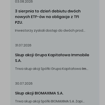
03.08.2026
3 sierpnia to dzień debiutu dwóch 
nowych ETF-ów na obligacje z TFI 
PZU.
Inwestorzy zyskali dostęp do dwóch produktów umożliwiających inwestowanie w obligacje skarbowe.
31.07.2026
Skup akcji Grupa Kapitałowa Immobile 
S.A.
Trwa skup akcji Spółki Grupa Kapitałowa
Immobile
S.A
Oferowana cena zakupu Akcji -
5,00
zł za jedną Akcję.
30.07.2026
Skup akcji BIOMAXIMA S.A.
Trwa skup akcji Spółki BIOMAXIMA S.A. Zapisy do 4 sierpnia 2026 r. do godz. 16.00.