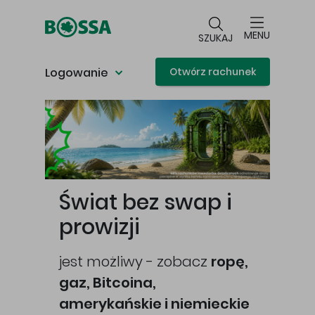
Przejdź do głównej treści
MENU
SZUKAJ
Logowanie
Otwórz rachunek
Główna treść
Świat bez swap i
prowizji
jest możliwy - zobacz
ropę,
gaz, Bitcoina,
cej
amerykańskie i niemieckie