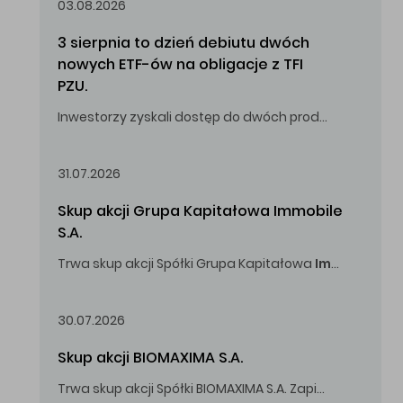
03.08.2026
3 sierpnia to dzień debiutu dwóch 
nowych ETF-ów na obligacje z TFI 
PZU.
Inwestorzy zyskali dostęp do dwóch produktów umożliwiających inwestowanie w obligacje skarbowe.
31.07.2026
Skup akcji Grupa Kapitałowa Immobile 
S.A.
Trwa skup akcji Spółki Grupa Kapitałowa
Immobile
S.A
Oferowana cena zakupu Akcji -
5,00
zł za jedną Akcję.
30.07.2026
Skup akcji BIOMAXIMA S.A.
Trwa skup akcji Spółki BIOMAXIMA S.A. Zapisy do 4 sierpnia 2026 r. do godz. 16.00.