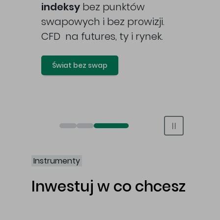
awy
indeksy
bez punktów
swapowych i bez prowizji.
CFD na futures, ty i rynek.
Świat bez swap
Otwórz rachunek maklerski online
Otwórz konto IKE/IKZE
Świat bez swap i prowizji
Instrumenty
Inwestuj w co chcesz