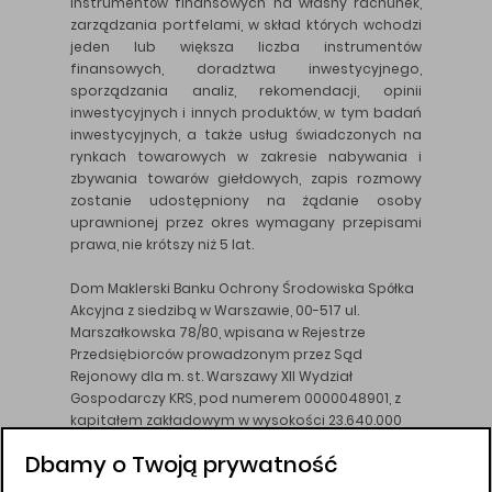
instrumentów finansowych na własny rachunek,
zarządzania portfelami, w skład których wchodzi
jeden lub większa liczba instrumentów
finansowych, doradztwa inwestycyjnego,
sporządzania analiz, rekomendacji, opinii
inwestycyjnych i innych produktów, w tym badań
inwestycyjnych, a także usług świadczonych na
rynkach towarowych w zakresie nabywania i
zbywania towarów giełdowych, zapis rozmowy
zostanie udostępniony na żądanie osoby
uprawnionej przez okres wymagany przepisami
prawa, nie krótszy niż 5 lat.
Dom Maklerski Banku Ochrony Środowiska Spółka
Akcyjna z siedzibą w Warszawie, 00-517 ul.
Marszałkowska 78/80, wpisana w Rejestrze
Przedsiębiorców prowadzonym przez Sąd
Rejonowy dla m. st. Warszawy XII Wydział
Gospodarczy KRS, pod numerem 0000048901, z
kapitałem zakładowym w wysokości 23.640.000
złotych, wpłaconym w całości, NIP 526-10-26-828.
Dbamy o Twoją prywatność
DM BOŚ działa na podstawie zezwolenia KNF z dnia
18.08.94 r.