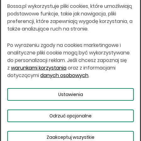
Bossa.pl wykorzystuje pliki cookies, które umożliwiają
Wszelkie informacje na niniejszej stronie w tym
podstawowe funkcje, takie jak nawigacja, pliki
informacje o produktach inwestycyjnych nie są
preferencji, które zapewniają wygodę korzystania, a
kierowane do osób mających miejsce
także analizujące ruch na stronie.
zamieszkania lub pobytu w Stanach
Zjednoczonych Ameryki, Australii, Kanadzie lub
Japonii, ani w dowolnej innej jurysdykcji, w której
Po wyrażeniu zgody na cookies marketingowe i
taki materiał byłby sprzeczny z prawem lub w
analityczne pliki cookie mogą być wykorzystywane
których zgodne z prawem nabycie produktów
do personalizacji reklam. Jeśli chcesz zapoznaj się
inwestycyjnych nie jest możliwe lub w której nie
z
warunkami korzystania
oraz z informacjami
jest możliwe złożenie oferty. Prawa obowiązujące
w danej jurysdykcji określają, czy jest możliwe
dotyczącymi
danych osobowych
.
nabycie poszczególnych produktów
inwestycyjnych w danej jurysdykcji.
Ustawienia
Copyright © 2026 BOŚ | BOSSA.PL
Odrzuć opcjonalne
Warunki korzystania
Dane osobowe
Bezpieczeństwo
Ustawienia plików cookies
Zaakceptuj wszystkie