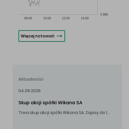
3 980
08:00
10:00
12:00
14:00
Więcej notowań
Aktualności
04.08.2026
Skup akcji spółki Wikana SA
Trwa skup akcji spółki Wikana SA. Zapisy do 14.08.2026 r. do godz. 16.00.
Oferowana cena zakupu Akcji – 10,00 zł za jedną Akcję.