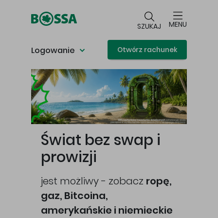
Przejdź do głównej treści
MENU
SZUKAJ
Logowanie
Otwórz rachunek
Główna treść
Świat bez swap i
prowizji
jest możliwy - zobacz
ropę,
gaz, Bitcoina,
cej
amerykańskie i niemieckie