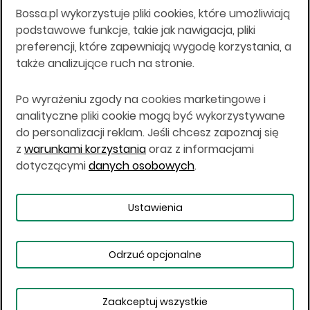
Bossa.pl wykorzystuje pliki cookies, które umożliwiają
Wszelkie informacje na niniejszej stronie w tym
podstawowe funkcje, takie jak nawigacja, pliki
informacje o produktach inwestycyjnych nie są
preferencji, które zapewniają wygodę korzystania, a
kierowane do osób mających miejsce
także analizujące ruch na stronie.
zamieszkania lub pobytu w Stanach
Zjednoczonych Ameryki, Australii, Kanadzie lub
Japonii, ani w dowolnej innej jurysdykcji, w której
Po wyrażeniu zgody na cookies marketingowe i
taki materiał byłby sprzeczny z prawem lub w
analityczne pliki cookie mogą być wykorzystywane
których zgodne z prawem nabycie produktów
do personalizacji reklam. Jeśli chcesz zapoznaj się
inwestycyjnych nie jest możliwe lub w której nie
z
warunkami korzystania
oraz z informacjami
jest możliwe złożenie oferty. Prawa obowiązujące
w danej jurysdykcji określają, czy jest możliwe
dotyczącymi
danych osobowych
.
nabycie poszczególnych produktów
inwestycyjnych w danej jurysdykcji.
Ustawienia
Copyright © 2026 BOŚ | BOSSA.PL
Odrzuć opcjonalne
Warunki korzystania
Dane osobowe
Bezpieczeństwo
Ustawienia plików cookies
Zaakceptuj wszystkie