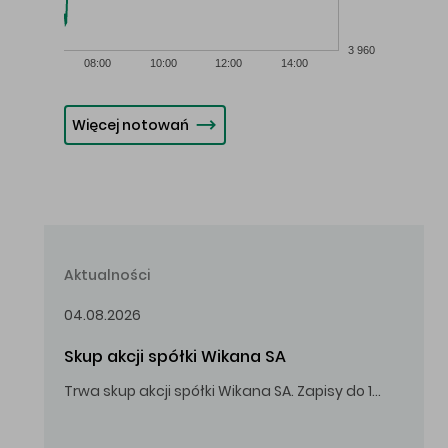
3 960
08:00
10:00
12:00
14:00
Więcej notowań
Aktualności
04.08.2026
Skup akcji spółki Wikana SA
Trwa skup akcji spółki Wikana SA. Zapisy do 14.08.2026 r. do godz. 16.00.
Oferowana cena zakupu Akcji – 10,00 zł za jedną Akcję.