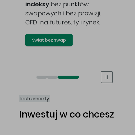
awy
indeksy
bez punktów
swapowych i bez prowizji.
CFD na futures, ty i rynek.
Świat bez swap
Otwórz rachunek maklerski online
Otwórz konto IKE/IKZE
Świat bez swap i prowizji
Instrumenty
Inwestuj w co chcesz