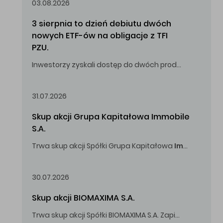
03.08.2026
3 sierpnia to dzień debiutu dwóch 
nowych ETF-ów na obligacje z TFI 
PZU.
Inwestorzy zyskali dostęp do dwóch produktów umożliwiających inwestowanie w obligacje skarbowe.
31.07.2026
Skup akcji Grupa Kapitałowa Immobile 
S.A.
Trwa skup akcji Spółki Grupa Kapitałowa
Immobile
S.A
Oferowana cena zakupu Akcji -
5,00
zł za jedną Akcję.
30.07.2026
Skup akcji BIOMAXIMA S.A.
Trwa skup akcji Spółki BIOMAXIMA S.A. Zapisy do 4 sierpnia 2026 r. do godz. 16.00.