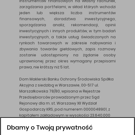
instrumentów finansowych na własny rachunek,
zarządzania portfelami, w skład których wchodzi
jeden lub większa liczba instrumentów
finansowych, doradztwa inwestycyjnego,
sporządzania analiz, rekomendacji, opinii
inwestycyjnych i innych produktów, w tym badań
inwestycyjnych, a także usług świadczonych na
rynkach towarowych w zakresie nabywania i
zbywania towarów giełdowych, zapis rozmowy
zostanie udostępniony na żądanie osoby
uprawnionej przez okres wymagany przepisami
prawa, nie krótszy niż 5 lat.
Dom Maklerski Banku Ochrony Środowiska Spółka
Akcyjna z siedzibą w Warszawie, 00-517 ul.
Marszałkowska 78/80, wpisana w Rejestrze
Przedsiębiorców prowadzonym przez Sąd
Rejonowy dla m. st. Warszawy XII Wydział
Gospodarczy KRS, pod numerem 0000048901, z
kapitałem zakładowym w wysokości 23.640.000
złotych, wpłaconym w całości, NIP 526-10-26-828.
Dbamy o Twoją prywatność
DM BOŚ działa na podstawie zezwolenia KNF z dnia
18.08.94 r.