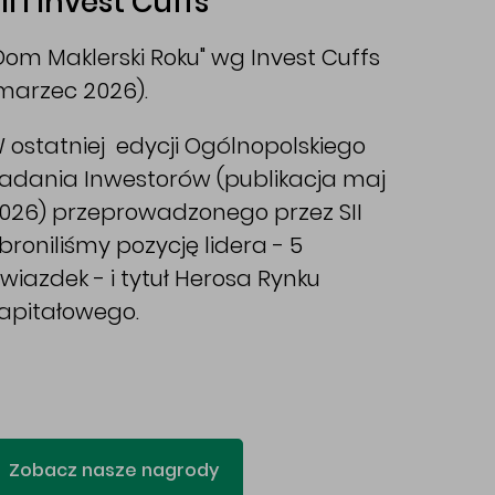
II i Invest Cuffs
Dom Maklerski Roku" wg Invest Cuffs
marzec 2026).
 ostatniej edycji Ogólnopolskiego
adania Inwestorów (publikacja maj
026) przeprowadzonego przez SII
broniliśmy pozycję lidera - 5
wiazdek - i tytuł Herosa Rynku
apitałowego.
Zobacz nasze nagrody