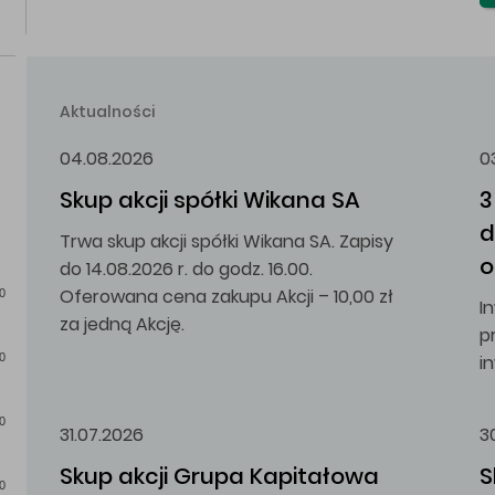
Aktualności
04.08.2026
0
Skup akcji spółki Wikana SA
3
d
Trwa skup akcji spółki Wikana SA. Zapisy
o
do 14.08.2026 r. do godz. 16.00.
Oferowana cena zakupu Akcji – 10,00 zł
0
I
za jedną Akcję.
p
i
0
0
31.07.2026
3
Skup akcji Grupa Kapitałowa 
S
0