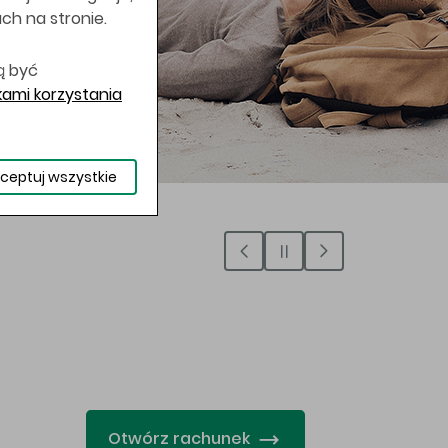
uch na stronie.
ą być
ami korzystania
ceptuj wszystkie
…
Otwórz rachunek