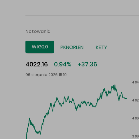
Notowania
WIG20
PKNORLEN
KETY
4022.16
0.94%
+37.36
06 sierpnia 2026 15:10
4 04
4 02
4 00
3 98