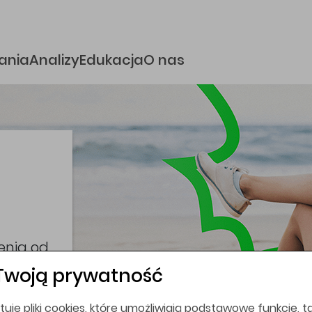
e
ania
Analizy
Edukacja
O nas
i
coina,
bez
Twoją prywatność
tuje pliki cookies, które umożliwiają podstawowe funkcje, ta