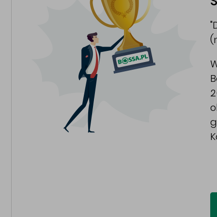
S
"
(
W
B
2
o
g
K