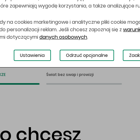
 które zapewniają wygodę korzystania, a także analizujące r
dy na cookies marketingowe i analityczne pliki cookie mog
 personalizacji reklam. Jeśli chcesz zapoznaj się z
warunk
ami dotyczącymi
danych osobowych
.
Ustawienia
Odrzuć opcjonalne
Zaak
KZE
Świat bez swap i prowizji
co chcesz