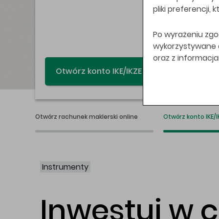
pliki preferencji,
Po wyrażeniu zgo
wykorzystywane do
oraz z informacj
Świat bez swap
Otwórz rachunek maklerski online
Otwórz konto IKE/I
Instrumenty
Inwestuj w 