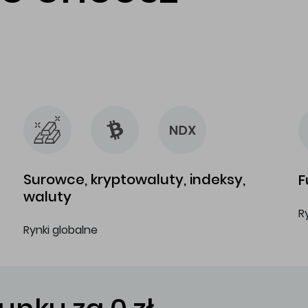
…
…
Surowce, kryptowaluty, indeksy,
F
waluty
R
Rynki globalne