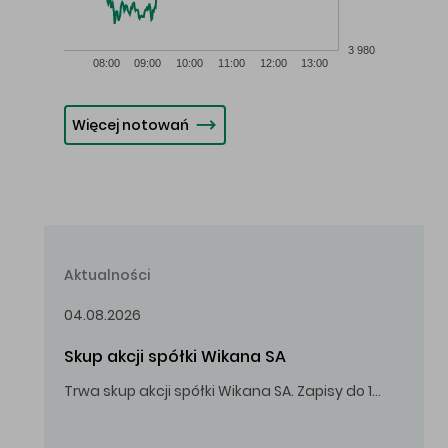
3 980
08:00
09:00
10:00
11:00
12:00
13:00
Więcej notowań
Aktualności
04.08.2026
Skup akcji spółki Wikana SA
Trwa skup akcji spółki Wikana SA. Zapisy do 14.08.2026 r. do godz. 16.00.
Oferowana cena zakupu Akcji – 10,00 zł za jedną Akcję.