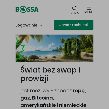
Przejdź do głównej treści
MENU
SZUKAJ
Logowanie
Otwórz rachunek
Główna treść
Świat bez swap i
prowizji
jest możliwy - zobacz
ropę,
gaz, Bitcoina,
cej
amerykańskie i niemieckie