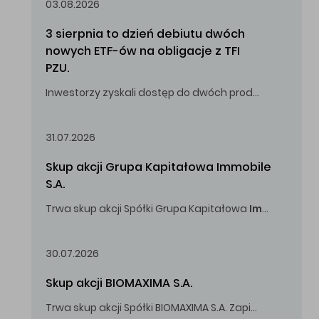
03.08.2026
3 sierpnia to dzień debiutu dwóch 
nowych ETF-ów na obligacje z TFI 
PZU.
Inwestorzy zyskali dostęp do dwóch produktów umożliwiających inwestowanie w obligacje skarbowe.
31.07.2026
Skup akcji Grupa Kapitałowa Immobile 
S.A.
Trwa skup akcji Spółki Grupa Kapitałowa
Immobile
S.A
Oferowana cena zakupu Akcji -
5,00
zł za jedną Akcję.
30.07.2026
Skup akcji BIOMAXIMA S.A.
Trwa skup akcji Spółki BIOMAXIMA S.A. Zapisy do 4 sierpnia 2026 r. do godz. 16.00.