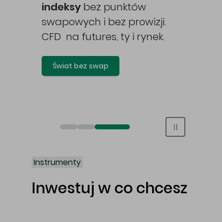
awy
indeksy
bez punktów
swapowych i bez prowizji.
CFD na futures, ty i rynek.
Świat bez swap
Otwórz rachunek maklerski online
Otwórz konto IKE/IKZE
Świat bez swap i prowizji
Instrumenty
Inwestuj w co chcesz