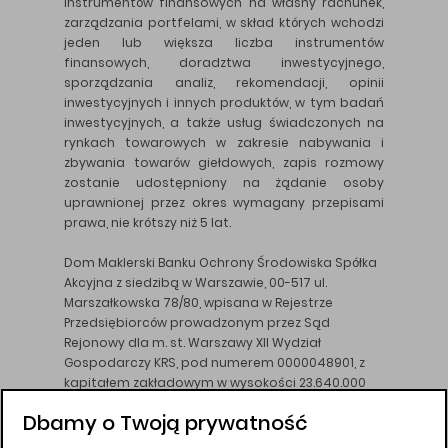
instrumentów finansowych na własny rachunek,
zarządzania portfelami, w skład których wchodzi
jeden lub większa liczba instrumentów
finansowych, doradztwa inwestycyjnego,
sporządzania analiz, rekomendacji, opinii
inwestycyjnych i innych produktów, w tym badań
inwestycyjnych, a także usług świadczonych na
rynkach towarowych w zakresie nabywania i
zbywania towarów giełdowych, zapis rozmowy
zostanie udostępniony na żądanie osoby
uprawnionej przez okres wymagany przepisami
prawa, nie krótszy niż 5 lat.
Dom Maklerski Banku Ochrony Środowiska Spółka
Akcyjna z siedzibą w Warszawie, 00-517 ul.
Marszałkowska 78/80, wpisana w Rejestrze
Przedsiębiorców prowadzonym przez Sąd
Rejonowy dla m. st. Warszawy XII Wydział
Gospodarczy KRS, pod numerem 0000048901, z
kapitałem zakładowym w wysokości 23.640.000
złotych, wpłaconym w całości, NIP 526-10-26-828.
Dbamy o Twoją prywatność
DM BOŚ działa na podstawie zezwolenia KNF z dnia
18.08.94 r.