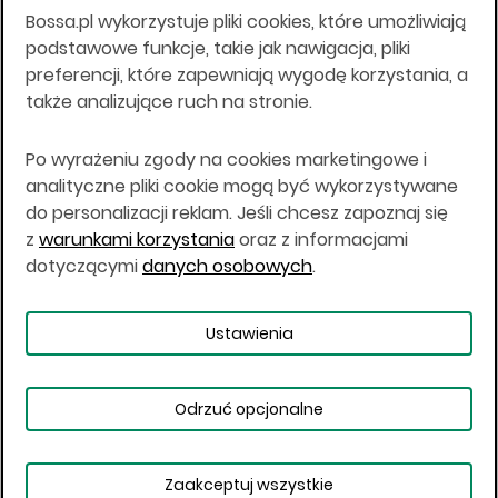
Bossa.pl wykorzystuje pliki cookies, które umożliwiają
Wszelkie informacje na niniejszej stronie w tym
podstawowe funkcje, takie jak nawigacja, pliki
informacje o produktach inwestycyjnych nie są
preferencji, które zapewniają wygodę korzystania, a
kierowane do osób mających miejsce
także analizujące ruch na stronie.
zamieszkania lub pobytu w Stanach
Zjednoczonych Ameryki, Australii, Kanadzie lub
Japonii, ani w dowolnej innej jurysdykcji, w której
Po wyrażeniu zgody na cookies marketingowe i
taki materiał byłby sprzeczny z prawem lub w
analityczne pliki cookie mogą być wykorzystywane
których zgodne z prawem nabycie produktów
do personalizacji reklam. Jeśli chcesz zapoznaj się
inwestycyjnych nie jest możliwe lub w której nie
z
warunkami korzystania
oraz z informacjami
jest możliwe złożenie oferty. Prawa obowiązujące
w danej jurysdykcji określają, czy jest możliwe
dotyczącymi
danych osobowych
.
nabycie poszczególnych produktów
inwestycyjnych w danej jurysdykcji.
Ustawienia
Copyright © 2026 BOŚ | BOSSA.PL
Odrzuć opcjonalne
Warunki korzystania
Dane osobowe
Bezpieczeństwo
Ustawienia plików cookies
Zaakceptuj wszystkie