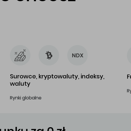
…
…
Surowce, kryptowaluty, indeksy,
F
waluty
R
Rynki globalne