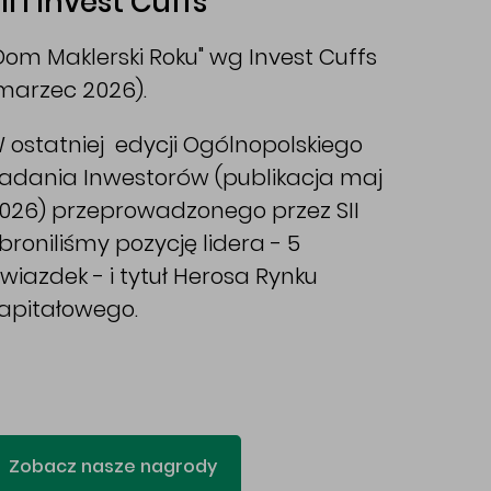
II i Invest Cuffs
Dom Maklerski Roku" wg Invest Cuffs
marzec 2026).
 ostatniej edycji Ogólnopolskiego
adania Inwestorów (publikacja maj
026) przeprowadzonego przez SII
broniliśmy pozycję lidera - 5
wiazdek - i tytuł Herosa Rynku
apitałowego.
Zobacz nasze nagrody