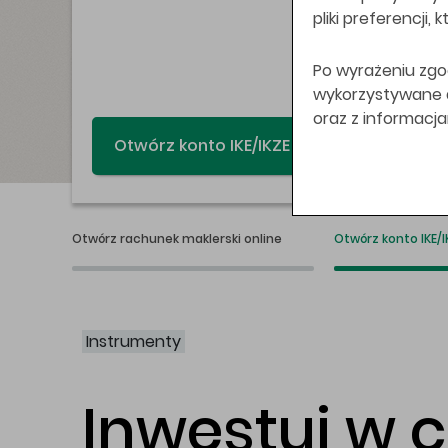
pliki preferencji,
Po wyrażeniu zgo
wykorzystywane do
oraz z informacj
Świat bez swap
Otwórz rachunek maklerski online
Otwórz konto IKE/I
Instrumenty
Inwestuj w 