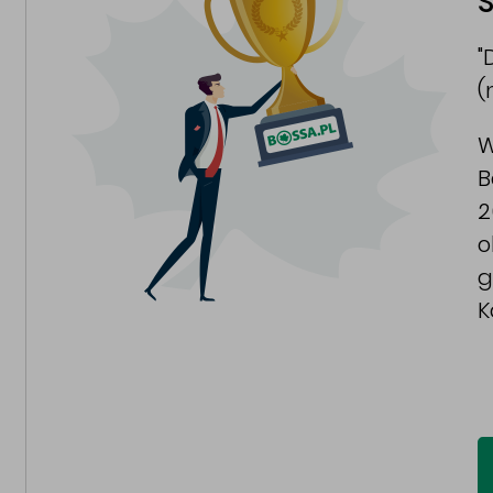
S
"
(
W
B
2
o
g
K