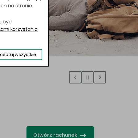
uch na stronie.
ą być
ami korzystania
ceptuj wszystkie
…
Otwórz rachunek