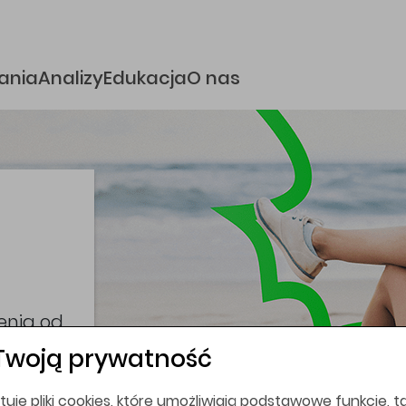
e
ania
Analizy
Edukacja
O nas
i
coina,
bez
Twoją prywatność
tuje pliki cookies, które umożliwiają podstawowe funkcje, ta