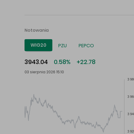
Notowania
WIG20
PZU
PEPCO
3943.04
0.58%
+22.78
03 sierpnia 2026 15:10
3 98
3 96
3 94
3 92