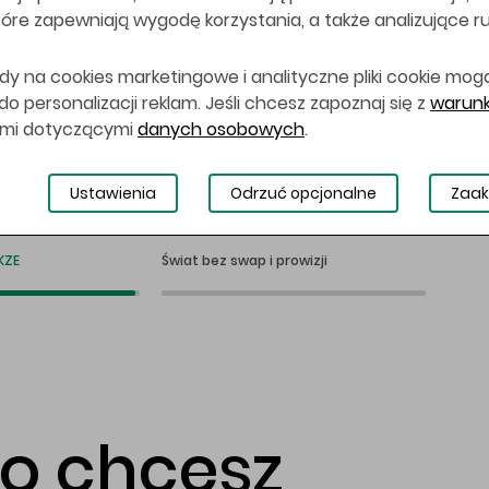
 które zapewniają wygodę korzystania, a także analizujące r
dy na cookies marketingowe i analityczne pliki cookie mog
 personalizacji reklam. Jeśli chcesz zapoznaj się z
warunk
ami dotyczącymi
danych osobowych
.
Ustawienia
Odrzuć opcjonalne
Zaak
KZE
Świat bez swap i prowizji
co chcesz