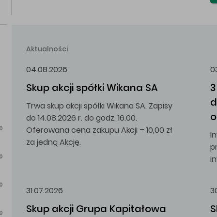
Aktualności
04.08.2026
0
Skup akcji spółki Wikana SA
3
d
Trwa skup akcji spółki Wikana SA. Zapisy
o
do 14.08.2026 r. do godz. 16.00.
Oferowana cena zakupu Akcji – 10,00 zł
0
I
za jedną Akcję.
p
i
0
0
31.07.2026
3
Skup akcji Grupa Kapitałowa 
S
0