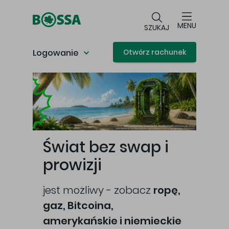
Przejdź do głównej treści
MENU
SZUKAJ
Logowanie
Otwórz rachunek
Główna treść
Świat bez swap i
prowizji
jest możliwy - zobacz
ropę,
gaz, Bitcoina,
cej
amerykańskie i niemieckie