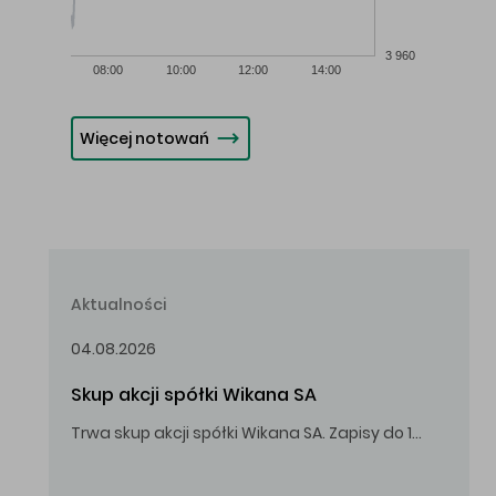
3 960
08:00
10:00
12:00
14:00
Więcej notowań
Aktualności
04.08.2026
Skup akcji spółki Wikana SA
Trwa skup akcji spółki Wikana SA. Zapisy do 14.08.2026 r. do godz. 16.00.
Oferowana cena zakupu Akcji – 10,00 zł za jedną Akcję.