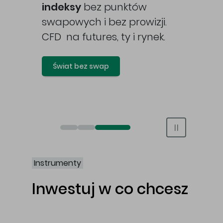
awy
indeksy
bez punktów
swapowych i bez prowizji.
CFD na futures, ty i rynek.
Świat bez swap
Otwórz rachunek maklerski online
Otwórz konto IKE/IKZE
Świat bez swap i prowizji
Instrumenty
Inwestuj w co chcesz