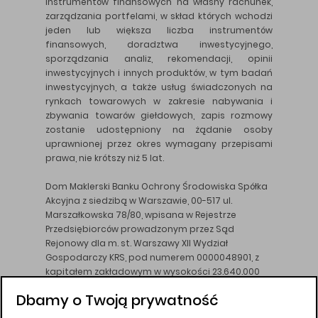
instrumentów finansowych na własny rachunek,
zarządzania portfelami, w skład których wchodzi
jeden lub większa liczba instrumentów
finansowych, doradztwa inwestycyjnego,
sporządzania analiz, rekomendacji, opinii
inwestycyjnych i innych produktów, w tym badań
inwestycyjnych, a także usług świadczonych na
rynkach towarowych w zakresie nabywania i
zbywania towarów giełdowych, zapis rozmowy
zostanie udostępniony na żądanie osoby
uprawnionej przez okres wymagany przepisami
prawa, nie krótszy niż 5 lat.
Dom Maklerski Banku Ochrony Środowiska Spółka
Akcyjna z siedzibą w Warszawie, 00-517 ul.
Marszałkowska 78/80, wpisana w Rejestrze
Przedsiębiorców prowadzonym przez Sąd
Rejonowy dla m. st. Warszawy XII Wydział
Gospodarczy KRS, pod numerem 0000048901, z
kapitałem zakładowym w wysokości 23.640.000
złotych, wpłaconym w całości, NIP 526-10-26-828.
Dbamy o Twoją prywatność
DM BOŚ działa na podstawie zezwolenia KNF z dnia
18.08.94 r.