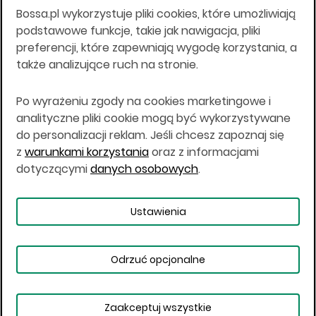
Bossa.pl wykorzystuje pliki cookies, które umożliwiają
Wszelkie informacje na niniejszej stronie w tym
podstawowe funkcje, takie jak nawigacja, pliki
informacje o produktach inwestycyjnych nie są
preferencji, które zapewniają wygodę korzystania, a
kierowane do osób mających miejsce
także analizujące ruch na stronie.
zamieszkania lub pobytu w Stanach
Zjednoczonych Ameryki, Australii, Kanadzie lub
Japonii, ani w dowolnej innej jurysdykcji, w której
Po wyrażeniu zgody na cookies marketingowe i
taki materiał byłby sprzeczny z prawem lub w
analityczne pliki cookie mogą być wykorzystywane
których zgodne z prawem nabycie produktów
do personalizacji reklam. Jeśli chcesz zapoznaj się
inwestycyjnych nie jest możliwe lub w której nie
z
warunkami korzystania
oraz z informacjami
jest możliwe złożenie oferty. Prawa obowiązujące
w danej jurysdykcji określają, czy jest możliwe
dotyczącymi
danych osobowych
.
nabycie poszczególnych produktów
inwestycyjnych w danej jurysdykcji.
Ustawienia
Copyright © 2026 BOŚ | BOSSA.PL
Odrzuć opcjonalne
Warunki korzystania
Dane osobowe
Bezpieczeństwo
Ustawienia plików cookies
Zaakceptuj wszystkie