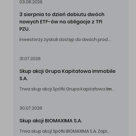
03.08.2026
3 sierpnia to dzień debiutu dwóch 
nowych ETF-ów na obligacje z TFI 
PZU.
Inwestorzy zyskali dostęp do dwóch produktów umożliwiających inwestowanie w obligacje skarbowe.
31.07.2026
Skup akcji Grupa Kapitałowa Immobile 
S.A.
Trwa skup akcji Spółki Grupa Kapitałowa
Immobile
S.A
Oferowana cena zakupu Akcji -
5,00
zł za jedną Akcję.
30.07.2026
Skup akcji BIOMAXIMA S.A.
Trwa skup akcji Spółki BIOMAXIMA S.A. Zapisy do 4 sierpnia 2026 r. do godz. 16.00.