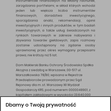
instrumentów finansowych na własny rachunek,
zarządzania portfelami, w skład których wchodzi
jeden lub większa liczba instrumentów
finansowych, doradztwa inwestycyjnego,
sporządzania analiz, rekomendacji, opinii
inwestycyjnych i innych produktów, w tym badań
inwestycyjnych, a także usług świadczonych na
rynkach towarowych w zakresie nabywania i
zbywania towarów giełdowych, zapis rozmowy
zostanie udostępniony na żądanie osoby
uprawnionej przez okres wymagany przepisami
prawa, nie krótszy niż 5 lat.
Dom Maklerski Banku Ochrony Środowiska Spółka
Akcyjna z siedzibą w Warszawie, 00-517 ul.
Marszałkowska 78/80, wpisana w Rejestrze
Przedsiębiorców prowadzonym przez Sąd
Rejonowy dla m. st. Warszawy XII Wydział
Gospodarczy KRS, pod numerem 0000048901, z
kapitałem zakładowym w wysokości 23.640.000
złotych, wpłaconym w całości, NIP 526-10-26-828.
Dbamy o Twoją prywatność
DM BOŚ działa na podstawie zezwolenia KNF z dnia
18.08.94 r.