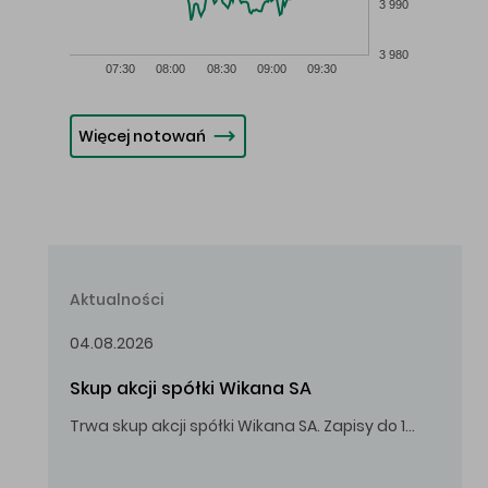
3 990
3 980
07:30
08:00
08:30
09:00
09:30
Więcej notowań
Aktualności
04.08.2026
Skup akcji spółki Wikana SA
Trwa skup akcji spółki Wikana SA. Zapisy do 14.08.2026 r. do godz. 16.00.
Oferowana cena zakupu Akcji – 10,00 zł za jedną Akcję.