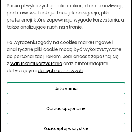
Bossa.pl wykorzystuje pliki cookies, które umożliwiają
Wszelkie informacje na niniejszej stronie w tym
podstawowe funkcje, takie jak nawigacja, pliki
informacje o produktach inwestycyjnych nie są
preferencji, które zapewniają wygodę korzystania, a
kierowane do osób mających miejsce
także analizujące ruch na stronie.
zamieszkania lub pobytu w Stanach
Zjednoczonych Ameryki, Australii, Kanadzie lub
Japonii, ani w dowolnej innej jurysdykcji, w której
Po wyrażeniu zgody na cookies marketingowe i
taki materiał byłby sprzeczny z prawem lub w
analityczne pliki cookie mogą być wykorzystywane
których zgodne z prawem nabycie produktów
do personalizacji reklam. Jeśli chcesz zapoznaj się
inwestycyjnych nie jest możliwe lub w której nie
z
warunkami korzystania
oraz z informacjami
jest możliwe złożenie oferty. Prawa obowiązujące
w danej jurysdykcji określają, czy jest możliwe
dotyczącymi
danych osobowych
.
nabycie poszczególnych produktów
inwestycyjnych w danej jurysdykcji.
Ustawienia
Copyright © 2026 BOŚ | BOSSA.PL
Odrzuć opcjonalne
Warunki korzystania
Dane osobowe
Bezpieczeństwo
Ustawienia plików cookies
Zaakceptuj wszystkie