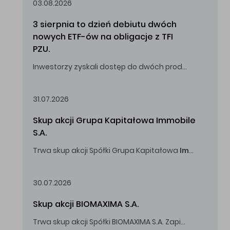
03.08.2026
3 sierpnia to dzień debiutu dwóch 
nowych ETF-ów na obligacje z TFI 
PZU.
Inwestorzy zyskali dostęp do dwóch produktów umożliwiających inwestowanie w obligacje skarbowe.
31.07.2026
Skup akcji Grupa Kapitałowa Immobile 
S.A.
Trwa skup akcji Spółki Grupa Kapitałowa
Immobile
S.A
Oferowana cena zakupu Akcji -
5,00
zł za jedną Akcję.
30.07.2026
Skup akcji BIOMAXIMA S.A.
Trwa skup akcji Spółki BIOMAXIMA S.A. Zapisy do 4 sierpnia 2026 r. do godz. 16.00.