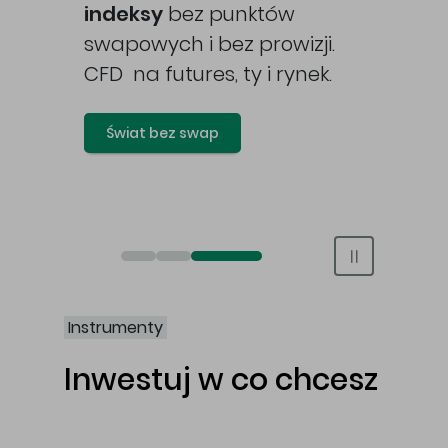
awy
indeksy
bez punktów
swapowych i bez prowizji.
CFD na futures, ty i rynek.
Świat bez swap
Otwórz rachunek maklerski online
Otwórz konto IKE/IKZE
Świat bez swap i prowizji
Instrumenty
Inwestuj w co chcesz