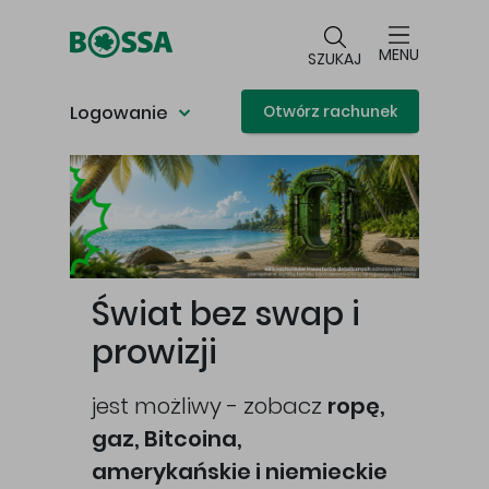
Przejdź do głównej treści
MENU
SZUKAJ
Logowanie
Otwórz rachunek
Główna treść
Świat bez swap i
prowizji
jest możliwy - zobacz
ropę,
gaz, Bitcoina,
cej
amerykańskie i niemieckie