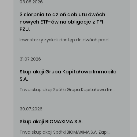
03.08.2026
3 sierpnia to dzień debiutu dwóch 
nowych ETF-ów na obligacje z TFI 
PZU.
Inwestorzy zyskali dostęp do dwóch produktów umożliwiających inwestowanie w obligacje skarbowe.
31.07.2026
Skup akcji Grupa Kapitałowa Immobile 
S.A.
Trwa skup akcji Spółki Grupa Kapitałowa
Immobile
S.A
Oferowana cena zakupu Akcji -
5,00
zł za jedną Akcję.
30.07.2026
Skup akcji BIOMAXIMA S.A.
Trwa skup akcji Spółki BIOMAXIMA S.A. Zapisy do 4 sierpnia 2026 r. do godz. 16.00.