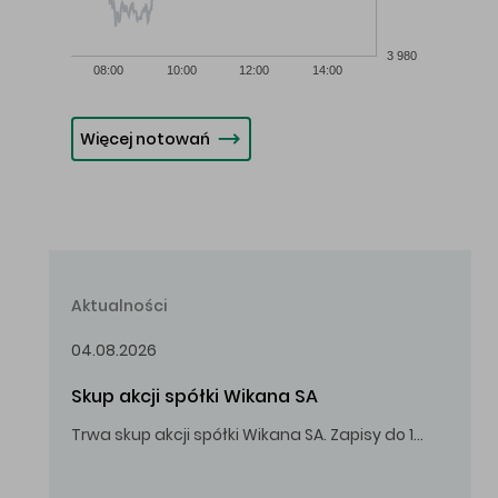
3 980
08:00
10:00
12:00
14:00
Więcej notowań
Aktualności
04.08.2026
Skup akcji spółki Wikana SA
Trwa skup akcji spółki Wikana SA. Zapisy do 14.08.2026 r. do godz. 16.00.
Oferowana cena zakupu Akcji – 10,00 zł za jedną Akcję.