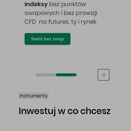
awy
indeksy
bez punktów
swapowych i bez prowizji.
CFD na futures, ty i rynek.
Świat bez swap
Otwórz rachunek maklerski online
Otwórz konto IKE/IKZE
Świat bez swap i prowizji
Instrumenty
Inwestuj w co chcesz