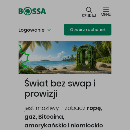
Przejdź do głównej treści
MENU
SZUKAJ
Logowanie
Otwórz rachunek
Główna treść
Świat bez swap i
prowizji
jest możliwy - zobacz
ropę,
gaz, Bitcoina,
cej
amerykańskie i niemieckie