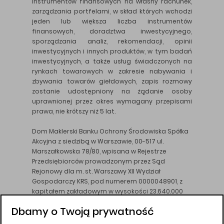
instrumentów finansowych na własny rachunek,
zarządzania portfelami, w skład których wchodzi
jeden lub większa liczba instrumentów
finansowych, doradztwa inwestycyjnego,
sporządzania analiz, rekomendacji, opinii
inwestycyjnych i innych produktów, w tym badań
inwestycyjnych, a także usług świadczonych na
rynkach towarowych w zakresie nabywania i
zbywania towarów giełdowych, zapis rozmowy
zostanie udostępniony na żądanie osoby
uprawnionej przez okres wymagany przepisami
prawa, nie krótszy niż 5 lat.
Dom Maklerski Banku Ochrony Środowiska Spółka
Akcyjna z siedzibą w Warszawie, 00-517 ul.
Marszałkowska 78/80, wpisana w Rejestrze
Przedsiębiorców prowadzonym przez Sąd
Rejonowy dla m. st. Warszawy XII Wydział
Gospodarczy KRS, pod numerem 0000048901, z
kapitałem zakładowym w wysokości 23.640.000
złotych, wpłaconym w całości, NIP 526-10-26-828.
Dbamy o Twoją prywatność
DM BOŚ działa na podstawie zezwolenia KNF z dnia
18.08.94 r.