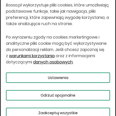
Bossa.pl wykorzystuje pliki cookies, które umożliwiają
Wszelkie informacje na niniejszej stronie w tym
podstawowe funkcje, takie jak nawigacja, pliki
informacje o produktach inwestycyjnych nie są
preferencji, które zapewniają wygodę korzystania, a
kierowane do osób mających miejsce
także analizujące ruch na stronie.
zamieszkania lub pobytu w Stanach
Zjednoczonych Ameryki, Australii, Kanadzie lub
Japonii, ani w dowolnej innej jurysdykcji, w której
Po wyrażeniu zgody na cookies marketingowe i
taki materiał byłby sprzeczny z prawem lub w
analityczne pliki cookie mogą być wykorzystywane
których zgodne z prawem nabycie produktów
do personalizacji reklam. Jeśli chcesz zapoznaj się
inwestycyjnych nie jest możliwe lub w której nie
z
warunkami korzystania
oraz z informacjami
jest możliwe złożenie oferty. Prawa obowiązujące
w danej jurysdykcji określają, czy jest możliwe
dotyczącymi
danych osobowych
.
nabycie poszczególnych produktów
inwestycyjnych w danej jurysdykcji.
Ustawienia
Copyright © 2026 BOŚ | BOSSA.PL
Odrzuć opcjonalne
Warunki korzystania
Dane osobowe
Bezpieczeństwo
Ustawienia plików cookies
Zaakceptuj wszystkie