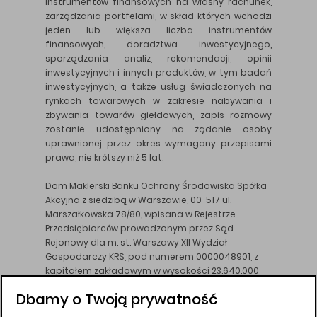
instrumentów finansowych na własny rachunek,
zarządzania portfelami, w skład których wchodzi
jeden lub większa liczba instrumentów
finansowych, doradztwa inwestycyjnego,
sporządzania analiz, rekomendacji, opinii
inwestycyjnych i innych produktów, w tym badań
inwestycyjnych, a także usług świadczonych na
rynkach towarowych w zakresie nabywania i
zbywania towarów giełdowych, zapis rozmowy
zostanie udostępniony na żądanie osoby
uprawnionej przez okres wymagany przepisami
prawa, nie krótszy niż 5 lat.
Dom Maklerski Banku Ochrony Środowiska Spółka
Akcyjna z siedzibą w Warszawie, 00-517 ul.
Marszałkowska 78/80, wpisana w Rejestrze
Przedsiębiorców prowadzonym przez Sąd
Rejonowy dla m. st. Warszawy XII Wydział
Gospodarczy KRS, pod numerem 0000048901, z
kapitałem zakładowym w wysokości 23.640.000
złotych, wpłaconym w całości, NIP 526-10-26-828.
Dbamy o Twoją prywatność
DM BOŚ działa na podstawie zezwolenia KNF z dnia
18.08.94 r.