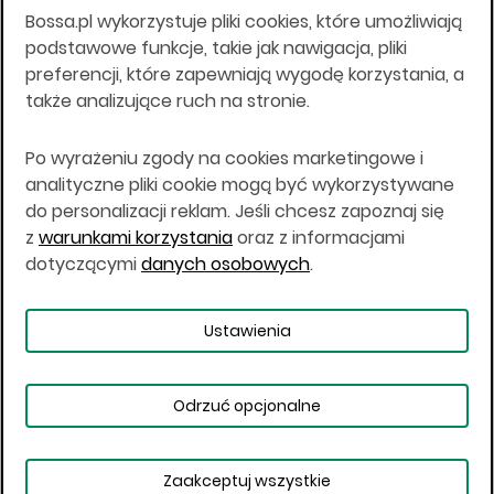
Bossa.pl wykorzystuje pliki cookies, które umożliwiają
Wszelkie informacje na niniejszej stronie w tym
podstawowe funkcje, takie jak nawigacja, pliki
informacje o produktach inwestycyjnych nie są
preferencji, które zapewniają wygodę korzystania, a
kierowane do osób mających miejsce
także analizujące ruch na stronie.
zamieszkania lub pobytu w Stanach
Zjednoczonych Ameryki, Australii, Kanadzie lub
Japonii, ani w dowolnej innej jurysdykcji, w której
Po wyrażeniu zgody na cookies marketingowe i
taki materiał byłby sprzeczny z prawem lub w
analityczne pliki cookie mogą być wykorzystywane
których zgodne z prawem nabycie produktów
do personalizacji reklam. Jeśli chcesz zapoznaj się
inwestycyjnych nie jest możliwe lub w której nie
z
warunkami korzystania
oraz z informacjami
jest możliwe złożenie oferty. Prawa obowiązujące
w danej jurysdykcji określają, czy jest możliwe
dotyczącymi
danych osobowych
.
nabycie poszczególnych produktów
inwestycyjnych w danej jurysdykcji.
Ustawienia
Copyright © 2026 BOŚ | BOSSA.PL
Odrzuć opcjonalne
Warunki korzystania
Dane osobowe
Bezpieczeństwo
Ustawienia plików cookies
Zaakceptuj wszystkie