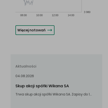
3 980
08:00
10:00
12:00
14:00
Więcej notowań
Aktualności
04.08.2026
Skup akcji spółki Wikana SA
Trwa skup akcji spółki Wikana SA. Zapisy do 14.08.2026 r. do godz. 16.00.
Oferowana cena zakupu Akcji – 10,00 zł za jedną Akcję.