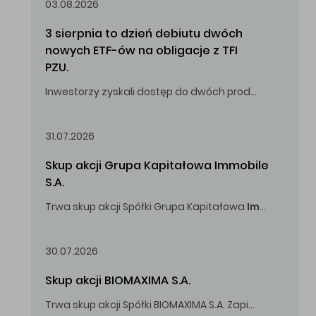
03.08.2026
3 sierpnia to dzień debiutu dwóch 
nowych ETF-ów na obligacje z TFI 
PZU.
Inwestorzy zyskali dostęp do dwóch produktów umożliwiających inwestowanie w obligacje skarbowe.
31.07.2026
Skup akcji Grupa Kapitałowa Immobile 
S.A.
Trwa skup akcji Spółki Grupa Kapitałowa
Immobile
S.A
Oferowana cena zakupu Akcji -
5,00
zł za jedną Akcję.
30.07.2026
Skup akcji BIOMAXIMA S.A.
Trwa skup akcji Spółki BIOMAXIMA S.A. Zapisy do 4 sierpnia 2026 r. do godz. 16.00.