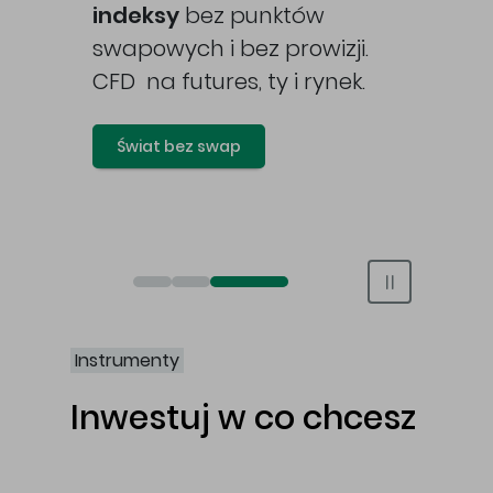
awy
indeksy
bez punktów
swapowych i bez prowizji.
CFD na futures, ty i rynek.
Świat bez swap
Otwórz rachunek maklerski online
Otwórz konto IKE/IKZE
Świat bez swap i prowizji
Instrumenty
Inwestuj w co chcesz