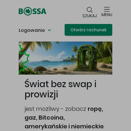
Przejdź do głównej treści
MENU
SZUKAJ
Logowanie
Otwórz rachunek
Główna treść
Świat bez swap i
prowizji
jest możliwy - zobacz
ropę,
gaz, Bitcoina,
cej
amerykańskie i niemieckie