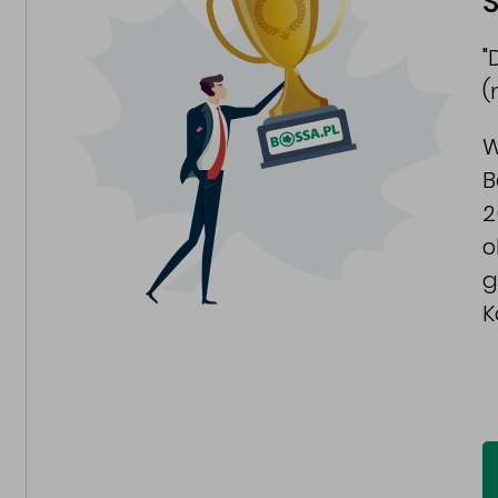
S
"
(
W
B
2
o
g
K