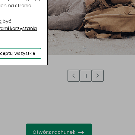
uch na stronie.
ą być
ami korzystania
ceptuj wszystkie
…
Otwórz rachunek