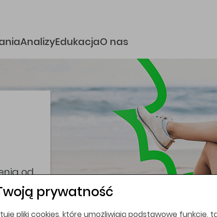
e
ania
Analizy
Edukacja
O nas
i
coina,
bez
Twoją prywatność
tuje pliki cookies, które umożliwiają podstawowe funkcje, ta