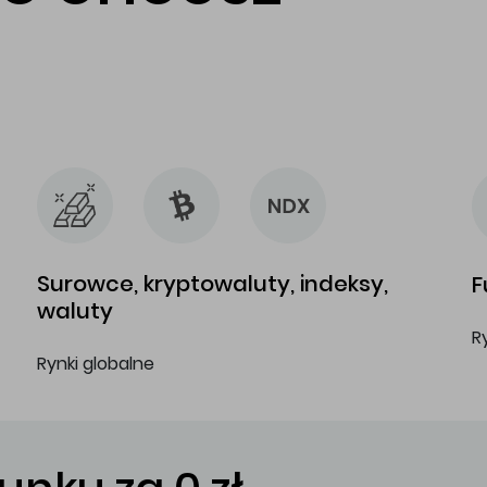
…
…
Surowce, kryptowaluty, indeksy,
F
waluty
R
Rynki globalne