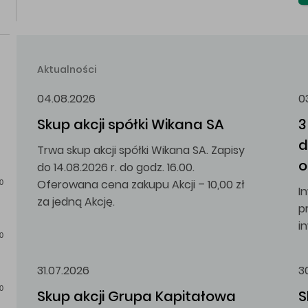
Aktualności
04.08.2026
0
Skup akcji spółki Wikana SA
3
d
Trwa skup akcji spółki Wikana SA. Zapisy
o
do 14.08.2026 r. do godz. 16.00.
Oferowana cena zakupu Akcji – 10,00 zł
0
I
za jedną Akcję.
p
i
0
31.07.2026
3
0
Skup akcji Grupa Kapitałowa 
S