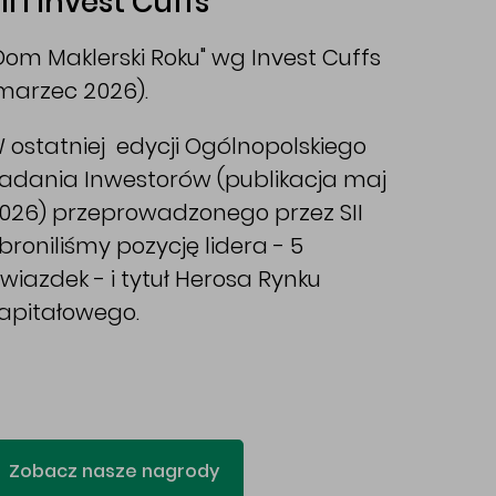
II i Invest Cuffs
Dom Maklerski Roku" wg Invest Cuffs
marzec 2026).
 ostatniej edycji Ogólnopolskiego
adania Inwestorów (publikacja maj
026) przeprowadzonego przez SII
broniliśmy pozycję lidera - 5
wiazdek - i tytuł Herosa Rynku
apitałowego.
Zobacz nasze nagrody