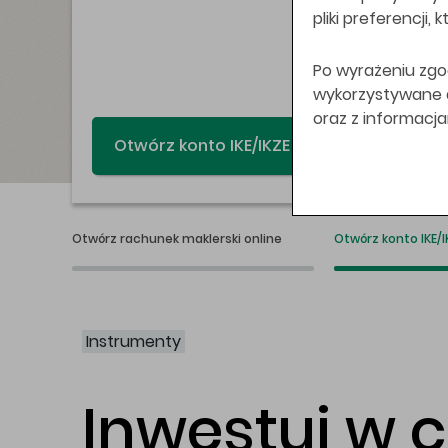
pliki preferencji,
Po wyrażeniu zgo
wykorzystywane do
oraz z informacj
Świat bez swap
Otwórz rachunek maklerski online
Otwórz konto IKE/I
Instrumenty
Inwestuj w 