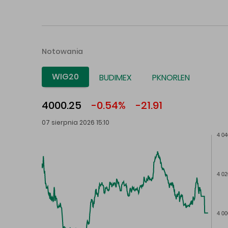
Notowania
WIG20
BUDIMEX
PKNORLEN
4000.25
-0.54%
-21.91
07 sierpnia 2026 15:10
4 04
4 02
4 00