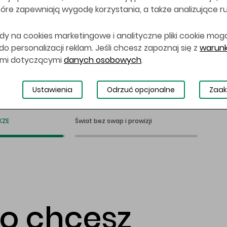
 które zapewniają wygodę korzystania, a także analizujące r
dy na cookies marketingowe i analityczne pliki cookie mog
 personalizacji reklam. Jeśli chcesz zapoznaj się z
warunk
ami dotyczącymi
danych osobowych
.
Ustawienia
Odrzuć opcjonalne
Zaak
KZE
Świat bez swap i prowizji
co chcesz