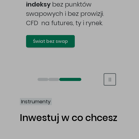
awy
indeksy
bez punktów
swapowych i bez prowizji.
CFD na futures, ty i rynek.
Świat bez swap
Otwórz rachunek maklerski online
Otwórz konto IKE/IKZE
Świat bez swap i prowizji
Instrumenty
Inwestuj w co chcesz