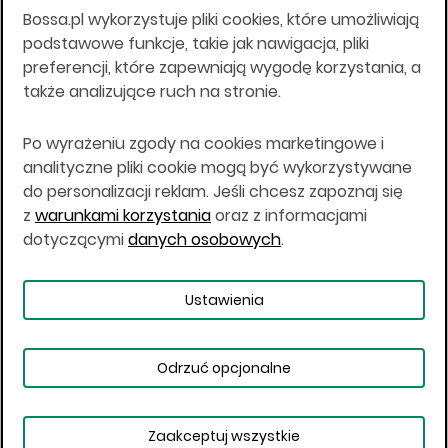
Bossa.pl wykorzystuje pliki cookies, które umożliwiają
Wszelkie informacje na niniejszej stronie w tym
podstawowe funkcje, takie jak nawigacja, pliki
informacje o produktach inwestycyjnych nie są
preferencji, które zapewniają wygodę korzystania, a
kierowane do osób mających miejsce
także analizujące ruch na stronie.
zamieszkania lub pobytu w Stanach
Zjednoczonych Ameryki, Australii, Kanadzie lub
Japonii, ani w dowolnej innej jurysdykcji, w której
Po wyrażeniu zgody na cookies marketingowe i
taki materiał byłby sprzeczny z prawem lub w
analityczne pliki cookie mogą być wykorzystywane
których zgodne z prawem nabycie produktów
do personalizacji reklam. Jeśli chcesz zapoznaj się
inwestycyjnych nie jest możliwe lub w której nie
z
warunkami korzystania
oraz z informacjami
jest możliwe złożenie oferty. Prawa obowiązujące
w danej jurysdykcji określają, czy jest możliwe
dotyczącymi
danych osobowych
.
nabycie poszczególnych produktów
inwestycyjnych w danej jurysdykcji.
Ustawienia
Copyright © 2026 BOŚ | BOSSA.PL
Odrzuć opcjonalne
Warunki korzystania
Dane osobowe
Bezpieczeństwo
Ustawienia plików cookies
Zaakceptuj wszystkie