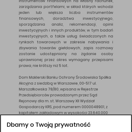
instrumentów finansowych na własny rachunek,
zarządzania portfelami, w skład których wchodzi
jeden lub większa liczba instrumentów
finansowych, doradztwa inwestycyjnego,
sporządzania analiz, rekomendacji, opinii
inwestycyjnych i innych produktów, w tym badań
inwestycyjnych, a także usług świadczonych na
rynkach towarowych w zakresie nabywania i
zbywania towarów giełdowych, zapis rozmowy
zostanie udostępniony na żądanie osoby
uprawnionej przez okres wymagany przepisami
prawa, nie krótszy niż 5 lat.
Dom Maklerski Banku Ochrony Środowiska Spółka
Akcyjna z siedzibą w Warszawie, 00-517 ul.
Marszałkowska 78/80, wpisana w Rejestrze
Przedsiębiorców prowadzonym przez Sąd
Rejonowy dla m. st. Warszawy XII Wydział
Gospodarczy KRS, pod numerem 0000048901, z
kapitałem zakładowym w wysokości 23.640.000
złotych, wpłaconym w całości, NIP 526-10-26-828.
Dbamy o Twoją prywatność
DM BOŚ działa na podstawie zezwolenia KNF z dnia
18.08.94 r.