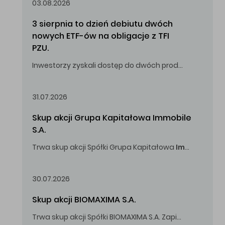
03.08.2026
3 sierpnia to dzień debiutu dwóch 
nowych ETF-ów na obligacje z TFI 
PZU.
Inwestorzy zyskali dostęp do dwóch produktów umożliwiających inwestowanie w obligacje skarbowe.
31.07.2026
Skup akcji Grupa Kapitałowa Immobile 
S.A.
Trwa skup akcji Spółki Grupa Kapitałowa
Immobile
S.A
Oferowana cena zakupu Akcji -
5,00
zł za jedną Akcję.
30.07.2026
Skup akcji BIOMAXIMA S.A.
Trwa skup akcji Spółki BIOMAXIMA S.A. Zapisy do 4 sierpnia 2026 r. do godz. 16.00.