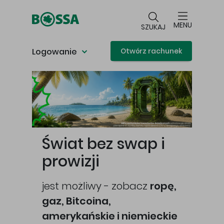
Przejdź do głównej treści
MENU
SZUKAJ
Logowanie
Otwórz rachunek
Główna treść
Świat bez swap i
prowizji
jest możliwy - zobacz
ropę,
gaz, Bitcoina,
cej
amerykańskie i niemieckie