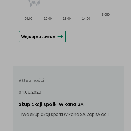
3 980
08:00
10:00
12:00
14:00
Więcej notowań
Aktualności
04.08.2026
Skup akcji spółki Wikana SA
Trwa skup akcji spółki Wikana SA. Zapisy do 14.08.2026 r. do godz. 16.00.
Oferowana cena zakupu Akcji – 10,00 zł za jedną Akcję.