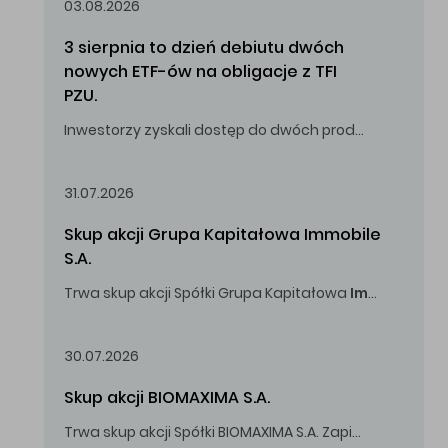
03.08.2026
3 sierpnia to dzień debiutu dwóch 
nowych ETF-ów na obligacje z TFI 
PZU.
Inwestorzy zyskali dostęp do dwóch produktów umożliwiających inwestowanie w obligacje skarbowe.
31.07.2026
Skup akcji Grupa Kapitałowa Immobile 
S.A.
Trwa skup akcji Spółki Grupa Kapitałowa
Immobile
S.A
Oferowana cena zakupu Akcji -
5,00
zł za jedną Akcję.
30.07.2026
Skup akcji BIOMAXIMA S.A.
Trwa skup akcji Spółki BIOMAXIMA S.A. Zapisy do 4 sierpnia 2026 r. do godz. 16.00.