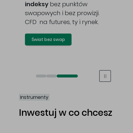
awy
indeksy
bez punktów
swapowych i bez prowizji.
CFD na futures, ty i rynek.
Świat bez swap
Otwórz rachunek maklerski online
Otwórz konto IKE/IKZE
Świat bez swap i prowizji
Instrumenty
Inwestuj w co chcesz