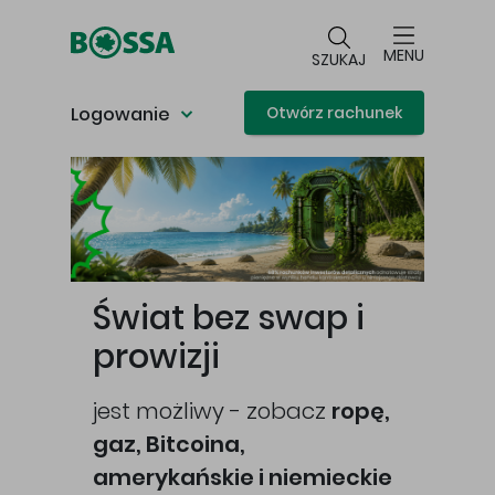
Przejdź do głównej treści
MENU
SZUKAJ
Logowanie
Otwórz rachunek
Główna treść
Świat bez swap i
prowizji
jest możliwy - zobacz
ropę,
gaz, Bitcoina,
cej
amerykańskie i niemieckie