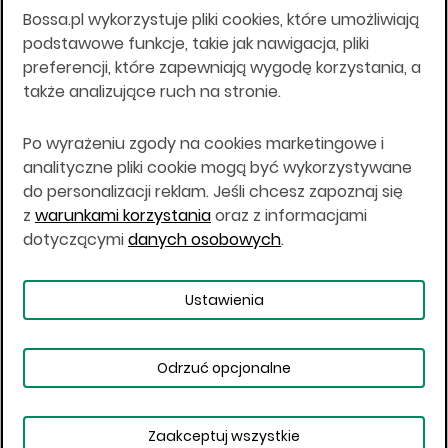
Bossa.pl wykorzystuje pliki cookies, które umożliwiają
Wszelkie informacje na niniejszej stronie w tym
podstawowe funkcje, takie jak nawigacja, pliki
informacje o produktach inwestycyjnych nie są
preferencji, które zapewniają wygodę korzystania, a
kierowane do osób mających miejsce
także analizujące ruch na stronie.
zamieszkania lub pobytu w Stanach
Zjednoczonych Ameryki, Australii, Kanadzie lub
Japonii, ani w dowolnej innej jurysdykcji, w której
Po wyrażeniu zgody na cookies marketingowe i
taki materiał byłby sprzeczny z prawem lub w
analityczne pliki cookie mogą być wykorzystywane
których zgodne z prawem nabycie produktów
do personalizacji reklam. Jeśli chcesz zapoznaj się
inwestycyjnych nie jest możliwe lub w której nie
z
warunkami korzystania
oraz z informacjami
jest możliwe złożenie oferty. Prawa obowiązujące
w danej jurysdykcji określają, czy jest możliwe
dotyczącymi
danych osobowych
.
nabycie poszczególnych produktów
inwestycyjnych w danej jurysdykcji.
Ustawienia
Copyright © 2026 BOŚ | BOSSA.PL
Odrzuć opcjonalne
Warunki korzystania
Dane osobowe
Bezpieczeństwo
Ustawienia plików cookies
Zaakceptuj wszystkie