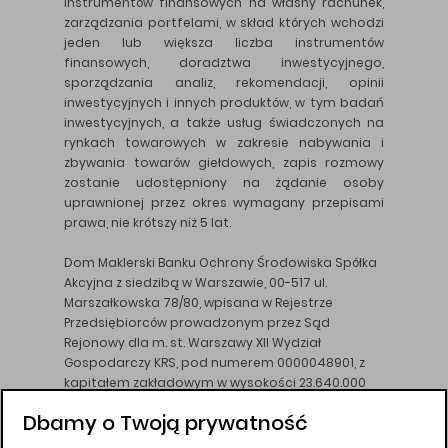
instrumentów finansowych na własny rachunek,
zarządzania portfelami, w skład których wchodzi
jeden lub większa liczba instrumentów
finansowych, doradztwa inwestycyjnego,
sporządzania analiz, rekomendacji, opinii
inwestycyjnych i innych produktów, w tym badań
inwestycyjnych, a także usług świadczonych na
rynkach towarowych w zakresie nabywania i
zbywania towarów giełdowych, zapis rozmowy
zostanie udostępniony na żądanie osoby
uprawnionej przez okres wymagany przepisami
prawa, nie krótszy niż 5 lat.
Dom Maklerski Banku Ochrony Środowiska Spółka
Akcyjna z siedzibą w Warszawie, 00-517 ul.
Marszałkowska 78/80, wpisana w Rejestrze
Przedsiębiorców prowadzonym przez Sąd
Rejonowy dla m. st. Warszawy XII Wydział
Gospodarczy KRS, pod numerem 0000048901, z
kapitałem zakładowym w wysokości 23.640.000
złotych, wpłaconym w całości, NIP 526-10-26-828.
Dbamy o Twoją prywatność
DM BOŚ działa na podstawie zezwolenia KNF z dnia
18.08.94 r.