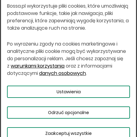
Bossa.pl wykorzystuje pliki cookies, które umożliwiają
Wszelkie informacje na niniejszej stronie w tym
podstawowe funkcje, takie jak nawigacja, pliki
informacje o produktach inwestycyjnych nie są
preferencji, które zapewniają wygodę korzystania, a
kierowane do osób mających miejsce
także analizujące ruch na stronie.
zamieszkania lub pobytu w Stanach
Zjednoczonych Ameryki, Australii, Kanadzie lub
Japonii, ani w dowolnej innej jurysdykcji, w której
Po wyrażeniu zgody na cookies marketingowe i
taki materiał byłby sprzeczny z prawem lub w
analityczne pliki cookie mogą być wykorzystywane
których zgodne z prawem nabycie produktów
do personalizacji reklam. Jeśli chcesz zapoznaj się
inwestycyjnych nie jest możliwe lub w której nie
z
warunkami korzystania
oraz z informacjami
jest możliwe złożenie oferty. Prawa obowiązujące
w danej jurysdykcji określają, czy jest możliwe
dotyczącymi
danych osobowych
.
nabycie poszczególnych produktów
inwestycyjnych w danej jurysdykcji.
Ustawienia
Copyright © 2026 BOŚ | BOSSA.PL
Odrzuć opcjonalne
Warunki korzystania
Dane osobowe
Bezpieczeństwo
Ustawienia plików cookies
Zaakceptuj wszystkie