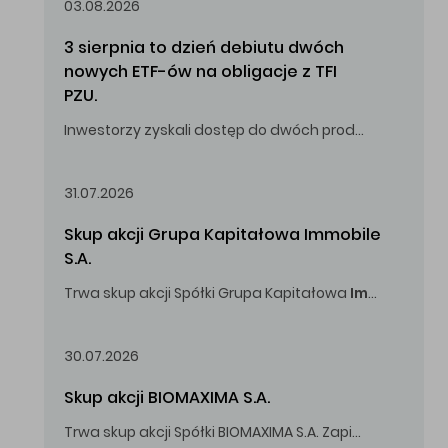
03.08.2026
3 sierpnia to dzień debiutu dwóch 
nowych ETF-ów na obligacje z TFI 
PZU.
Inwestorzy zyskali dostęp do dwóch produktów umożliwiających inwestowanie w obligacje skarbowe.
31.07.2026
Skup akcji Grupa Kapitałowa Immobile 
S.A.
Trwa skup akcji Spółki Grupa Kapitałowa
Immobile
S.A
Oferowana cena zakupu Akcji -
5,00
zł za jedną Akcję.
30.07.2026
Skup akcji BIOMAXIMA S.A.
Trwa skup akcji Spółki BIOMAXIMA S.A. Zapisy do 4 sierpnia 2026 r. do godz. 16.00.