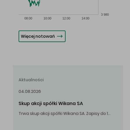
3 980
08:00
10:00
12:00
14:00
Więcej notowań
Aktualności
04.08.2026
Skup akcji spółki Wikana SA
Trwa skup akcji spółki Wikana SA. Zapisy do 14.08.2026 r. do godz. 16.00.
Oferowana cena zakupu Akcji – 10,00 zł za jedną Akcję.