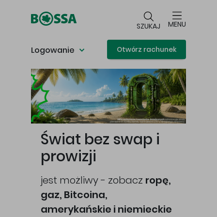
Przejdź do głównej treści
MENU
SZUKAJ
Logowanie
Otwórz rachunek
Główna treść
Świat bez swap i
prowizji
jest możliwy - zobacz
ropę,
gaz, Bitcoina,
cej
amerykańskie i niemieckie