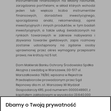
instrumentów finansowych na własny rachunek,
zarządzania portfelami, w skład których wchodzi
jeden lub większa liczba instrumentów
finansowych, doradztwa inwestycyjnego,
sporządzania analiz, rekomendacji, opinii
inwestycyjnych i innych produktów, w tym badań
inwestycyjnych, a także usług świadczonych na
rynkach towarowych w zakresie nabywania i
zbywania towarów giełdowych, zapis rozmowy
zostanie udostępniony na żądanie osoby
uprawnionej przez okres wymagany przepisami
prawa, nie krótszy niż 5 lat.
Dom Maklerski Banku Ochrony Środowiska Spółka
Akcyjna z siedzibą w Warszawie, 00-517 ul.
Marszałkowska 78/80, wpisana w Rejestrze
Przedsiębiorców prowadzonym przez Sąd
Rejonowy dla m. st. Warszawy XII Wydział
Gospodarczy KRS, pod numerem 0000048901, z
kapitałem zakładowym w wysokości 23.640.000
złotych, wpłaconym w całości, NIP 526-10-26-828.
Dbamy o Twoją prywatność
DM BOŚ działa na podstawie zezwolenia KNF z dnia
18.08.94 r.