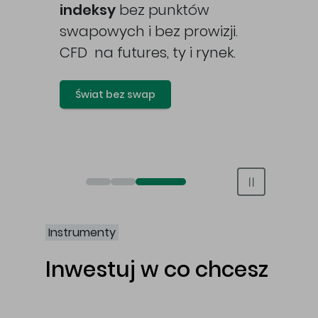
awy
indeksy
bez punktów
swapowych i bez prowizji.
CFD na futures, ty i rynek.
Świat bez swap
Otwórz rachunek maklerski online
Otwórz konto IKE/IKZE
Świat bez swap i prowizji
Instrumenty
Inwestuj w co chcesz