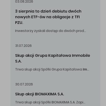
03.08.2026
3 sierpnia to dzień debiutu dwóch 
nowych ETF-ów na obligacje z TFI 
PZU.
Inwestorzy zyskali dostęp do dwóch produktów umożliwiających inwestowanie w obligacje skarbowe.
31.07.2026
Skup akcji Grupa Kapitałowa Immobile 
S.A.
Trwa skup akcji Spółki Grupa Kapitałowa
Immobile
S.A
Oferowana cena zakupu Akcji -
5,00
zł za jedną Akcję.
30.07.2026
Skup akcji BIOMAXIMA S.A.
Trwa skup akcji Spółki BIOMAXIMA S.A. Zapisy do 4 sierpnia 2026 r. do godz. 16.00.