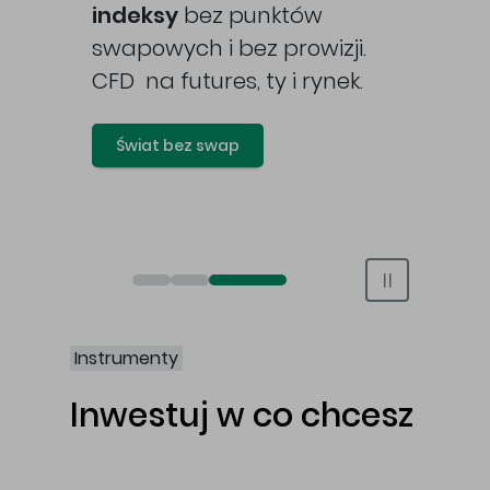
awy
indeksy
bez punktów
swapowych i bez prowizji.
CFD na futures, ty i rynek.
Świat bez swap
Otwórz rachunek maklerski online
Otwórz konto IKE/IKZE
Świat bez swap i prowizji
Instrumenty
Inwestuj w co chcesz