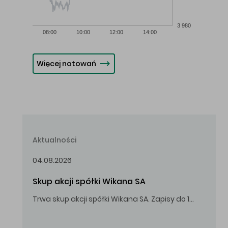
3 980
08:00
10:00
12:00
14:00
Więcej notowań
Aktualności
04.08.2026
Skup akcji spółki Wikana SA
Trwa skup akcji spółki Wikana SA. Zapisy do 14.08.2026 r. do godz. 16.00.
Oferowana cena zakupu Akcji – 10,00 zł za jedną Akcję.