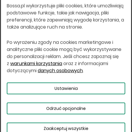
Bossa.pl wykorzystuje pliki cookies, które umożliwiają
Wszelkie informacje na niniejszej stronie w tym
podstawowe funkcje, takie jak nawigacja, pliki
informacje o produktach inwestycyjnych nie są
preferencji, które zapewniają wygodę korzystania, a
kierowane do osób mających miejsce
także analizujące ruch na stronie.
zamieszkania lub pobytu w Stanach
Zjednoczonych Ameryki, Australii, Kanadzie lub
Japonii, ani w dowolnej innej jurysdykcji, w której
Po wyrażeniu zgody na cookies marketingowe i
taki materiał byłby sprzeczny z prawem lub w
analityczne pliki cookie mogą być wykorzystywane
których zgodne z prawem nabycie produktów
do personalizacji reklam. Jeśli chcesz zapoznaj się
inwestycyjnych nie jest możliwe lub w której nie
z
warunkami korzystania
oraz z informacjami
jest możliwe złożenie oferty. Prawa obowiązujące
w danej jurysdykcji określają, czy jest możliwe
dotyczącymi
danych osobowych
.
nabycie poszczególnych produktów
inwestycyjnych w danej jurysdykcji.
Ustawienia
Copyright © 2026 BOŚ | BOSSA.PL
Odrzuć opcjonalne
Warunki korzystania
Dane osobowe
Bezpieczeństwo
Ustawienia plików cookies
Zaakceptuj wszystkie