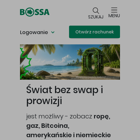
Przejdź do głównej treści
MENU
SZUKAJ
Logowanie
Otwórz rachunek
Główna treść
Świat bez swap i
prowizji
jest możliwy - zobacz
ropę,
gaz, Bitcoina,
cej
amerykańskie i niemieckie