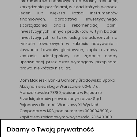
instrumentów finansowych na własny rachunek,
zarządzania portfelami, w skład których wchodzi
jeden lub większa liczba instrumentów
finansowych, doradztwa inwestycyjnego,
sporządzania analiz, rekomendacji, opinii
inwestycyjnych i innych produktów, w tym badań
inwestycyjnych, a także usług świadczonych na
rynkach towarowych w zakresie nabywania i
zbywania towarów giełdowych, zapis rozmowy
zostanie udostępniony na żądanie osoby
uprawnionej przez okres wymagany przepisami
prawa, nie krótszy niż 5 lat.
Dom Maklerski Banku Ochrony Środowiska Spółka
Akcyjna z siedzibą w Warszawie, 00-517 ul.
Marszałkowska 78/80, wpisana w Rejestrze
Przedsiębiorców prowadzonym przez Sąd
Rejonowy dla m. st. Warszawy XII Wydział
Gospodarczy KRS, pod numerem 0000048901, z
kapitałem zakładowym w wysokości 23.640.000
złotych, wpłaconym w całości, NIP 526-10-26-828.
Dbamy o Twoją prywatność
DM BOŚ działa na podstawie zezwolenia KNF z dnia
18.08.94 r.