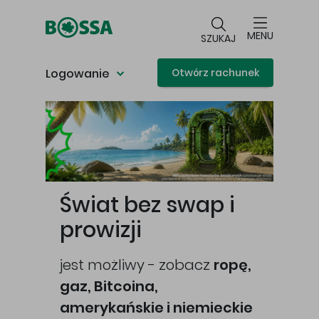
Przejdź do głównej treści
MENU
SZUKAJ
Logowanie
Otwórz rachunek
Główna treść
Świat bez swap i
prowizji
jest możliwy - zobacz
ropę,
gaz, Bitcoina,
cej
amerykańskie i niemieckie