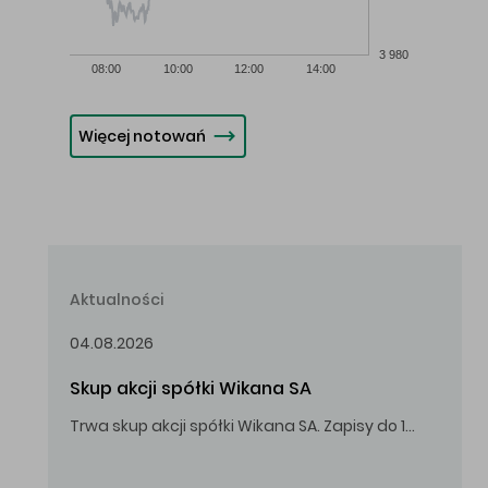
3 980
08:00
10:00
12:00
14:00
Więcej notowań
Aktualności
04.08.2026
Skup akcji spółki Wikana SA
Trwa skup akcji spółki Wikana SA. Zapisy do 14.08.2026 r. do godz. 16.00.
Oferowana cena zakupu Akcji – 10,00 zł za jedną Akcję.