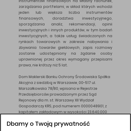
instrumentów finansowych na własny rachunek,
zarządzania portfelami, w skład których wchodzi
jeden lub większa liczba instrumentów
finansowych, doradztwa inwestycyjnego,
sporządzania analiz, rekomendacji, opinii
inwestycyjnych i innych produktów, w tym badań
inwestycyjnych, a także usług świadczonych na
rynkach towarowych w zakresie nabywania i
zbywania towarów giełdowych, zapis rozmowy
zostanie udostępniony na żądanie osoby
uprawnionej przez okres wymagany przepisami
prawa, nie krótszy niż 5 lat.
Dom Maklerski Banku Ochrony Środowiska Spółka
Akcyjna z siedzibą w Warszawie, 00-517 ul.
Marszałkowska 78/80, wpisana w Rejestrze
Przedsiębiorców prowadzonym przez Sąd
Rejonowy dla m. st. Warszawy XII Wydział
Gospodarczy KRS, pod numerem 0000048901, z
kapitałem zakładowym w wysokości 23.640.000
złotych, wpłaconym w całości, NIP 526-10-26-828.
Dbamy o Twoją prywatność
DM BOŚ działa na podstawie zezwolenia KNF z dnia
18.08.94 r.