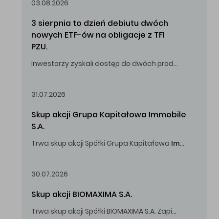
03.08.2026
3 sierpnia to dzień debiutu dwóch 
nowych ETF-ów na obligacje z TFI 
PZU.
Inwestorzy zyskali dostęp do dwóch produktów umożliwiających inwestowanie w obligacje skarbowe.
31.07.2026
Skup akcji Grupa Kapitałowa Immobile 
S.A.
Trwa skup akcji Spółki Grupa Kapitałowa
Immobile
S.A
Oferowana cena zakupu Akcji -
5,00
zł za jedną Akcję.
30.07.2026
Skup akcji BIOMAXIMA S.A.
Trwa skup akcji Spółki BIOMAXIMA S.A. Zapisy do 4 sierpnia 2026 r. do godz. 16.00.