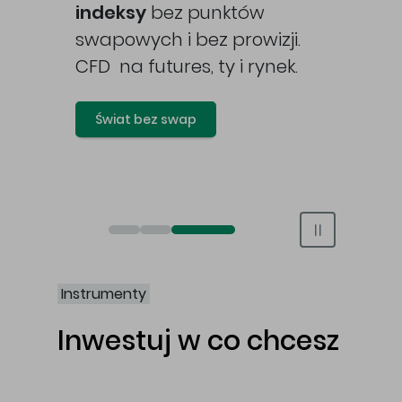
awy
indeksy
bez punktów
swapowych i bez prowizji.
CFD na futures, ty i rynek.
Świat bez swap
Otwórz rachunek maklerski online
Otwórz konto IKE/IKZE
Świat bez swap i prowizji
Instrumenty
Inwestuj w co chcesz