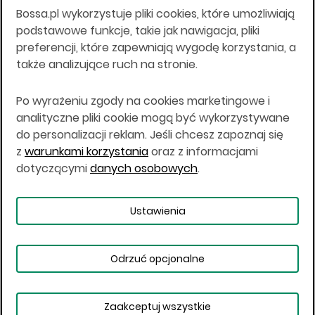
Bossa.pl wykorzystuje pliki cookies, które umożliwiają
Wszelkie informacje na niniejszej stronie w tym
podstawowe funkcje, takie jak nawigacja, pliki
informacje o produktach inwestycyjnych nie są
preferencji, które zapewniają wygodę korzystania, a
kierowane do osób mających miejsce
także analizujące ruch na stronie.
zamieszkania lub pobytu w Stanach
Zjednoczonych Ameryki, Australii, Kanadzie lub
Japonii, ani w dowolnej innej jurysdykcji, w której
Po wyrażeniu zgody na cookies marketingowe i
taki materiał byłby sprzeczny z prawem lub w
analityczne pliki cookie mogą być wykorzystywane
których zgodne z prawem nabycie produktów
do personalizacji reklam. Jeśli chcesz zapoznaj się
inwestycyjnych nie jest możliwe lub w której nie
z
warunkami korzystania
oraz z informacjami
jest możliwe złożenie oferty. Prawa obowiązujące
w danej jurysdykcji określają, czy jest możliwe
dotyczącymi
danych osobowych
.
nabycie poszczególnych produktów
inwestycyjnych w danej jurysdykcji.
Ustawienia
Copyright © 2026 BOŚ | BOSSA.PL
Odrzuć opcjonalne
Warunki korzystania
Dane osobowe
Bezpieczeństwo
Ustawienia plików cookies
Zaakceptuj wszystkie