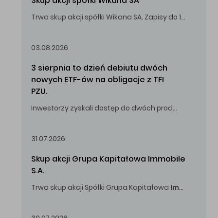
Skup akcji spółki Wikana SA
Trwa skup akcji spółki Wikana SA. Zapisy do 14.08.2026 r. do godz. 16.00.
Oferowana cena zakupu Akcji – 10,00 zł za jedną Akcję.
03.08.2026
3 sierpnia to dzień debiutu dwóch 
nowych ETF-ów na obligacje z TFI 
PZU.
Inwestorzy zyskali dostęp do dwóch produktów umożliwiających inwestowanie w obligacje skarbowe.
31.07.2026
Skup akcji Grupa Kapitałowa Immobile 
S.A.
Trwa skup akcji Spółki Grupa Kapitałowa
Immobile
S.A
Oferowana cena zakupu Akcji -
5,00
zł za jedną Akcję.