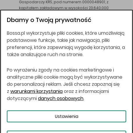
Gospodarczy KRS, pod numerem 0000048901, z
kapitałem zakładowym w wysokości 23.640.000
złotych, wpłaconym w całości, NIP 526-10-26-828.
Dbamy o Twoją prywatność
DM BOŚ działa na podstawie zezwolenia KNF z dnia
18.08.94 r.
Bossa.pl wykorzystuje pliki cookies, które umożliwiają
Wszelkie informacje na niniejszej stronie w tym
podstawowe funkcje, takie jak nawigacja, pliki
informacje o produktach inwestycyjnych nie są
preferencji, które zapewniają wygodę korzystania, a
kierowane do osób mających miejsce
także analizujące ruch na stronie.
zamieszkania lub pobytu w Stanach
Zjednoczonych Ameryki, Australii, Kanadzie lub
Japonii, ani w dowolnej innej jurysdykcji, w której
Po wyrażeniu zgody na cookies marketingowe i
taki materiał byłby sprzeczny z prawem lub w
analityczne pliki cookie mogą być wykorzystywane
których zgodne z prawem nabycie produktów
do personalizacji reklam. Jeśli chcesz zapoznaj się
inwestycyjnych nie jest możliwe lub w której nie
z
warunkami korzystania
oraz z informacjami
jest możliwe złożenie oferty. Prawa obowiązujące
w danej jurysdykcji określają, czy jest możliwe
dotyczącymi
danych osobowych
.
nabycie poszczególnych produktów
inwestycyjnych w danej jurysdykcji.
Ustawienia
Copyright © 2026 BOŚ | BOSSA.PL