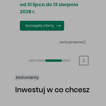
awy
ind
od 31 lipca do 13 sierpnia
swap
2026 r.
CFD 
Szczegóły oferty
Św
nota prawna
Otwórz rachunek maklerski online
Otwórz konto IKE/IKZE
Obligacje Best S.A.
Świat bez swap i prowizji
Instrumenty
Inwestuj w co chcesz