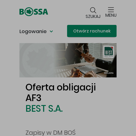
Przejdź do głównej treści
MENU
SZUKAJ
Logowanie
Otwórz rachunek
Główna treść
Oferta obligacji
Św
AF3
pro
BEST S.A.
jest
gaz,
cej
amer
Zapisy w DM BOŚ