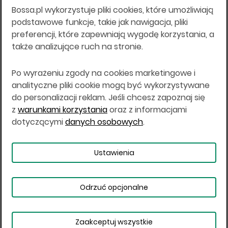
Bossa.pl wykorzystuje pliki cookies, które umożliwiają
Wszelkie informacje na niniejszej stronie w tym
podstawowe funkcje, takie jak nawigacja, pliki
informacje o produktach inwestycyjnych nie są
preferencji, które zapewniają wygodę korzystania, a
kierowane do osób mających miejsce
także analizujące ruch na stronie.
zamieszkania lub pobytu w Stanach
Zjednoczonych Ameryki, Australii, Kanadzie lub
Japonii, ani w dowolnej innej jurysdykcji, w której
Po wyrażeniu zgody na cookies marketingowe i
taki materiał byłby sprzeczny z prawem lub w
analityczne pliki cookie mogą być wykorzystywane
których zgodne z prawem nabycie produktów
do personalizacji reklam. Jeśli chcesz zapoznaj się
inwestycyjnych nie jest możliwe lub w której nie
z
warunkami korzystania
oraz z informacjami
jest możliwe złożenie oferty. Prawa obowiązujące
w danej jurysdykcji określają, czy jest możliwe
dotyczącymi
danych osobowych
.
nabycie poszczególnych produktów
inwestycyjnych w danej jurysdykcji.
Ustawienia
Copyright © 2026 BOŚ | BOSSA.PL
Odrzuć opcjonalne
Warunki korzystania
Dane osobowe
Bezpieczeństwo
Ustawienia plików cookies
Zaakceptuj wszystkie