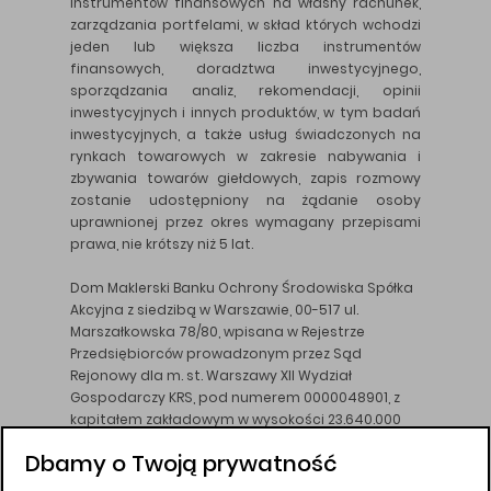
instrumentów finansowych na własny rachunek,
zarządzania portfelami, w skład których wchodzi
jeden lub większa liczba instrumentów
finansowych, doradztwa inwestycyjnego,
sporządzania analiz, rekomendacji, opinii
inwestycyjnych i innych produktów, w tym badań
inwestycyjnych, a także usług świadczonych na
rynkach towarowych w zakresie nabywania i
zbywania towarów giełdowych, zapis rozmowy
zostanie udostępniony na żądanie osoby
uprawnionej przez okres wymagany przepisami
prawa, nie krótszy niż 5 lat.
Dom Maklerski Banku Ochrony Środowiska Spółka
Akcyjna z siedzibą w Warszawie, 00-517 ul.
Marszałkowska 78/80, wpisana w Rejestrze
Przedsiębiorców prowadzonym przez Sąd
Rejonowy dla m. st. Warszawy XII Wydział
Gospodarczy KRS, pod numerem 0000048901, z
kapitałem zakładowym w wysokości 23.640.000
złotych, wpłaconym w całości, NIP 526-10-26-828.
Dbamy o Twoją prywatność
DM BOŚ działa na podstawie zezwolenia KNF z dnia
18.08.94 r.