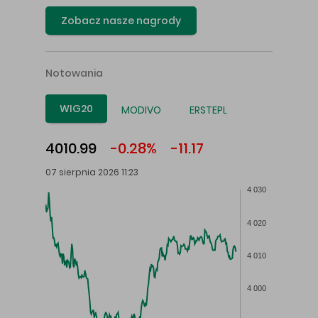
Zobacz nasze nagrody
Notowania
WIG20
MODIVO
ERSTEPL
4010.99
-0.28%
-11.17
07 sierpnia 2026 11:23
4 030
4 020
4 010
4 000