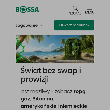
Przejdź do głównej treści
MENU
SZUKAJ
Logowanie
Otwórz rachunek
Główna treść
Świat bez swap i
prowizji
jest możliwy - zobacz
ropę,
gaz, Bitcoina,
cej
amerykańskie i niemieckie