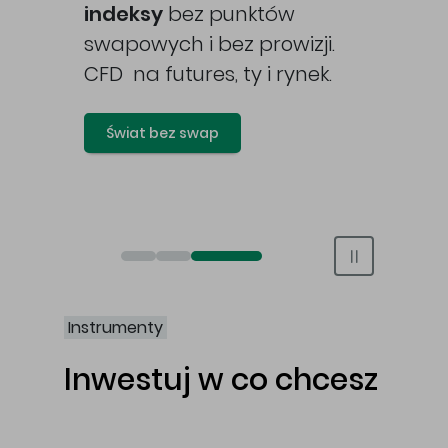
awy
indeksy
bez punktów
swapowych i bez prowizji.
CFD na futures, ty i rynek.
Świat bez swap
Otwórz rachunek maklerski online
Otwórz konto IKE/IKZE
Świat bez swap i prowizji
Instrumenty
Inwestuj w co chcesz