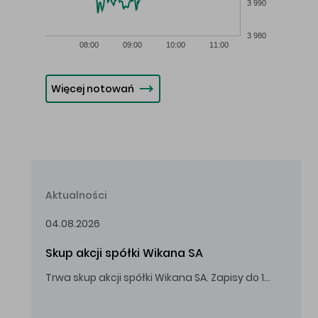
3 990
3 980
08:00
09:00
10:00
11:00
Więcej notowań
Aktualności
04.08.2026
Skup akcji spółki Wikana SA
Trwa skup akcji spółki Wikana SA. Zapisy do 14.08.2026 r. do godz. 16.00.
Oferowana cena zakupu Akcji – 10,00 zł za jedną Akcję.