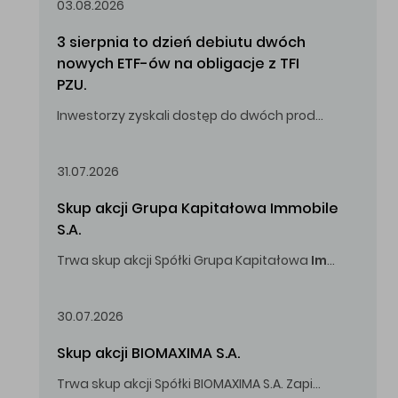
03.08.2026
3 sierpnia to dzień debiutu dwóch 
nowych ETF-ów na obligacje z TFI 
PZU.
Inwestorzy zyskali dostęp do dwóch produktów umożliwiających inwestowanie w obligacje skarbowe.
31.07.2026
Skup akcji Grupa Kapitałowa Immobile 
S.A.
Trwa skup akcji Spółki Grupa Kapitałowa
Immobile
S.A
Oferowana cena zakupu Akcji -
5,00
zł za jedną Akcję.
30.07.2026
Skup akcji BIOMAXIMA S.A.
Trwa skup akcji Spółki BIOMAXIMA S.A. Zapisy do 4 sierpnia 2026 r. do godz. 16.00.