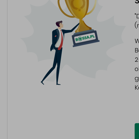
S
"
(
W
B
2
o
g
K