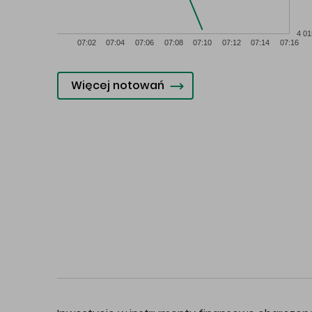
4 01
07:02
07:04
07:06
07:08
07:10
07:12
07:14
07:16
Więcej notowań