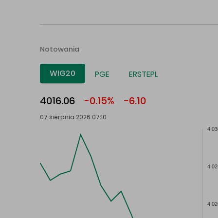
Notowania
WIG20
PGE
ERSTEPL
4016.06
-0.15%
-6.10
07 sierpnia 2026 07:10
4 03
4 02
4 02