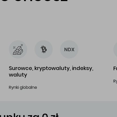
…
…
Surowce, kryptowaluty, indeksy,
F
waluty
R
Rynki globalne