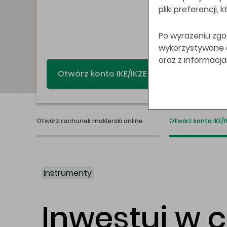
pliki preferencji,
Po wyrażeniu zgo
wykorzystywane do
oraz z informacj
Świat bez swap
Otwórz rachunek maklerski online
Otwórz konto IKE/I
Instrumenty
Inwestuj w 