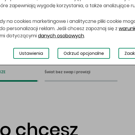
 które zapewniają wygodę korzystania, a także analizujące r
dy na cookies marketingowe i analityczne pliki cookie mog
 personalizacji reklam. Jeśli chcesz zapoznaj się z
warunk
ami dotyczącymi
danych osobowych
.
Ustawienia
Odrzuć opcjonalne
Zaak
KZE
Świat bez swap i prowizji
co chcesz