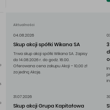
Aktualności
04.08.2026
0
Skup akcji spółki Wikana SA
3
d
Trwa skup akcji spółki Wikana SA. Zapisy
o
do 14.08.2026 r. do godz. 16.00.
Oferowana cena zakupu Akcji – 10,00 zł
0
I
za jedną Akcję.
p
i
5
31.07.2026
3
0
Skup akcji Grupa Kapitałowa 
S