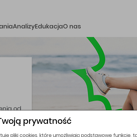
e
ania
Analizy
Edukacja
O nas
i
coina,
bez
Twoją prywatność
tuje pliki cookies, które umożliwiają podstawowe funkcje, ta