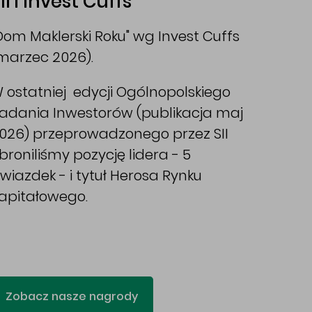
II i Invest Cuffs
Dom Maklerski Roku" wg Invest Cuffs
marzec 2026).
 ostatniej edycji Ogólnopolskiego
adania Inwestorów (publikacja maj
026) przeprowadzonego przez SII
broniliśmy pozycję lidera - 5
wiazdek - i tytuł Herosa Rynku
apitałowego.
Zobacz nasze nagrody