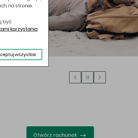
uch na stronie.
ą być
ami korzystania
ceptuj wszystkie
…
Otwórz rachunek