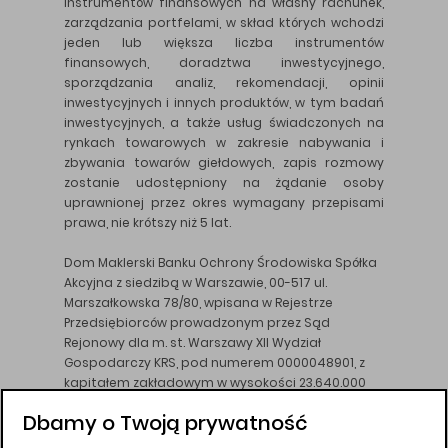
instrumentów finansowych na własny rachunek,
zarządzania portfelami, w skład których wchodzi
jeden lub większa liczba instrumentów
finansowych, doradztwa inwestycyjnego,
sporządzania analiz, rekomendacji, opinii
inwestycyjnych i innych produktów, w tym badań
inwestycyjnych, a także usług świadczonych na
rynkach towarowych w zakresie nabywania i
zbywania towarów giełdowych, zapis rozmowy
zostanie udostępniony na żądanie osoby
uprawnionej przez okres wymagany przepisami
prawa, nie krótszy niż 5 lat.
Dom Maklerski Banku Ochrony Środowiska Spółka
Akcyjna z siedzibą w Warszawie, 00-517 ul.
Marszałkowska 78/80, wpisana w Rejestrze
Przedsiębiorców prowadzonym przez Sąd
Rejonowy dla m. st. Warszawy XII Wydział
Gospodarczy KRS, pod numerem 0000048901, z
kapitałem zakładowym w wysokości 23.640.000
złotych, wpłaconym w całości, NIP 526-10-26-828.
Dbamy o Twoją prywatność
DM BOŚ działa na podstawie zezwolenia KNF z dnia
18.08.94 r.