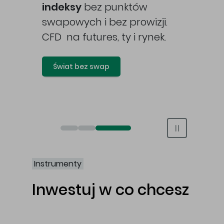
awy
indeksy
bez punktów
swapowych i bez prowizji.
CFD na futures, ty i rynek.
Świat bez swap
Otwórz rachunek maklerski online
Otwórz konto IKE/IKZE
Świat bez swap i prowizji
Instrumenty
Inwestuj w co chcesz