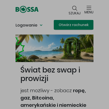
Przejdź do głównej treści
MENU
SZUKAJ
Logowanie
Otwórz rachunek
Główna treść
Świat bez swap i
prowizji
jest możliwy - zobacz
ropę,
gaz, Bitcoina,
cej
amerykańskie i niemieckie