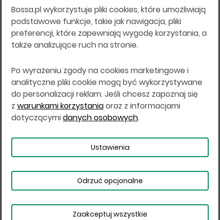
Bossa.pl wykorzystuje pliki cookies, które umożliwiają
Wszelkie informacje na niniejszej stronie w tym
podstawowe funkcje, takie jak nawigacja, pliki
informacje o produktach inwestycyjnych nie są
preferencji, które zapewniają wygodę korzystania, a
kierowane do osób mających miejsce
także analizujące ruch na stronie.
zamieszkania lub pobytu w Stanach
Zjednoczonych Ameryki, Australii, Kanadzie lub
Japonii, ani w dowolnej innej jurysdykcji, w której
Po wyrażeniu zgody na cookies marketingowe i
taki materiał byłby sprzeczny z prawem lub w
analityczne pliki cookie mogą być wykorzystywane
których zgodne z prawem nabycie produktów
do personalizacji reklam. Jeśli chcesz zapoznaj się
inwestycyjnych nie jest możliwe lub w której nie
z
warunkami korzystania
oraz z informacjami
jest możliwe złożenie oferty. Prawa obowiązujące
w danej jurysdykcji określają, czy jest możliwe
dotyczącymi
danych osobowych
.
nabycie poszczególnych produktów
inwestycyjnych w danej jurysdykcji.
Ustawienia
Copyright © 2026 BOŚ | BOSSA.PL
Odrzuć opcjonalne
Warunki korzystania
Dane osobowe
Bezpieczeństwo
Ustawienia plików cookies
Zaakceptuj wszystkie