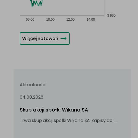
3 980
08:00
10:00
12:00
14:00
Więcej notowań
Aktualności
04.08.2026
Skup akcji spółki Wikana SA
Trwa skup akcji spółki Wikana SA. Zapisy do 14.08.2026 r. do godz. 16.00.
Oferowana cena zakupu Akcji – 10,00 zł za jedną Akcję.