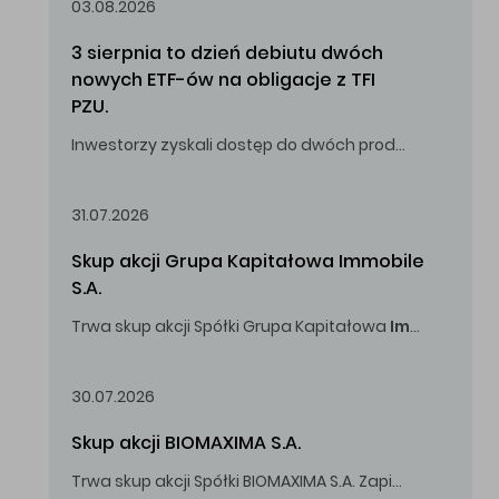
03.08.2026
3 sierpnia to dzień debiutu dwóch 
nowych ETF-ów na obligacje z TFI 
PZU.
Inwestorzy zyskali dostęp do dwóch produktów umożliwiających inwestowanie w obligacje skarbowe.
31.07.2026
Skup akcji Grupa Kapitałowa Immobile 
S.A.
Trwa skup akcji Spółki Grupa Kapitałowa
Immobile
S.A
Oferowana cena zakupu Akcji -
5,00
zł za jedną Akcję.
30.07.2026
Skup akcji BIOMAXIMA S.A.
Trwa skup akcji Spółki BIOMAXIMA S.A. Zapisy do 4 sierpnia 2026 r. do godz. 16.00.