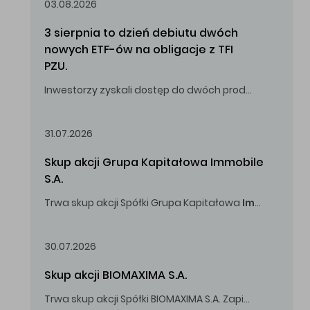
03.08.2026
3 sierpnia to dzień debiutu dwóch 
nowych ETF-ów na obligacje z TFI 
PZU.
Inwestorzy zyskali dostęp do dwóch produktów umożliwiających inwestowanie w obligacje skarbowe.
31.07.2026
Skup akcji Grupa Kapitałowa Immobile 
S.A.
Trwa skup akcji Spółki Grupa Kapitałowa
Immobile
S.A
Oferowana cena zakupu Akcji -
5,00
zł za jedną Akcję.
30.07.2026
Skup akcji BIOMAXIMA S.A.
Trwa skup akcji Spółki BIOMAXIMA S.A. Zapisy do 4 sierpnia 2026 r. do godz. 16.00.