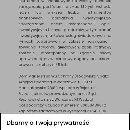
instrumentów finansowych na własny rachunek,
zarządzania portfelami, w skład których wchodzi
jeden lub większa liczba instrumentów
finansowych, doradztwa inwestycyjnego,
sporządzania analiz, rekomendacji, opinii
inwestycyjnych i innych produktów, w tym badań
inwestycyjnych, a także usług świadczonych na
rynkach towarowych w zakresie nabywania i
zbywania towarów giełdowych, zapis rozmowy
zostanie udostępniony na żądanie osoby
uprawnionej przez okres wymagany przepisami
prawa, nie krótszy niż 5 lat.
Dom Maklerski Banku Ochrony Środowiska Spółka
Akcyjna z siedzibą w Warszawie, 00-517 ul.
Marszałkowska 78/80, wpisana w Rejestrze
Przedsiębiorców prowadzonym przez Sąd
Rejonowy dla m. st. Warszawy XII Wydział
Gospodarczy KRS, pod numerem 0000048901, z
kapitałem zakładowym w wysokości 23.640.000
złotych, wpłaconym w całości, NIP 526-10-26-828.
Dbamy o Twoją prywatność
DM BOŚ działa na podstawie zezwolenia KNF z dnia
18.08.94 r.