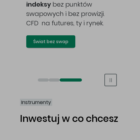
awy
indeksy
bez punktów
swapowych i bez prowizji.
CFD na futures, ty i rynek.
Świat bez swap
Otwórz rachunek maklerski online
Otwórz konto IKE/IKZE
Świat bez swap i prowizji
Instrumenty
Inwestuj w co chcesz