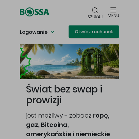
Przejdź do głównej treści
MENU
SZUKAJ
Logowanie
Otwórz rachunek
Główna treść
Świat bez swap i
prowizji
jest możliwy - zobacz
ropę,
gaz, Bitcoina,
cej
amerykańskie i niemieckie