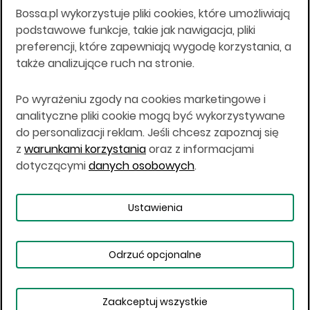
Bossa.pl wykorzystuje pliki cookies, które umożliwiają
Wszelkie informacje na niniejszej stronie w tym
podstawowe funkcje, takie jak nawigacja, pliki
informacje o produktach inwestycyjnych nie są
preferencji, które zapewniają wygodę korzystania, a
kierowane do osób mających miejsce
także analizujące ruch na stronie.
zamieszkania lub pobytu w Stanach
Zjednoczonych Ameryki, Australii, Kanadzie lub
Japonii, ani w dowolnej innej jurysdykcji, w której
Po wyrażeniu zgody na cookies marketingowe i
taki materiał byłby sprzeczny z prawem lub w
analityczne pliki cookie mogą być wykorzystywane
których zgodne z prawem nabycie produktów
do personalizacji reklam. Jeśli chcesz zapoznaj się
inwestycyjnych nie jest możliwe lub w której nie
z
warunkami korzystania
oraz z informacjami
jest możliwe złożenie oferty. Prawa obowiązujące
w danej jurysdykcji określają, czy jest możliwe
dotyczącymi
danych osobowych
.
nabycie poszczególnych produktów
inwestycyjnych w danej jurysdykcji.
Ustawienia
Copyright © 2026 BOŚ | BOSSA.PL
Odrzuć opcjonalne
Warunki korzystania
Dane osobowe
Bezpieczeństwo
Ustawienia plików cookies
Zaakceptuj wszystkie