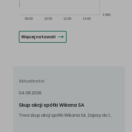
3 960
08:00
10:00
12:00
14:00
Więcej notowań
Aktualności
04.08.2026
Skup akcji spółki Wikana SA
Trwa skup akcji spółki Wikana SA. Zapisy do 14.08.2026 r. do godz. 16.00.
Oferowana cena zakupu Akcji – 10,00 zł za jedną Akcję.