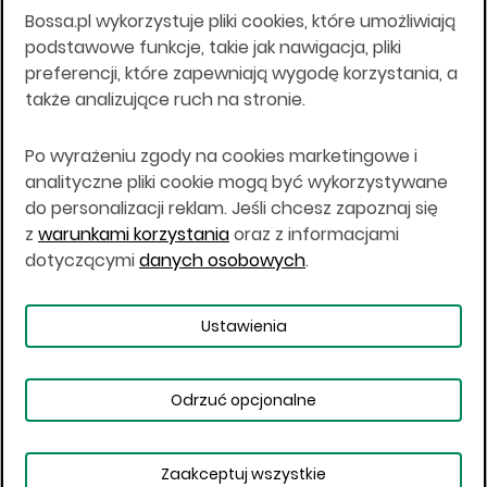
Bossa.pl wykorzystuje pliki cookies, które umożliwiają
Wszelkie informacje na niniejszej stronie w tym
podstawowe funkcje, takie jak nawigacja, pliki
informacje o produktach inwestycyjnych nie są
preferencji, które zapewniają wygodę korzystania, a
kierowane do osób mających miejsce
także analizujące ruch na stronie.
zamieszkania lub pobytu w Stanach
Zjednoczonych Ameryki, Australii, Kanadzie lub
Japonii, ani w dowolnej innej jurysdykcji, w której
Po wyrażeniu zgody na cookies marketingowe i
taki materiał byłby sprzeczny z prawem lub w
analityczne pliki cookie mogą być wykorzystywane
których zgodne z prawem nabycie produktów
do personalizacji reklam. Jeśli chcesz zapoznaj się
inwestycyjnych nie jest możliwe lub w której nie
z
warunkami korzystania
oraz z informacjami
jest możliwe złożenie oferty. Prawa obowiązujące
w danej jurysdykcji określają, czy jest możliwe
dotyczącymi
danych osobowych
.
nabycie poszczególnych produktów
inwestycyjnych w danej jurysdykcji.
Ustawienia
Copyright © 2026 BOŚ | BOSSA.PL
Odrzuć opcjonalne
Warunki korzystania
Dane osobowe
Bezpieczeństwo
Ustawienia plików cookies
Zaakceptuj wszystkie