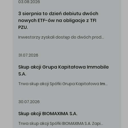
03.08.2026
3 sierpnia to dzień debiutu dwóch 
nowych ETF-ów na obligacje z TFI 
PZU.
Inwestorzy zyskali dostęp do dwóch produktów umożliwiających inwestowanie w obligacje skarbowe.
31.07.2026
Skup akcji Grupa Kapitałowa Immobile 
S.A.
Trwa skup akcji Spółki Grupa Kapitałowa
Immobile
S.A
Oferowana cena zakupu Akcji -
5,00
zł za jedną Akcję.
30.07.2026
Skup akcji BIOMAXIMA S.A.
Trwa skup akcji Spółki BIOMAXIMA S.A. Zapisy do 4 sierpnia 2026 r. do godz. 16.00.