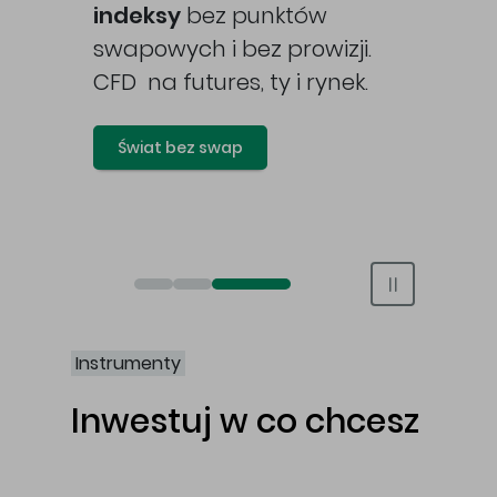
awy
indeksy
bez punktów
swapowych i bez prowizji.
CFD na futures, ty i rynek.
Świat bez swap
Otwórz rachunek maklerski online
Otwórz konto IKE/IKZE
Świat bez swap i prowizji
Instrumenty
Inwestuj w co chcesz