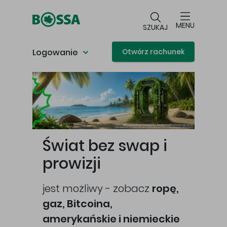
Przejdź do głównej treści
MENU
SZUKAJ
Logowanie
Otwórz rachunek
Główna treść
Świat bez swap i
prowizji
jest możliwy - zobacz
ropę,
gaz, Bitcoina,
cej
amerykańskie i niemieckie