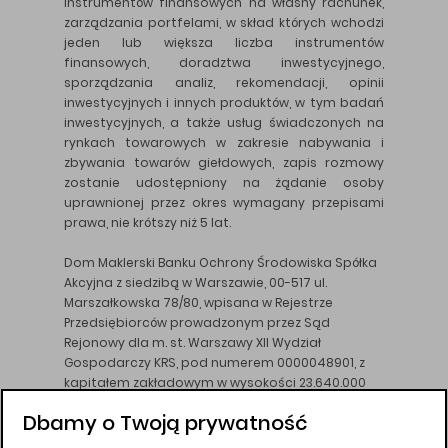
instrumentów finansowych na własny rachunek,
zarządzania portfelami, w skład których wchodzi
jeden lub większa liczba instrumentów
finansowych, doradztwa inwestycyjnego,
sporządzania analiz, rekomendacji, opinii
inwestycyjnych i innych produktów, w tym badań
inwestycyjnych, a także usług świadczonych na
rynkach towarowych w zakresie nabywania i
zbywania towarów giełdowych, zapis rozmowy
zostanie udostępniony na żądanie osoby
uprawnionej przez okres wymagany przepisami
prawa, nie krótszy niż 5 lat.
Dom Maklerski Banku Ochrony Środowiska Spółka
Akcyjna z siedzibą w Warszawie, 00-517 ul.
Marszałkowska 78/80, wpisana w Rejestrze
Przedsiębiorców prowadzonym przez Sąd
Rejonowy dla m. st. Warszawy XII Wydział
Gospodarczy KRS, pod numerem 0000048901, z
kapitałem zakładowym w wysokości 23.640.000
złotych, wpłaconym w całości, NIP 526-10-26-828.
Dbamy o Twoją prywatność
DM BOŚ działa na podstawie zezwolenia KNF z dnia
18.08.94 r.