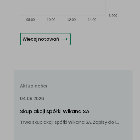
3 900
08:00
10:00
12:00
14:00
Więcej notowań
Aktualności
04.08.2026
Skup akcji spółki Wikana SA
Trwa skup akcji spółki Wikana SA. Zapisy do 14.08.2026 r. do godz. 16.00.
Oferowana cena zakupu Akcji – 10,00 zł za jedną Akcję.