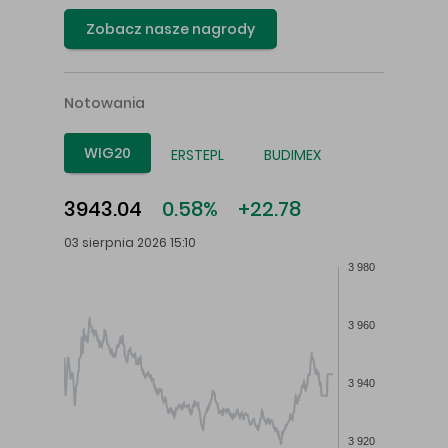
Zobacz nasze nagrody
Notowania
WIG20
ERSTEPL
BUDIMEX
3943.04
0.58%
+22.78
03 sierpnia 2026 15:10
3 980
3 960
3 940
3 920