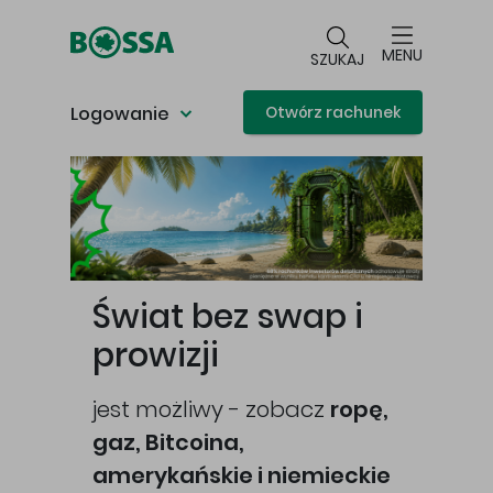
Przejdź do głównej treści
MENU
SZUKAJ
Logowanie
Otwórz rachunek
Główna treść
Świat bez swap i
prowizji
jest możliwy - zobacz
ropę,
gaz, Bitcoina,
cej
amerykańskie i niemieckie