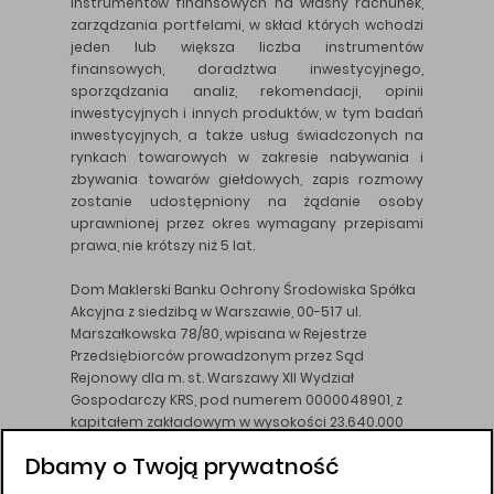
instrumentów finansowych na własny rachunek,
zarządzania portfelami, w skład których wchodzi
jeden lub większa liczba instrumentów
finansowych, doradztwa inwestycyjnego,
sporządzania analiz, rekomendacji, opinii
inwestycyjnych i innych produktów, w tym badań
inwestycyjnych, a także usług świadczonych na
rynkach towarowych w zakresie nabywania i
zbywania towarów giełdowych, zapis rozmowy
zostanie udostępniony na żądanie osoby
uprawnionej przez okres wymagany przepisami
prawa, nie krótszy niż 5 lat.
Dom Maklerski Banku Ochrony Środowiska Spółka
Akcyjna z siedzibą w Warszawie, 00-517 ul.
Marszałkowska 78/80, wpisana w Rejestrze
Przedsiębiorców prowadzonym przez Sąd
Rejonowy dla m. st. Warszawy XII Wydział
Gospodarczy KRS, pod numerem 0000048901, z
kapitałem zakładowym w wysokości 23.640.000
złotych, wpłaconym w całości, NIP 526-10-26-828.
Dbamy o Twoją prywatność
DM BOŚ działa na podstawie zezwolenia KNF z dnia
18.08.94 r.