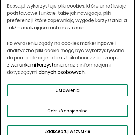
Bossa.pl wykorzystuje pliki cookies, które umożliwiają
Wszelkie informacje na niniejszej stronie w tym
podstawowe funkcje, takie jak nawigacja, pliki
informacje o produktach inwestycyjnych nie są
preferencji, które zapewniają wygodę korzystania, a
kierowane do osób mających miejsce
także analizujące ruch na stronie.
zamieszkania lub pobytu w Stanach
Zjednoczonych Ameryki, Australii, Kanadzie lub
Japonii, ani w dowolnej innej jurysdykcji, w której
Po wyrażeniu zgody na cookies marketingowe i
taki materiał byłby sprzeczny z prawem lub w
analityczne pliki cookie mogą być wykorzystywane
których zgodne z prawem nabycie produktów
do personalizacji reklam. Jeśli chcesz zapoznaj się
inwestycyjnych nie jest możliwe lub w której nie
z
warunkami korzystania
oraz z informacjami
jest możliwe złożenie oferty. Prawa obowiązujące
w danej jurysdykcji określają, czy jest możliwe
dotyczącymi
danych osobowych
.
nabycie poszczególnych produktów
inwestycyjnych w danej jurysdykcji.
Ustawienia
Copyright © 2026 BOŚ | BOSSA.PL
Odrzuć opcjonalne
Warunki korzystania
Dane osobowe
Bezpieczeństwo
Ustawienia plików cookies
Zaakceptuj wszystkie