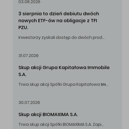
03.08.2026
3 sierpnia to dzień debiutu dwóch 
nowych ETF-ów na obligacje z TFI 
PZU.
Inwestorzy zyskali dostęp do dwóch produktów umożliwiających inwestowanie w obligacje skarbowe.
31.07.2026
Skup akcji Grupa Kapitałowa Immobile 
S.A.
Trwa skup akcji Spółki Grupa Kapitałowa
Immobile
S.A
Oferowana cena zakupu Akcji -
5,00
zł za jedną Akcję.
30.07.2026
Skup akcji BIOMAXIMA S.A.
Trwa skup akcji Spółki BIOMAXIMA S.A. Zapisy do 4 sierpnia 2026 r. do godz. 16.00.