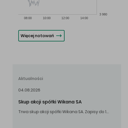
3 980
08:00
10:00
12:00
14:00
Więcej notowań
Aktualności
04.08.2026
Skup akcji spółki Wikana SA
Trwa skup akcji spółki Wikana SA. Zapisy do 14.08.2026 r. do godz. 16.00.
Oferowana cena zakupu Akcji – 10,00 zł za jedną Akcję.