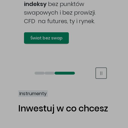
awy
indeksy
bez punktów
swapowych i bez prowizji.
CFD na futures, ty i rynek.
Świat bez swap
Otwórz rachunek maklerski online
Otwórz konto IKE/IKZE
Świat bez swap i prowizji
Instrumenty
Inwestuj w co chcesz