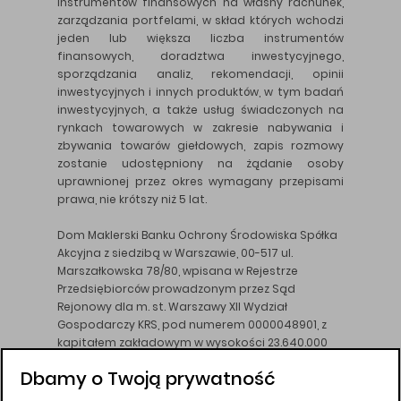
instrumentów finansowych na własny rachunek,
zarządzania portfelami, w skład których wchodzi
jeden lub większa liczba instrumentów
finansowych, doradztwa inwestycyjnego,
sporządzania analiz, rekomendacji, opinii
inwestycyjnych i innych produktów, w tym badań
inwestycyjnych, a także usług świadczonych na
rynkach towarowych w zakresie nabywania i
zbywania towarów giełdowych, zapis rozmowy
zostanie udostępniony na żądanie osoby
uprawnionej przez okres wymagany przepisami
prawa, nie krótszy niż 5 lat.
Dom Maklerski Banku Ochrony Środowiska Spółka
Akcyjna z siedzibą w Warszawie, 00-517 ul.
Marszałkowska 78/80, wpisana w Rejestrze
Przedsiębiorców prowadzonym przez Sąd
Rejonowy dla m. st. Warszawy XII Wydział
Gospodarczy KRS, pod numerem 0000048901, z
kapitałem zakładowym w wysokości 23.640.000
złotych, wpłaconym w całości, NIP 526-10-26-828.
Dbamy o Twoją prywatność
DM BOŚ działa na podstawie zezwolenia KNF z dnia
18.08.94 r.