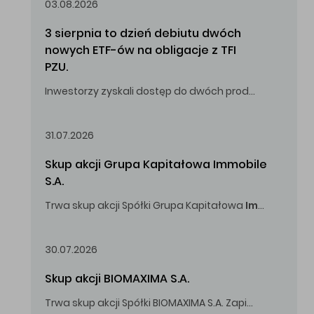
03.08.2026
3 sierpnia to dzień debiutu dwóch 
nowych ETF-ów na obligacje z TFI 
PZU.
Inwestorzy zyskali dostęp do dwóch produktów umożliwiających inwestowanie w obligacje skarbowe.
31.07.2026
Skup akcji Grupa Kapitałowa Immobile 
S.A.
Trwa skup akcji Spółki Grupa Kapitałowa
Immobile
S.A
Oferowana cena zakupu Akcji -
5,00
zł za jedną Akcję.
30.07.2026
Skup akcji BIOMAXIMA S.A.
Trwa skup akcji Spółki BIOMAXIMA S.A. Zapisy do 4 sierpnia 2026 r. do godz. 16.00.