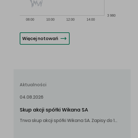
3 980
08:00
10:00
12:00
14:00
Więcej notowań
Aktualności
04.08.2026
Skup akcji spółki Wikana SA
Trwa skup akcji spółki Wikana SA. Zapisy do 14.08.2026 r. do godz. 16.00.
Oferowana cena zakupu Akcji – 10,00 zł za jedną Akcję.