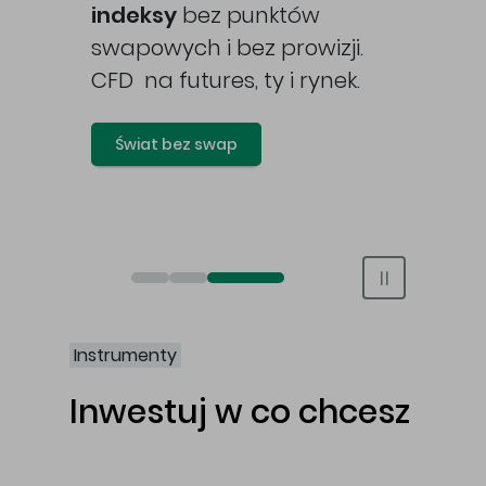
awy
indeksy
bez punktów
swapowych i bez prowizji.
CFD na futures, ty i rynek.
Świat bez swap
Otwórz rachunek maklerski online
Otwórz konto IKE/IKZE
Świat bez swap i prowizji
Instrumenty
Inwestuj w co chcesz