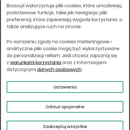
Bossa.pl wykorzystuje pliki cookies, które umożliwiają
Wszelkie informacje na niniejszej stronie w tym
podstawowe funkcje, takie jak nawigacja, pliki
informacje o produktach inwestycyjnych nie są
preferencji, które zapewniają wygodę korzystania, a
kierowane do osób mających miejsce
także analizujące ruch na stronie.
zamieszkania lub pobytu w Stanach
Zjednoczonych Ameryki, Australii, Kanadzie lub
Japonii, ani w dowolnej innej jurysdykcji, w której
Po wyrażeniu zgody na cookies marketingowe i
taki materiał byłby sprzeczny z prawem lub w
analityczne pliki cookie mogą być wykorzystywane
których zgodne z prawem nabycie produktów
do personalizacji reklam. Jeśli chcesz zapoznaj się
inwestycyjnych nie jest możliwe lub w której nie
z
warunkami korzystania
oraz z informacjami
jest możliwe złożenie oferty. Prawa obowiązujące
w danej jurysdykcji określają, czy jest możliwe
dotyczącymi
danych osobowych
.
nabycie poszczególnych produktów
inwestycyjnych w danej jurysdykcji.
Ustawienia
Copyright © 2026 BOŚ | BOSSA.PL
Odrzuć opcjonalne
Warunki korzystania
Dane osobowe
Bezpieczeństwo
Ustawienia plików cookies
Zaakceptuj wszystkie