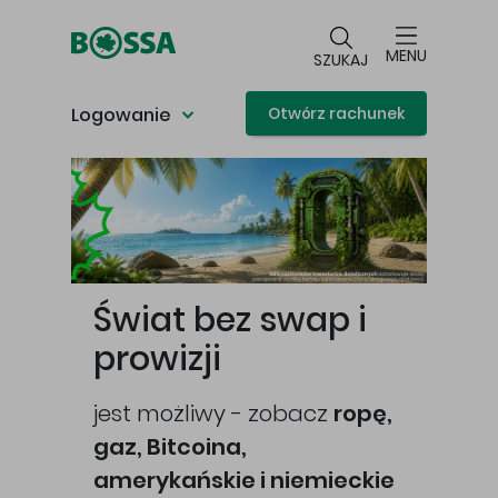
Przejdź do głównej treści
MENU
SZUKAJ
Logowanie
Otwórz rachunek
Główna treść
Świat bez swap i
prowizji
jest możliwy - zobacz
ropę,
gaz, Bitcoina,
cej
amerykańskie i niemieckie