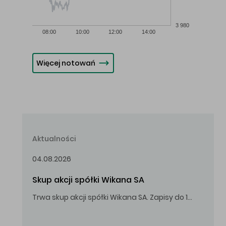
3 980
08:00
10:00
12:00
14:00
Więcej notowań
Aktualności
04.08.2026
Skup akcji spółki Wikana SA
Trwa skup akcji spółki Wikana SA. Zapisy do 14.08.2026 r. do godz. 16.00.
Oferowana cena zakupu Akcji – 10,00 zł za jedną Akcję.