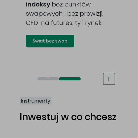
awy
indeksy
bez punktów
swapowych i bez prowizji.
CFD na futures, ty i rynek.
Świat bez swap
Otwórz rachunek maklerski online
Otwórz konto IKE/IKZE
Świat bez swap i prowizji
Instrumenty
Inwestuj w co chcesz