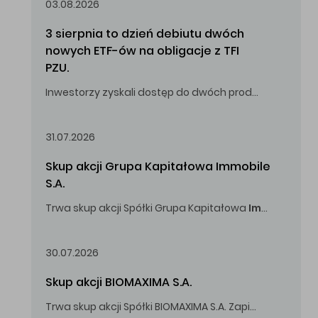
03.08.2026
3 sierpnia to dzień debiutu dwóch 
nowych ETF-ów na obligacje z TFI 
PZU.
Inwestorzy zyskali dostęp do dwóch produktów umożliwiających inwestowanie w obligacje skarbowe.
31.07.2026
Skup akcji Grupa Kapitałowa Immobile 
S.A.
Trwa skup akcji Spółki Grupa Kapitałowa
Immobile
S.A
Oferowana cena zakupu Akcji -
5,00
zł za jedną Akcję.
30.07.2026
Skup akcji BIOMAXIMA S.A.
Trwa skup akcji Spółki BIOMAXIMA S.A. Zapisy do 4 sierpnia 2026 r. do godz. 16.00.