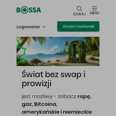
Przejdź do głównej treści
MENU
SZUKAJ
Logowanie
Otwórz rachunek
Główna treść
Świat bez swap i
prowizji
jest możliwy - zobacz
ropę,
gaz, Bitcoina,
cej
amerykańskie i niemieckie