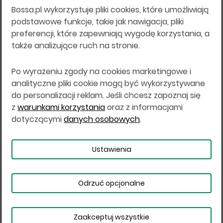
Bossa.pl wykorzystuje pliki cookies, które umożliwiają
Wszelkie informacje na niniejszej stronie w tym
podstawowe funkcje, takie jak nawigacja, pliki
informacje o produktach inwestycyjnych nie są
preferencji, które zapewniają wygodę korzystania, a
kierowane do osób mających miejsce
także analizujące ruch na stronie.
zamieszkania lub pobytu w Stanach
Zjednoczonych Ameryki, Australii, Kanadzie lub
Japonii, ani w dowolnej innej jurysdykcji, w której
Po wyrażeniu zgody na cookies marketingowe i
taki materiał byłby sprzeczny z prawem lub w
analityczne pliki cookie mogą być wykorzystywane
których zgodne z prawem nabycie produktów
do personalizacji reklam. Jeśli chcesz zapoznaj się
inwestycyjnych nie jest możliwe lub w której nie
z
warunkami korzystania
oraz z informacjami
jest możliwe złożenie oferty. Prawa obowiązujące
w danej jurysdykcji określają, czy jest możliwe
dotyczącymi
danych osobowych
.
nabycie poszczególnych produktów
inwestycyjnych w danej jurysdykcji.
Ustawienia
Copyright © 2026 BOŚ | BOSSA.PL
Odrzuć opcjonalne
Warunki korzystania
Dane osobowe
Bezpieczeństwo
Ustawienia plików cookies
Zaakceptuj wszystkie