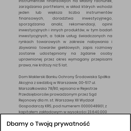
instrumentów finansowych na własny rachunek,
zarządzania portfelami, w skład których wchodzi
jeden lub większa liczba instrumentów
finansowych, doradztwa inwestycyjnego,
sporządzania analiz, rekomendacji, opinii
inwestycyjnych i innych produktów, w tym badań
inwestycyjnych, a także usług świadczonych na
rynkach towarowych w zakresie nabywania i
zbywania towarów giełdowych, zapis rozmowy
zostanie udostępniony na żądanie osoby
uprawnionej przez okres wymagany przepisami
prawa, nie krótszy niż 5 lat.
Dom Maklerski Banku Ochrony Środowiska Spółka
Akcyjna z siedzibą w Warszawie, 00-517 ul.
Marszałkowska 78/80, wpisana w Rejestrze
Przedsiębiorców prowadzonym przez Sąd
Rejonowy dla m. st. Warszawy XII Wydział
Gospodarczy KRS, pod numerem 0000048901, z
kapitałem zakładowym w wysokości 23.640.000
złotych, wpłaconym w całości, NIP 526-10-26-828.
Dbamy o Twoją prywatność
DM BOŚ działa na podstawie zezwolenia KNF z dnia
18.08.94 r.