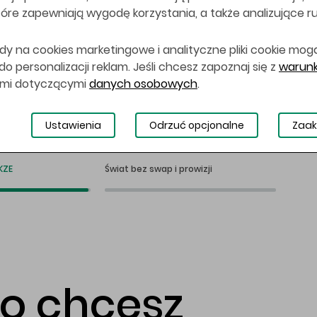
 które zapewniają wygodę korzystania, a także analizujące r
dy na cookies marketingowe i analityczne pliki cookie mog
 personalizacji reklam. Jeśli chcesz zapoznaj się z
warunk
ami dotyczącymi
danych osobowych
.
Ustawienia
Odrzuć opcjonalne
Zaak
KZE
Świat bez swap i prowizji
co chcesz