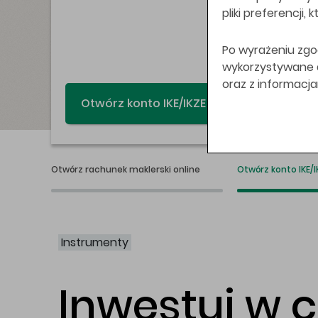
pliki preferencji,
Po wyrażeniu zgo
wykorzystywane do
oraz z informacj
Świat bez swap
Otwórz rachunek maklerski online
Otwórz konto IKE/I
Instrumenty
Inwestuj w 