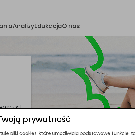
e
ania
Analizy
Edukacja
O nas
i
coina,
bez
Twoją prywatność
tuje pliki cookies, które umożliwiają podstawowe funkcje, ta