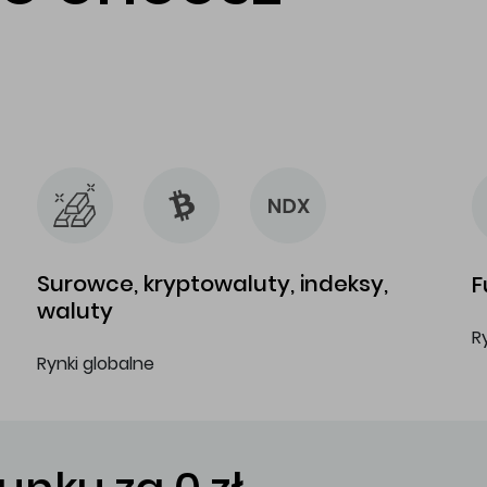
…
…
Surowce, kryptowaluty, indeksy,
F
waluty
R
Rynki globalne