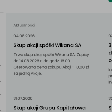
Aktualności
04.08.2026
0
Skup akcji spółki Wikana SA
3
d
Trwa skup akcji spółki Wikana SA. Zapisy
o
do 14.08.2026 r. do godz. 16.00.
Oferowana cena zakupu Akcji – 10,00 zł
0
I
za jedną Akcję.
p
i
0
0
31.07.2026
3
Skup akcji Grupa Kapitałowa 
S
0