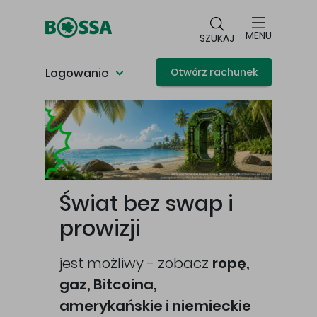
Przejdź do głównej treści
MENU
SZUKAJ
Logowanie
Otwórz rachunek
Główna treść
Świat bez swap i
prowizji
jest możliwy - zobacz
ropę,
gaz, Bitcoina,
cej
amerykańskie i niemieckie