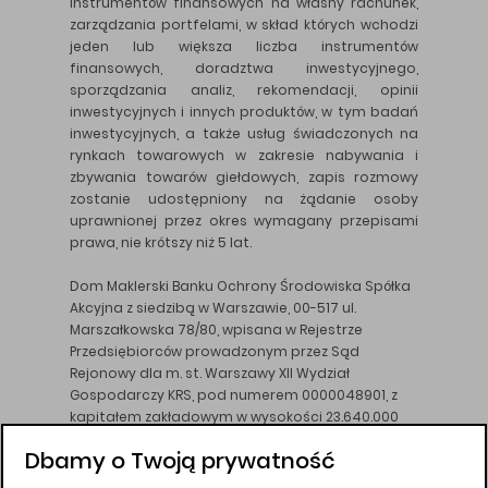
instrumentów finansowych na własny rachunek,
zarządzania portfelami, w skład których wchodzi
jeden lub większa liczba instrumentów
finansowych, doradztwa inwestycyjnego,
sporządzania analiz, rekomendacji, opinii
inwestycyjnych i innych produktów, w tym badań
inwestycyjnych, a także usług świadczonych na
rynkach towarowych w zakresie nabywania i
zbywania towarów giełdowych, zapis rozmowy
zostanie udostępniony na żądanie osoby
uprawnionej przez okres wymagany przepisami
prawa, nie krótszy niż 5 lat.
Dom Maklerski Banku Ochrony Środowiska Spółka
Akcyjna z siedzibą w Warszawie, 00-517 ul.
Marszałkowska 78/80, wpisana w Rejestrze
Przedsiębiorców prowadzonym przez Sąd
Rejonowy dla m. st. Warszawy XII Wydział
Gospodarczy KRS, pod numerem 0000048901, z
kapitałem zakładowym w wysokości 23.640.000
złotych, wpłaconym w całości, NIP 526-10-26-828.
Dbamy o Twoją prywatność
DM BOŚ działa na podstawie zezwolenia KNF z dnia
18.08.94 r.