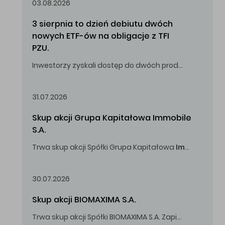
03.08.2026
3 sierpnia to dzień debiutu dwóch 
nowych ETF-ów na obligacje z TFI 
PZU.
Inwestorzy zyskali dostęp do dwóch produktów umożliwiających inwestowanie w obligacje skarbowe.
31.07.2026
Skup akcji Grupa Kapitałowa Immobile 
S.A.
Trwa skup akcji Spółki Grupa Kapitałowa
Immobile
S.A
Oferowana cena zakupu Akcji -
5,00
zł za jedną Akcję.
30.07.2026
Skup akcji BIOMAXIMA S.A.
Trwa skup akcji Spółki BIOMAXIMA S.A. Zapisy do 4 sierpnia 2026 r. do godz. 16.00.