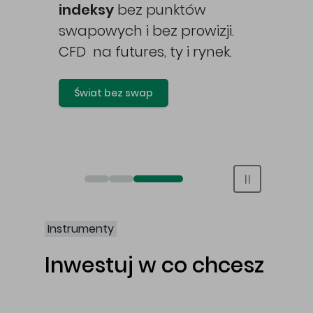
awy
indeksy
bez punktów
swapowych i bez prowizji.
CFD na futures, ty i rynek.
Świat bez swap
Otwórz rachunek maklerski online
Otwórz konto IKE/IKZE
Świat bez swap i prowizji
Instrumenty
Inwestuj w co chcesz