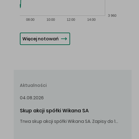
3 960
08:00
10:00
12:00
14:00
Więcej notowań
Aktualności
04.08.2026
Skup akcji spółki Wikana SA
Trwa skup akcji spółki Wikana SA. Zapisy do 14.08.2026 r. do godz. 16.00.
Oferowana cena zakupu Akcji – 10,00 zł za jedną Akcję.