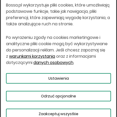
Bossa.pl wykorzystuje pliki cookies, które umożliwiają
Wszelkie informacje na niniejszej stronie w tym
podstawowe funkcje, takie jak nawigacja, pliki
informacje o produktach inwestycyjnych nie są
preferencji, które zapewniają wygodę korzystania, a
kierowane do osób mających miejsce
także analizujące ruch na stronie.
zamieszkania lub pobytu w Stanach
Zjednoczonych Ameryki, Australii, Kanadzie lub
Japonii, ani w dowolnej innej jurysdykcji, w której
Po wyrażeniu zgody na cookies marketingowe i
taki materiał byłby sprzeczny z prawem lub w
analityczne pliki cookie mogą być wykorzystywane
których zgodne z prawem nabycie produktów
do personalizacji reklam. Jeśli chcesz zapoznaj się
inwestycyjnych nie jest możliwe lub w której nie
z
warunkami korzystania
oraz z informacjami
jest możliwe złożenie oferty. Prawa obowiązujące
w danej jurysdykcji określają, czy jest możliwe
dotyczącymi
danych osobowych
.
nabycie poszczególnych produktów
inwestycyjnych w danej jurysdykcji.
Ustawienia
Copyright © 2026 BOŚ | BOSSA.PL
Odrzuć opcjonalne
Warunki korzystania
Dane osobowe
Bezpieczeństwo
Ustawienia plików cookies
Zaakceptuj wszystkie