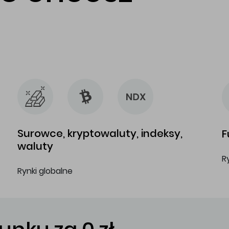
…
…
Surowce, kryptowaluty, indeksy,
F
waluty
R
Rynki globalne