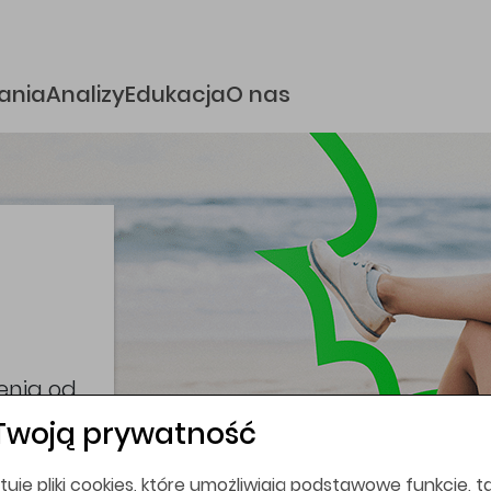
e
ania
Analizy
Edukacja
O nas
i
coina,
bez
Twoją prywatność
tuje pliki cookies, które umożliwiają podstawowe funkcje, ta