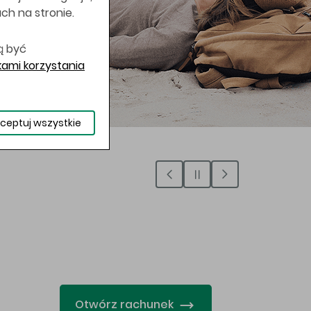
uch na stronie.
ą być
ami korzystania
ceptuj wszystkie
…
Otwórz rachunek