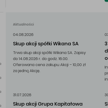
Aktualności
04.08.2026
0
Skup akcji spółki Wikana SA
3
d
Trwa skup akcji spółki Wikana SA. Zapisy
o
do 14.08.2026 r. do godz. 16.00.
Oferowana cena zakupu Akcji – 10,00 zł
0
I
za jedną Akcję.
p
i
0
0
31.07.2026
3
Skup akcji Grupa Kapitałowa 
S
0