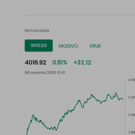
Notowania
WIG20
MODIVO
KRUK
4016.92
0.81%
+32.12
06 sierpnia 2026 10:41
4 04
4 02
4 00
3 98