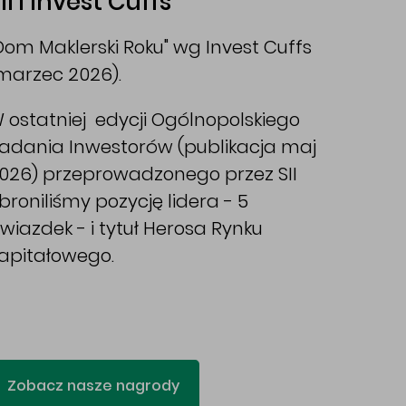
II i Invest Cuffs
Dom Maklerski Roku" wg Invest Cuffs
marzec 2026).
 ostatniej edycji Ogólnopolskiego
adania Inwestorów (publikacja maj
026) przeprowadzonego przez SII
broniliśmy pozycję lidera - 5
wiazdek - i tytuł Herosa Rynku
apitałowego.
Zobacz nasze nagrody