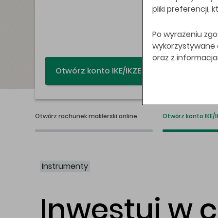
pliki preferencji,
Po wyrażeniu zgo
wykorzystywane do
oraz z informacj
Świat bez swap
Otwórz rachunek maklerski online
Otwórz konto IKE/I
Instrumenty
Inwestuj w 