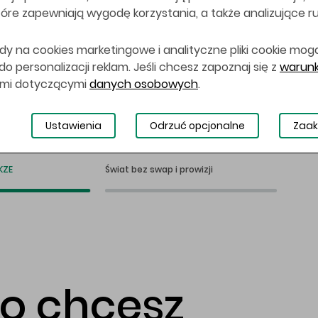
 które zapewniają wygodę korzystania, a także analizujące r
dy na cookies marketingowe i analityczne pliki cookie mog
 personalizacji reklam. Jeśli chcesz zapoznaj się z
warunk
ami dotyczącymi
danych osobowych
.
Ustawienia
Odrzuć opcjonalne
Zaak
KZE
Świat bez swap i prowizji
co chcesz