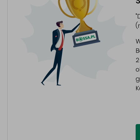
S
"
(
W
B
2
o
g
K