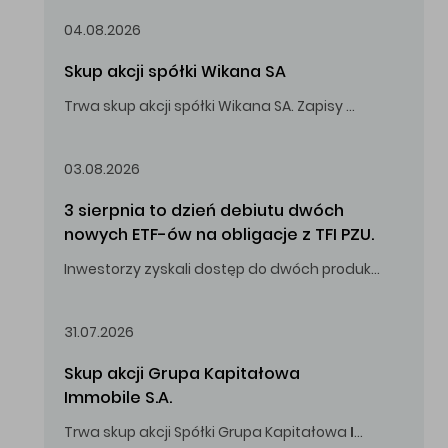
04.08.2026
Skup akcji spółki Wikana SA
Trwa skup akcji spółki Wikana SA. Zapisy do 14.08.2026 r. do godz. 16.00.
Oferowana cena zakupu Akcji – 10,00 zł za jedną Akcję.
03.08.2026
3 sierpnia to dzień debiutu dwóch 
nowych ETF-ów na obligacje z TFI PZU.
Inwestorzy zyskali dostęp do dwóch produktów umożliwiających inwestowanie w obligacje skarbowe.
31.07.2026
Skup akcji Grupa Kapitałowa 
Immobile S.A.
Trwa skup akcji Spółki Grupa Kapitałowa
Immobile
S.A