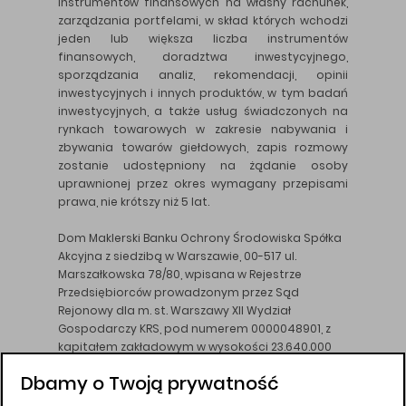
instrumentów finansowych na własny rachunek,
zarządzania portfelami, w skład których wchodzi
jeden lub większa liczba instrumentów
finansowych, doradztwa inwestycyjnego,
sporządzania analiz, rekomendacji, opinii
inwestycyjnych i innych produktów, w tym badań
inwestycyjnych, a także usług świadczonych na
rynkach towarowych w zakresie nabywania i
zbywania towarów giełdowych, zapis rozmowy
zostanie udostępniony na żądanie osoby
uprawnionej przez okres wymagany przepisami
prawa, nie krótszy niż 5 lat.
Dom Maklerski Banku Ochrony Środowiska Spółka
Akcyjna z siedzibą w Warszawie, 00-517 ul.
Marszałkowska 78/80, wpisana w Rejestrze
Przedsiębiorców prowadzonym przez Sąd
Rejonowy dla m. st. Warszawy XII Wydział
Gospodarczy KRS, pod numerem 0000048901, z
kapitałem zakładowym w wysokości 23.640.000
złotych, wpłaconym w całości, NIP 526-10-26-828.
Dbamy o Twoją prywatność
DM BOŚ działa na podstawie zezwolenia KNF z dnia
18.08.94 r.