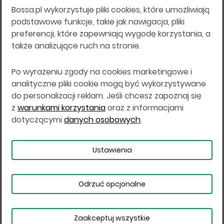
Bossa.pl wykorzystuje pliki cookies, które umożliwiają
Wszelkie informacje na niniejszej stronie w tym
podstawowe funkcje, takie jak nawigacja, pliki
informacje o produktach inwestycyjnych nie są
preferencji, które zapewniają wygodę korzystania, a
kierowane do osób mających miejsce
także analizujące ruch na stronie.
zamieszkania lub pobytu w Stanach
Zjednoczonych Ameryki, Australii, Kanadzie lub
Japonii, ani w dowolnej innej jurysdykcji, w której
Po wyrażeniu zgody na cookies marketingowe i
taki materiał byłby sprzeczny z prawem lub w
analityczne pliki cookie mogą być wykorzystywane
których zgodne z prawem nabycie produktów
do personalizacji reklam. Jeśli chcesz zapoznaj się
inwestycyjnych nie jest możliwe lub w której nie
z
warunkami korzystania
oraz z informacjami
jest możliwe złożenie oferty. Prawa obowiązujące
w danej jurysdykcji określają, czy jest możliwe
dotyczącymi
danych osobowych
.
nabycie poszczególnych produktów
inwestycyjnych w danej jurysdykcji.
Ustawienia
Copyright © 2026 BOŚ | BOSSA.PL
Odrzuć opcjonalne
Warunki korzystania
Dane osobowe
Bezpieczeństwo
Ustawienia plików cookies
Zaakceptuj wszystkie