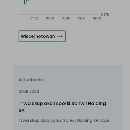
3 970
07:30
08:00
08:30
09:00
09:30
Więcej notowań
Aktualności
10.08.2026
Trwa skup akcji spółki Sanwil Holding 
SA
Trwa skup akcji spółki Sanwil Holding SA. Zapisy do 18.08.2026 r. do godz. 16.00.
Oferowana cena zakupu Akcji – 2,00 zł za jedną Akcję.