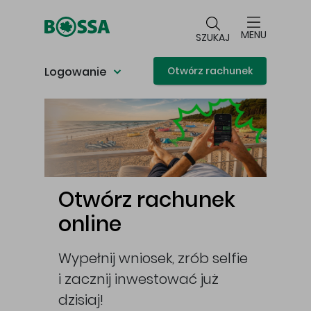
Przejdź do głównej treści
MENU
SZUKAJ
Logowanie
Otwórz rachunek
Główna treść
i
Otwórz rachunek
Ot
online
IKE
opę,
Wypełnij wniosek, zrób selfie
I za
i zacznij inwestować już
swoj
ckie
dzisiaj!
Użyj