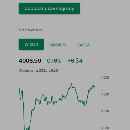
Zobacz nasze nagrody
Notowania
WIG20
MODIVO
ZABKA
4006.59
0.16%
+6.34
10 sierpnia 2026 09:26
4 010
4 000
3 990
3 980