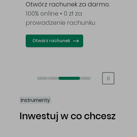
Otwórz rachunek za darmo.
na o
i.
100% online • 0 zł za
opo
k.
prowadzenie rachunku
ETF b
pro
Otwórz rachunek
Ot
Obligacje Best S.A.
Świat bez swap i prowizji
Otwórz rachunek maklerski online
Otwórz konto IKE/IKZE
Instrumenty
Inwestuj w co chcesz