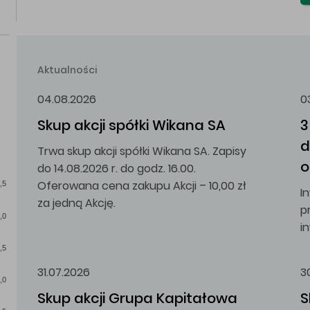
Aktualności
04.08.2026
0
Skup akcji spółki Wikana SA
3
d
Trwa skup akcji spółki Wikana SA. Zapisy
o
do 14.08.2026 r. do godz. 16.00.
Oferowana cena zakupu Akcji – 10,00 zł
,5
I
za jedną Akcję.
p
,0
i
,5
31.07.2026
3
,0
Skup akcji Grupa Kapitałowa 
S