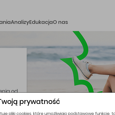
e
ania
Analizy
Edukacja
O nas
i
coina,
bez
Twoją prywatność
tuje pliki cookies, które umożliwiają podstawowe funkcje, ta