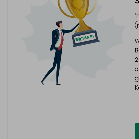
S
"
(
W
B
2
o
g
K