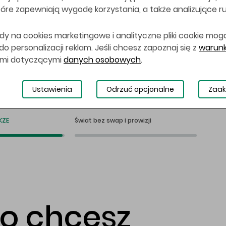
 które zapewniają wygodę korzystania, a także analizujące r
dy na cookies marketingowe i analityczne pliki cookie mog
 personalizacji reklam. Jeśli chcesz zapoznaj się z
warunk
ami dotyczącymi
danych osobowych
.
Ustawienia
Odrzuć opcjonalne
Zaak
KZE
Świat bez swap i prowizji
co chcesz