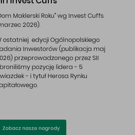
II i Invest Cuffs
Dom Maklerski Roku" wg Invest Cuffs
marzec 2026).
 ostatniej edycji Ogólnopolskiego
adania Inwestorów (publikacja maj
026) przeprowadzonego przez SII
broniliśmy pozycję lidera - 5
wiazdek - i tytuł Herosa Rynku
apitałowego.
Zobacz nasze nagrody