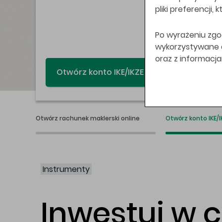
pliki preferencji,
Po wyrażeniu zgo
wykorzystywane do
oraz z informacj
Świat bez swap
Otwórz rachunek maklerski online
Otwórz konto IKE/I
Instrumenty
Inwestuj w 