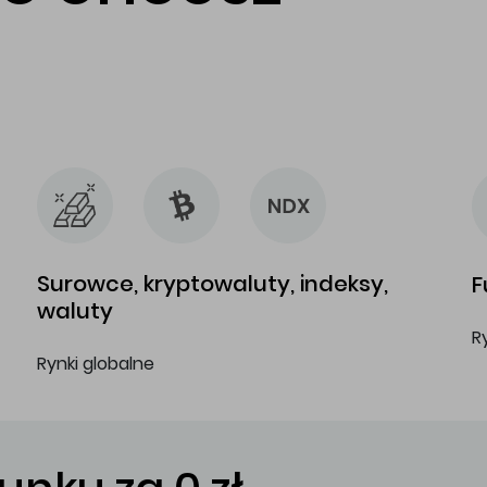
…
…
Surowce, kryptowaluty, indeksy,
F
waluty
R
Rynki globalne