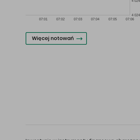
4 024
4 024
07:01
07:02
07:03
07:04
07:05
07:06
Więcej notowań