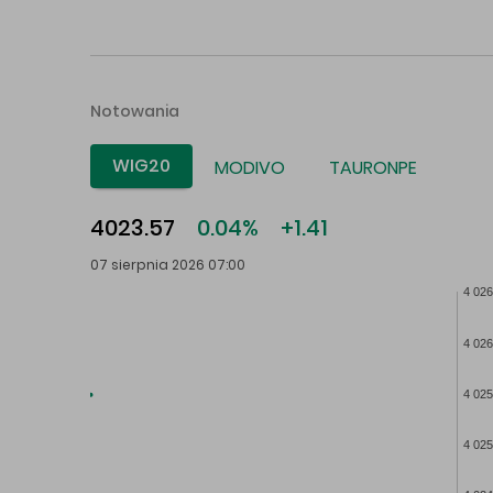
Notowania
WIG20
MODIVO
TAURONPE
4023.57
0.04%
+1.41
07 sierpnia 2026 07:00
4 026
4 026
4 025
4 025