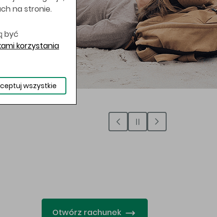
uch na stronie.
ą być
ami korzystania
ceptuj wszystkie
…
Otwórz rachunek