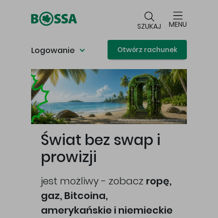
Przejdź do głównej treści
MENU
SZUKAJ
Logowanie
Otwórz rachunek
Główna treść
Świat bez swap i
prowizji
jest możliwy - zobacz
ropę,
gaz, Bitcoina,
cej
amerykańskie i niemieckie