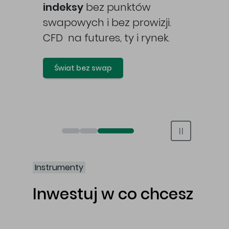
awy
indeksy
bez punktów
swapowych i bez prowizji.
CFD na futures, ty i rynek.
Świat bez swap
Otwórz rachunek maklerski online
Otwórz konto IKE/IKZE
Świat bez swap i prowizji
Instrumenty
Inwestuj w co chcesz