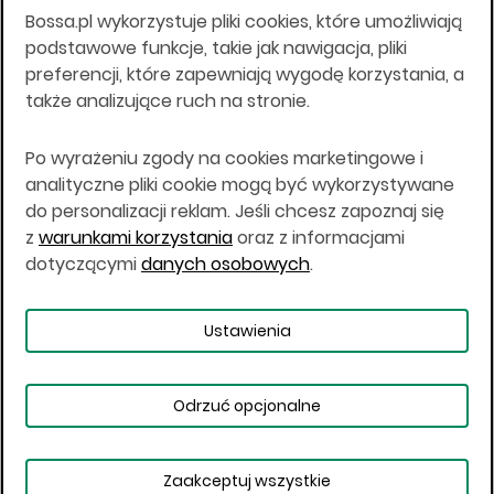
Bossa.pl wykorzystuje pliki cookies, które umożliwiają
Wszelkie informacje na niniejszej stronie w tym
podstawowe funkcje, takie jak nawigacja, pliki
informacje o produktach inwestycyjnych nie są
preferencji, które zapewniają wygodę korzystania, a
kierowane do osób mających miejsce
także analizujące ruch na stronie.
zamieszkania lub pobytu w Stanach
Zjednoczonych Ameryki, Australii, Kanadzie lub
Japonii, ani w dowolnej innej jurysdykcji, w której
Po wyrażeniu zgody na cookies marketingowe i
taki materiał byłby sprzeczny z prawem lub w
analityczne pliki cookie mogą być wykorzystywane
których zgodne z prawem nabycie produktów
do personalizacji reklam. Jeśli chcesz zapoznaj się
inwestycyjnych nie jest możliwe lub w której nie
z
warunkami korzystania
oraz z informacjami
jest możliwe złożenie oferty. Prawa obowiązujące
w danej jurysdykcji określają, czy jest możliwe
dotyczącymi
danych osobowych
.
nabycie poszczególnych produktów
inwestycyjnych w danej jurysdykcji.
Ustawienia
Copyright © 2026 BOŚ | BOSSA.PL
Odrzuć opcjonalne
Warunki korzystania
Dane osobowe
Bezpieczeństwo
Ustawienia plików cookies
Zaakceptuj wszystkie