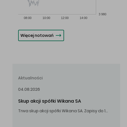
3 980
08:00
10:00
12:00
14:00
Więcej notowań
Aktualności
04.08.2026
Skup akcji spółki Wikana SA
Trwa skup akcji spółki Wikana SA. Zapisy do 14.08.2026 r. do godz. 16.00.
Oferowana cena zakupu Akcji – 10,00 zł za jedną Akcję.