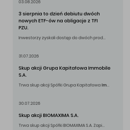
03.08.2026
3 sierpnia to dzień debiutu dwóch 
nowych ETF-ów na obligacje z TFI 
PZU.
Inwestorzy zyskali dostęp do dwóch produktów umożliwiających inwestowanie w obligacje skarbowe.
31.07.2026
Skup akcji Grupa Kapitałowa Immobile 
S.A.
Trwa skup akcji Spółki Grupa Kapitałowa
Immobile
S.A
Oferowana cena zakupu Akcji -
5,00
zł za jedną Akcję.
30.07.2026
Skup akcji BIOMAXIMA S.A.
Trwa skup akcji Spółki BIOMAXIMA S.A. Zapisy do 4 sierpnia 2026 r. do godz. 16.00.