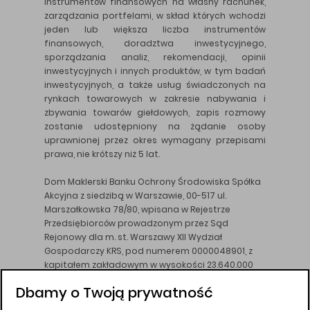
instrumentów finansowych na własny rachunek,
zarządzania portfelami, w skład których wchodzi
jeden lub większa liczba instrumentów
finansowych, doradztwa inwestycyjnego,
sporządzania analiz, rekomendacji, opinii
inwestycyjnych i innych produktów, w tym badań
inwestycyjnych, a także usług świadczonych na
rynkach towarowych w zakresie nabywania i
zbywania towarów giełdowych, zapis rozmowy
zostanie udostępniony na żądanie osoby
uprawnionej przez okres wymagany przepisami
prawa, nie krótszy niż 5 lat.
Dom Maklerski Banku Ochrony Środowiska Spółka
Akcyjna z siedzibą w Warszawie, 00-517 ul.
Marszałkowska 78/80, wpisana w Rejestrze
Przedsiębiorców prowadzonym przez Sąd
Rejonowy dla m. st. Warszawy XII Wydział
Gospodarczy KRS, pod numerem 0000048901, z
kapitałem zakładowym w wysokości 23.640.000
złotych, wpłaconym w całości, NIP 526-10-26-828.
Dbamy o Twoją prywatność
DM BOŚ działa na podstawie zezwolenia KNF z dnia
18.08.94 r.