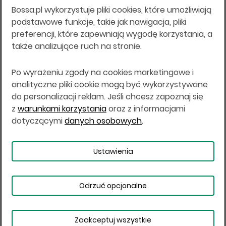
Bossa.pl wykorzystuje pliki cookies, które umożliwiają
Wszelkie informacje na niniejszej stronie w tym
podstawowe funkcje, takie jak nawigacja, pliki
informacje o produktach inwestycyjnych nie są
preferencji, które zapewniają wygodę korzystania, a
kierowane do osób mających miejsce
także analizujące ruch na stronie.
zamieszkania lub pobytu w Stanach
Zjednoczonych Ameryki, Australii, Kanadzie lub
Japonii, ani w dowolnej innej jurysdykcji, w której
Po wyrażeniu zgody na cookies marketingowe i
taki materiał byłby sprzeczny z prawem lub w
analityczne pliki cookie mogą być wykorzystywane
których zgodne z prawem nabycie produktów
do personalizacji reklam. Jeśli chcesz zapoznaj się
inwestycyjnych nie jest możliwe lub w której nie
z
warunkami korzystania
oraz z informacjami
jest możliwe złożenie oferty. Prawa obowiązujące
w danej jurysdykcji określają, czy jest możliwe
dotyczącymi
danych osobowych
.
nabycie poszczególnych produktów
inwestycyjnych w danej jurysdykcji.
Ustawienia
Copyright © 2026 BOŚ | BOSSA.PL
Odrzuć opcjonalne
Warunki korzystania
Dane osobowe
Bezpieczeństwo
Ustawienia plików cookies
Zaakceptuj wszystkie