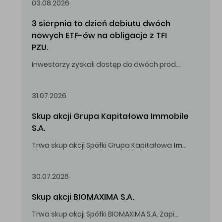
03.08.2026
3 sierpnia to dzień debiutu dwóch 
nowych ETF-ów na obligacje z TFI 
PZU.
Inwestorzy zyskali dostęp do dwóch produktów umożliwiających inwestowanie w obligacje skarbowe.
31.07.2026
Skup akcji Grupa Kapitałowa Immobile 
S.A.
Trwa skup akcji Spółki Grupa Kapitałowa
Immobile
S.A
Oferowana cena zakupu Akcji -
5,00
zł za jedną Akcję.
30.07.2026
Skup akcji BIOMAXIMA S.A.
Trwa skup akcji Spółki BIOMAXIMA S.A. Zapisy do 4 sierpnia 2026 r. do godz. 16.00.