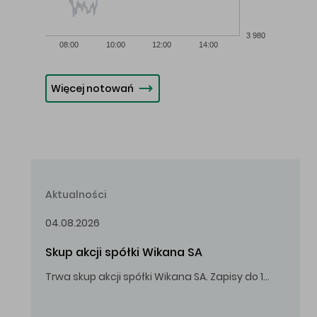
3 980
08:00
10:00
12:00
14:00
Więcej notowań
Aktualności
04.08.2026
Skup akcji spółki Wikana SA
Trwa skup akcji spółki Wikana SA. Zapisy do 14.08.2026 r. do godz. 16.00.
Oferowana cena zakupu Akcji – 10,00 zł za jedną Akcję.