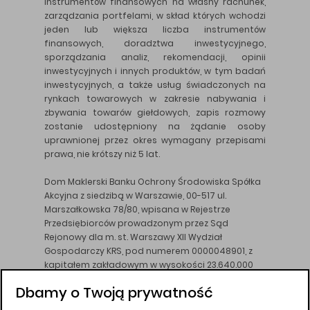
instrumentów finansowych na własny rachunek,
zarządzania portfelami, w skład których wchodzi
jeden lub większa liczba instrumentów
finansowych, doradztwa inwestycyjnego,
sporządzania analiz, rekomendacji, opinii
inwestycyjnych i innych produktów, w tym badań
inwestycyjnych, a także usług świadczonych na
rynkach towarowych w zakresie nabywania i
zbywania towarów giełdowych, zapis rozmowy
zostanie udostępniony na żądanie osoby
uprawnionej przez okres wymagany przepisami
prawa, nie krótszy niż 5 lat.
Dom Maklerski Banku Ochrony Środowiska Spółka
Akcyjna z siedzibą w Warszawie, 00-517 ul.
Marszałkowska 78/80, wpisana w Rejestrze
Przedsiębiorców prowadzonym przez Sąd
Rejonowy dla m. st. Warszawy XII Wydział
Gospodarczy KRS, pod numerem 0000048901, z
kapitałem zakładowym w wysokości 23.640.000
złotych, wpłaconym w całości, NIP 526-10-26-828.
Dbamy o Twoją prywatność
DM BOŚ działa na podstawie zezwolenia KNF z dnia
18.08.94 r.