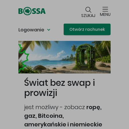
Przejdź do głównej treści
MENU
SZUKAJ
Logowanie
Otwórz rachunek
Główna treść
Świat bez swap i
prowizji
jest możliwy - zobacz
ropę,
gaz, Bitcoina,
cej
amerykańskie i niemieckie