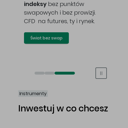
awy
indeksy
bez punktów
swapowych i bez prowizji.
CFD na futures, ty i rynek.
Świat bez swap
Otwórz rachunek maklerski online
Otwórz konto IKE/IKZE
Świat bez swap i prowizji
Instrumenty
Inwestuj w co chcesz