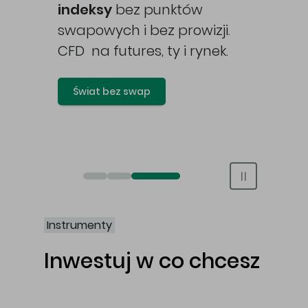
awy
indeksy
bez punktów
swapowych i bez prowizji.
CFD na futures, ty i rynek.
Świat bez swap
Otwórz rachunek maklerski online
Otwórz konto IKE/IKZE
Świat bez swap i prowizji
Instrumenty
Inwestuj w co chcesz