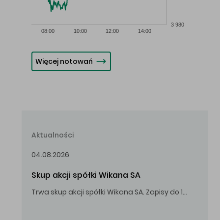
3 980
08:00
10:00
12:00
14:00
Więcej notowań
Aktualności
04.08.2026
Skup akcji spółki Wikana SA
Trwa skup akcji spółki Wikana SA. Zapisy do 14.08.2026 r. do godz. 16.00.
Oferowana cena zakupu Akcji – 10,00 zł za jedną Akcję.