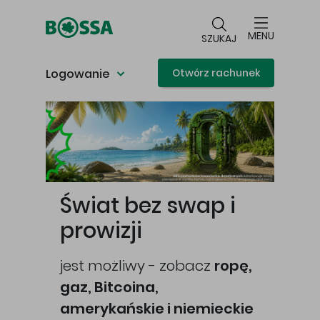
Przejdź do głównej treści
MENU
SZUKAJ
Logowanie
Otwórz rachunek
Główna treść
Świat bez swap i
prowizji
jest możliwy - zobacz
ropę,
gaz, Bitcoina,
cej
amerykańskie i niemieckie