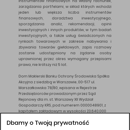
instrumentów finansowych na własny rachunek,
zarządzania portfelami, w skład których wchodzi
jeden lub większa liczba instrumentów
finansowych, doradztwa inwestycyjnego,
sporządzania analiz, rekomendacji, opinii
inwestycyjnych i innych produktów, w tym badań
inwestycyjnych, a także usług świadczonych na
rynkach towarowych w zakresie nabywania i
zbywania towarów giełdowych, zapis rozmowy
zostanie udostępniony na żądanie osoby
uprawnionej przez okres wymagany przepisami
prawa, nie krótszy niż 5 lat.
Dom Maklerski Banku Ochrony Środowiska Spółka
Akcyjna z siedzibą w Warszawie, 00-517 ul.
Marszałkowska 78/80, wpisana w Rejestrze
Przedsiębiorców prowadzonym przez Sąd
Rejonowy dla m. st. Warszawy XII Wydział
Gospodarczy KRS, pod numerem 0000048901, z
kapitałem zakładowym w wysokości 23.640.000
złotych, wpłaconym w całości, NIP 526-10-26-828.
Dbamy o Twoją prywatność
DM BOŚ działa na podstawie zezwolenia KNF z dnia
18.08.94 r.