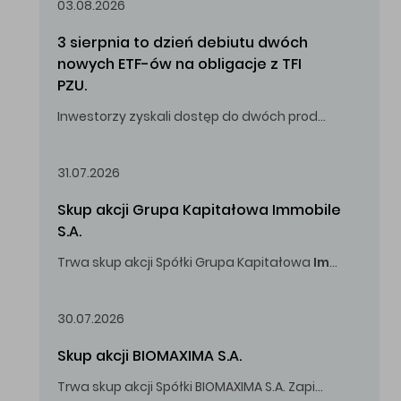
03.08.2026
3 sierpnia to dzień debiutu dwóch 
nowych ETF-ów na obligacje z TFI 
PZU.
Inwestorzy zyskali dostęp do dwóch produktów umożliwiających inwestowanie w obligacje skarbowe.
31.07.2026
Skup akcji Grupa Kapitałowa Immobile 
S.A.
Trwa skup akcji Spółki Grupa Kapitałowa
Immobile
S.A
Oferowana cena zakupu Akcji -
5,00
zł za jedną Akcję.
30.07.2026
Skup akcji BIOMAXIMA S.A.
Trwa skup akcji Spółki BIOMAXIMA S.A. Zapisy do 4 sierpnia 2026 r. do godz. 16.00.