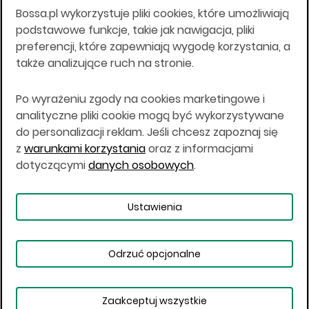
Bossa.pl wykorzystuje pliki cookies, które umożliwiają
Wszelkie informacje na niniejszej stronie w tym
podstawowe funkcje, takie jak nawigacja, pliki
informacje o produktach inwestycyjnych nie są
preferencji, które zapewniają wygodę korzystania, a
kierowane do osób mających miejsce
także analizujące ruch na stronie.
zamieszkania lub pobytu w Stanach
Zjednoczonych Ameryki, Australii, Kanadzie lub
Japonii, ani w dowolnej innej jurysdykcji, w której
Po wyrażeniu zgody na cookies marketingowe i
taki materiał byłby sprzeczny z prawem lub w
analityczne pliki cookie mogą być wykorzystywane
których zgodne z prawem nabycie produktów
do personalizacji reklam. Jeśli chcesz zapoznaj się
inwestycyjnych nie jest możliwe lub w której nie
z
warunkami korzystania
oraz z informacjami
jest możliwe złożenie oferty. Prawa obowiązujące
w danej jurysdykcji określają, czy jest możliwe
dotyczącymi
danych osobowych
.
nabycie poszczególnych produktów
inwestycyjnych w danej jurysdykcji.
Ustawienia
Copyright © 2026 BOŚ | BOSSA.PL
Odrzuć opcjonalne
Warunki korzystania
Dane osobowe
Bezpieczeństwo
Ustawienia plików cookies
Zaakceptuj wszystkie