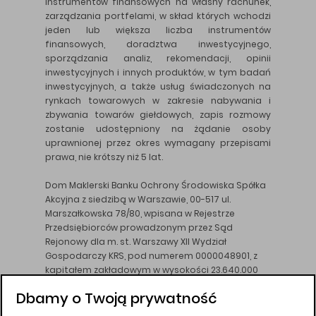
instrumentów finansowych na własny rachunek,
zarządzania portfelami, w skład których wchodzi
jeden lub większa liczba instrumentów
finansowych, doradztwa inwestycyjnego,
sporządzania analiz, rekomendacji, opinii
inwestycyjnych i innych produktów, w tym badań
inwestycyjnych, a także usług świadczonych na
rynkach towarowych w zakresie nabywania i
zbywania towarów giełdowych, zapis rozmowy
zostanie udostępniony na żądanie osoby
uprawnionej przez okres wymagany przepisami
prawa, nie krótszy niż 5 lat.
Dom Maklerski Banku Ochrony Środowiska Spółka
Akcyjna z siedzibą w Warszawie, 00-517 ul.
Marszałkowska 78/80, wpisana w Rejestrze
Przedsiębiorców prowadzonym przez Sąd
Rejonowy dla m. st. Warszawy XII Wydział
Gospodarczy KRS, pod numerem 0000048901, z
kapitałem zakładowym w wysokości 23.640.000
złotych, wpłaconym w całości, NIP 526-10-26-828.
Dbamy o Twoją prywatność
DM BOŚ działa na podstawie zezwolenia KNF z dnia
18.08.94 r.