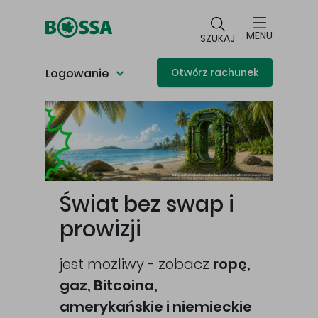
Przejdź do głównej treści
MENU
SZUKAJ
Logowanie
Otwórz rachunek
Główna treść
Świat bez swap i
prowizji
jest możliwy - zobacz
ropę,
gaz, Bitcoina,
cej
amerykańskie i niemieckie