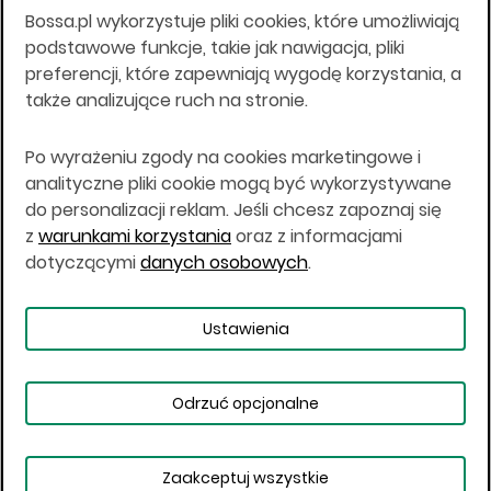
Bossa.pl wykorzystuje pliki cookies, które umożliwiają
Wszelkie informacje na niniejszej stronie w tym
podstawowe funkcje, takie jak nawigacja, pliki
informacje o produktach inwestycyjnych nie są
preferencji, które zapewniają wygodę korzystania, a
kierowane do osób mających miejsce
także analizujące ruch na stronie.
zamieszkania lub pobytu w Stanach
Zjednoczonych Ameryki, Australii, Kanadzie lub
Japonii, ani w dowolnej innej jurysdykcji, w której
Po wyrażeniu zgody na cookies marketingowe i
taki materiał byłby sprzeczny z prawem lub w
analityczne pliki cookie mogą być wykorzystywane
których zgodne z prawem nabycie produktów
do personalizacji reklam. Jeśli chcesz zapoznaj się
inwestycyjnych nie jest możliwe lub w której nie
z
warunkami korzystania
oraz z informacjami
jest możliwe złożenie oferty. Prawa obowiązujące
w danej jurysdykcji określają, czy jest możliwe
dotyczącymi
danych osobowych
.
nabycie poszczególnych produktów
inwestycyjnych w danej jurysdykcji.
Ustawienia
Copyright © 2026 BOŚ | BOSSA.PL
Odrzuć opcjonalne
Warunki korzystania
Dane osobowe
Bezpieczeństwo
Ustawienia plików cookies
Zaakceptuj wszystkie