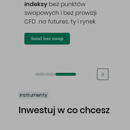
awy
indeksy
bez punktów
swapowych i bez prowizji.
CFD na futures, ty i rynek.
Świat bez swap
Otwórz rachunek maklerski online
Otwórz konto IKE/IKZE
Świat bez swap i prowizji
Instrumenty
Inwestuj w co chcesz