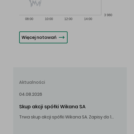
3 980
08:00
10:00
12:00
14:00
Więcej notowań
Aktualności
04.08.2026
Skup akcji spółki Wikana SA
Trwa skup akcji spółki Wikana SA. Zapisy do 14.08.2026 r. do godz. 16.00.
Oferowana cena zakupu Akcji – 10,00 zł za jedną Akcję.