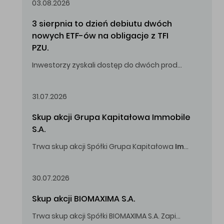
03.08.2026
3 sierpnia to dzień debiutu dwóch 
nowych ETF-ów na obligacje z TFI 
PZU.
Inwestorzy zyskali dostęp do dwóch produktów umożliwiających inwestowanie w obligacje skarbowe.
31.07.2026
Skup akcji Grupa Kapitałowa Immobile 
S.A.
Trwa skup akcji Spółki Grupa Kapitałowa
Immobile
S.A
Oferowana cena zakupu Akcji -
5,00
zł za jedną Akcję.
30.07.2026
Skup akcji BIOMAXIMA S.A.
Trwa skup akcji Spółki BIOMAXIMA S.A. Zapisy do 4 sierpnia 2026 r. do godz. 16.00.